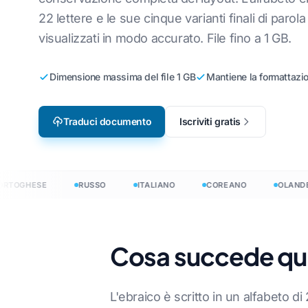
ngue PDF
22 lettere e le sue cinque varianti finali di paro
Localizzazione dei
T
PDF in coreano
Inglese a Coreano
visualizzati in modo accurato. File fino a 1 GB.
duzione PDF
videogiochi
Da PDF in arabo
Dall'inglese all'arabo
ocumenti per
e-Learning
Dimensione massima del file 1 GB
Mantiene la formattazio
Da PDF a olandese
Inglese a Turco
Da PDF a Danese
Inglese in Indonesiano
e di
Traduci documento
Iscriviti gratis
Da PDF a indonesiano
Dall'inglese all'hindi
uzione del
C
Inglese a Urdu
00+ lingue →
OGHESE
RUSSO
ITALIANO
COREANO
OLANDESE
urre documenti in 120+ lingue
Cosa succede qua
ocTranslator: tradurre documenti in 120+ lingue
L'ebraico è scritto in un alfabeto di