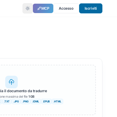
MCP
Accesso
Iscriviti
O
NGUE
cia il documento da tradurre
one massima del file
1 GB
X
.TXT
.JPG
.PNG
.IDML
.EPUB
.HTML