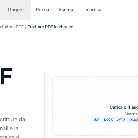
Prezzi
Esempi
Impresa
Lingue
aduttore PDF
/
Tradurre PDF in ebraico
TRADUCI PER TIPO DI FILE
CONVERTI PER FORMAT
ALTRE LINGUE
ALTRE LI
Documento Word (.DOCX)
Da PDF a DOCX
No
Afrikaans
DF
ile Excel (.XLSX)
Da PDF a TXT
Bengalese
Svedese
PowerPoint (.PPT)
InDesign a PDF
Urdu
Ebraico
PowerPoint PPTX
XLSX in PDF
Norvegese
Serbo
ile InDesign (.IDML)
TXT in XLSX
Marathi
Sloveno
Carica o rilas
Dimensi
Traduttore EPUB
Da JPG a PDF
Telugu
Swahili
crittura da
.PDF
.DOCX
.PPTX
.XLS
Traduttore AI EPUB
Da JPEG a PDF
Tamil
Amarico
nali e la
braico di
raduci file TXT
Da PNG a PDF
Turco
Albanese