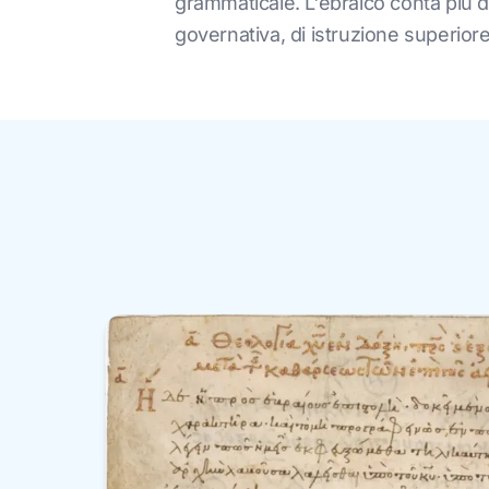
grammaticale. L'ebraico conta più di 
governativa, di istruzione superiore 