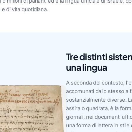
9 milioni di parlanti ed è la lingua ufficiale di Israele, 
e di vita quotidiana.
Tre distinti siste
una lingua
A seconda del contesto, l'ebr
accomunati dallo stesso al
sostanzialmente diverse. La
assira o quadrata, è la forma
giornali, nei documenti uffici
una forma di lettera in stil