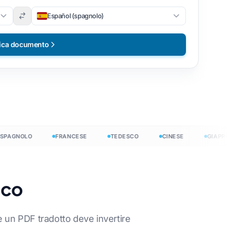
Español (spagnolo)
ica documento
0+ lingue →
GNOLO
FRANCESE
TEDESCO
CINESE
GIAPPONE
e
ico
Inizia liberamente
che un PDF tradotto deve invertire