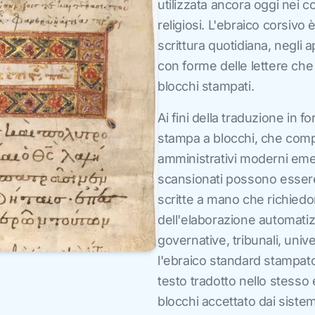
utilizzata ancora oggi nei c
religiosi. L'ebraico corsivo 
scrittura quotidiana, negli 
con forme delle lettere che
blocchi stampati.
Ai fini della traduzione in f
stampa a blocchi, che compre
amministrativi moderni emess
scansionati possono essere 
scritte a mano che richiedo
dell'elaborazione automatiz
governative, tribunali, unive
l'ebraico standard stampato 
testo tradotto nello stess
blocchi accettato dai sistem