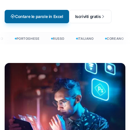
Contare le parole in Excel
Iscriviti gratis
O
PORTOGHESE
RUSSO
ITALIANO
COREANO