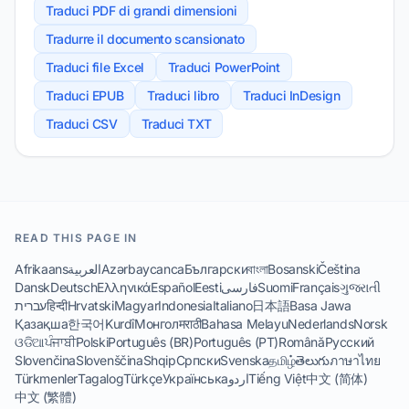
Traduci PDF di grandi dimensioni
Tradurre il documento scansionato
Traduci file Excel
Traduci PowerPoint
Traduci EPUB
Traduci libro
Traduci InDesign
Traduci CSV
Traduci TXT
READ THIS PAGE IN
Afrikaans
العربية
Azərbaycanca
Български
বাংলা
Bosanski
Čeština
Dansk
Deutsch
Ελληνικά
Español
Eesti
فارسی
Suomi
Français
ગુજરાતી
עברית
हिन्दी
Hrvatski
Magyar
Indonesia
Italiano
日本語
Basa Jawa
Қазақша
한국어
Kurdî
Монгол
मराठी
Bahasa Melayu
Nederlands
Norsk
ଓଡିଆ
ਪੰਜਾਬੀ
Polski
Português (BR)
Português (PT)
Română
Русский
Slovenčina
Slovenščina
Shqip
Српски
Svenska
தமிழ்
తెలుగు
ภาษาไทย
Türkmenler
Tagalog
Türkçe
Українська
اردو
Tiếng Việt
中文 (简体)
中文 (繁體)