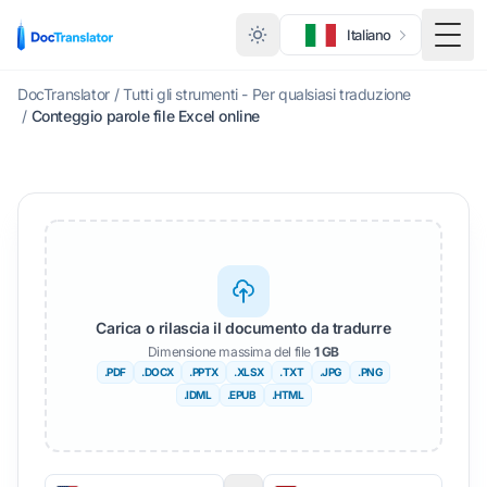
Italiano
Menu 
DocTranslator
/
Tutti gli strumenti - Per qualsiasi traduzione
/
Conteggio parole file Excel online
Carica o rilascia il documento da tradurre
Dimensione massima del file
1 GB
.PDF
.DOCX
.PPTX
.XLSX
.TXT
.JPG
.PNG
.IDML
.EPUB
.HTML