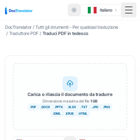
Italiano
Menu 
DocTranslator
/
Tutti gli strumenti - Per qualsiasi traduzione
/
Traduttore PDF
/
Traduci PDF in tedesco
Carica o rilascia il documento da tradurre
Dimensione massima del file
1 GB
.PDF
.DOCX
.PPTX
.XLSX
.TXT
.JPG
.PNG
.IDML
.EPUB
.HTML