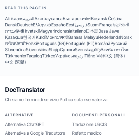
READ THIS PAGE IN
Afrikaans
العربية
Azərbaycanca
Български
বাংলা
Bosanski
Čeština
Dansk
Deutsch
Ελληνικά
Español
Eesti
فارسی
Suomi
Français
ગુજરાતી
עברית
हिन्दी
Hrvatski
Magyar
Indonesia
Italiano
日本語
Basa Jawa
Қазақша
한국어
Kurdî
Монгол
मराठी
Bahasa Melayu
Nederlands
Norsk
ଓଡିଆ
ਪੰਜਾਬੀ
Polski
Português (BR)
Português (PT)
Română
Русский
Slovenčina
Slovenščina
Shqip
Српски
Svenska
தமிழ்
తెలుగు
ภาษาไทย
Türkmenler
Tagalog
Türkçe
Українська
اردو
Tiếng Việt
中文 (简体)
中文 (繁體)
DocTranslator
Chi siamo
·
Termini di servizio
·
Politica sulla riservatezza
ALTERNATIVE
DOCUMENTI PERSONALI
Alternativa ChatGPT
Traduzione USCIS
Alternativa a Google Traduttore
Referto medico