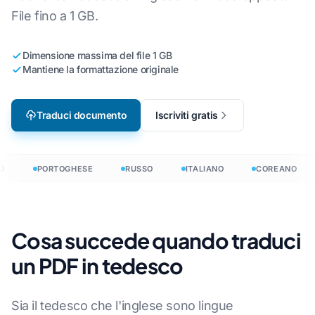
File fino a 1 GB.
Dimensione massima del file 1 GB
Mantiene la formattazione originale
Traduci documento
Iscriviti gratis
O
PORTOGHESE
RUSSO
ITALIANO
COREANO
Cosa succede quando traduci
un PDF in tedesco
Sia il tedesco che l'inglese sono lingue