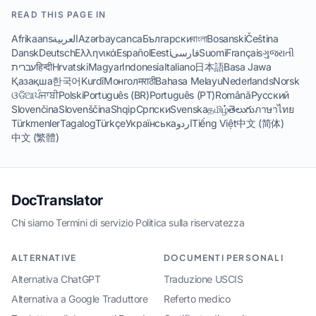
READ THIS PAGE IN
Afrikaans
العربية
Azərbaycanca
Български
বাংলা
Bosanski
Čeština
Dansk
Deutsch
Ελληνικά
Español
Eesti
فارسی
Suomi
Français
ગુજરાતી
עברית
हिन्दी
Hrvatski
Magyar
Indonesia
Italiano
日本語
Basa Jawa
Қазақша
한국어
Kurdî
Монгол
मराठी
Bahasa Melayu
Nederlands
Norsk
ଓଡିଆ
ਪੰਜਾਬੀ
Polski
Português (BR)
Português (PT)
Română
Русский
Slovenčina
Slovenščina
Shqip
Српски
Svenska
தமிழ்
తెలుగు
ภาษาไทย
Türkmenler
Tagalog
Türkçe
Українська
اردو
Tiếng Việt
中文 (简体)
中文 (繁體)
DocTranslator
Chi siamo
·
Termini di servizio
·
Politica sulla riservatezza
ALTERNATIVE
DOCUMENTI PERSONALI
Alternativa ChatGPT
Traduzione USCIS
Alternativa a Google Traduttore
Referto medico