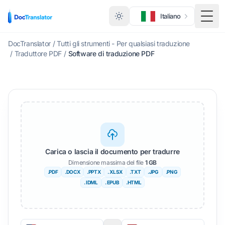
Italiano
Menu 
DocTranslator
/
Tutti gli strumenti - Per qualsiasi traduzione
/
Traduttore PDF
/
Software di traduzione PDF
Carica o lascia il documento per tradurre
Dimensione massima del file
1 GB
.PDF
.DOCX
.PPTX
. XLSX
.TXT
.JPG
.PNG
. IDML
. EPUB
.HTML