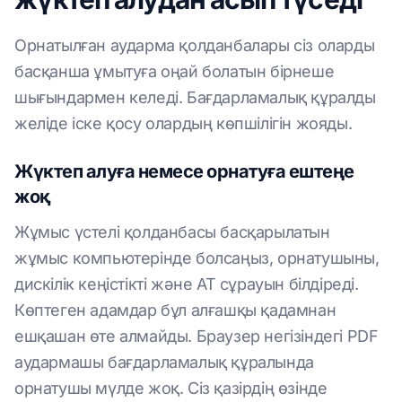
Орнатылған аударма қолданбалары сіз оларды
басқанша ұмытуға оңай болатын бірнеше
шығындармен келеді. Бағдарламалық құралды
желіде іске қосу олардың көпшілігін жояды.
Жүктеп алуға немесе орнатуға ештеңе
жоқ
Жұмыс үстелі қолданбасы басқарылатын
жұмыс компьютерінде болсаңыз, орнатушыны,
дискілік кеңістікті және АТ сұрауын білдіреді.
Көптеген адамдар бұл алғашқы қадамнан
ешқашан өте алмайды. Браузер негізіндегі PDF
аудармашы бағдарламалық құралында
орнатушы мүлде жоқ. Сіз қазірдің өзінде