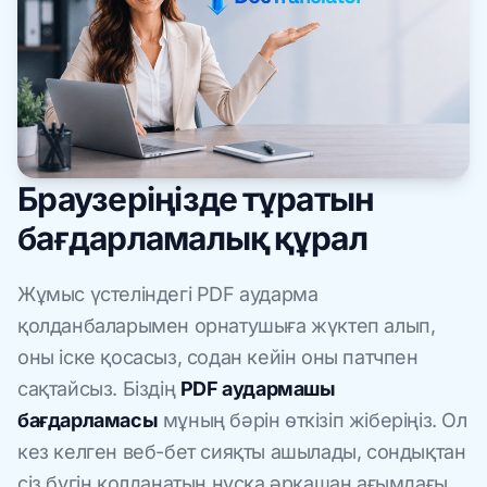
Браузеріңізде тұратын
бағдарламалық құрал
Жұмыс үстеліндегі PDF аударма
қолданбаларымен орнатушыға жүктеп алып,
оны іске қосасыз, содан кейін оны патчпен
сақтайсыз. Біздің
PDF аудармашы
бағдарламасы
мұның бәрін өткізіп жіберіңіз. Ол
кез келген веб-бет сияқты ашылады, сондықтан
сіз бүгін қолданатын нұсқа әрқашан ағымдағы