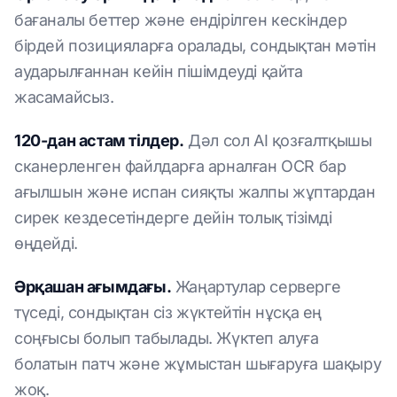
бағаналы беттер және ендірілген кескіндер
бірдей позицияларға оралады, сондықтан мәтін
аударылғаннан кейін пішімдеуді қайта
жасамайсыз.
120-дан астам тілдер.
Дәл сол AI қозғалтқышы
сканерленген файлдарға арналған OCR бар
ағылшын және испан сияқты жалпы жұптардан
сирек кездесетіндерге дейін толық тізімді
өңдейді.
Әрқашан ағымдағы.
Жаңартулар серверге
түседі, сондықтан сіз жүктейтін нұсқа ең
соңғысы болып табылады. Жүктеп алуға
болатын патч және жұмыстан шығаруға шақыру
жоқ.