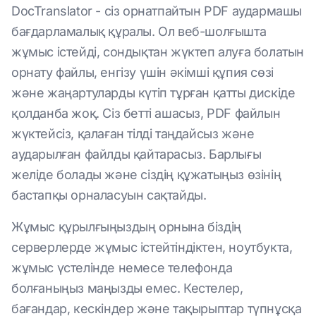
DocTranslator - сіз орнатпайтын PDF аудармашы
бағдарламалық құралы. Ол веб-шолғышта
жұмыс істейді, сондықтан жүктеп алуға болатын
орнату файлы, енгізу үшін әкімші құпия сөзі
және жаңартуларды күтіп тұрған қатты дискіде
қолданба жоқ. Сіз бетті ашасыз, PDF файлын
жүктейсіз, қалаған тілді таңдайсыз және
аударылған файлды қайтарасыз. Барлығы
желіде болады және сіздің құжатыңыз өзінің
бастапқы орналасуын сақтайды.
Жұмыс құрылғыңыздың орнына біздің
серверлерде жұмыс істейтіндіктен, ноутбукта,
жұмыс үстелінде немесе телефонда
болғаныңыз маңызды емес. Кестелер,
бағандар, кескіндер және тақырыптар түпнұсқа