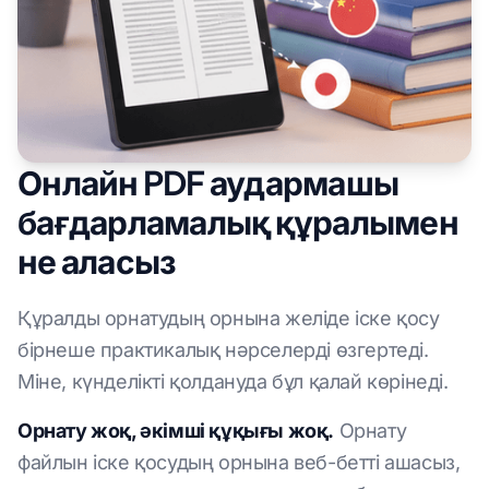
Онлайн PDF аудармашы
бағдарламалық құралымен
не аласыз
Құралды орнатудың орнына желіде іске қосу
бірнеше практикалық нәрселерді өзгертеді.
Міне, күнделікті қолдануда бұл қалай көрінеді.
Орнату жоқ, әкімші құқығы жоқ.
Орнату
файлын іске қосудың орнына веб-бетті ашасыз,