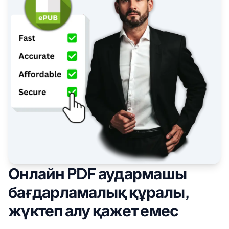
Онлайн PDF аудармашы
бағдарламалық құралы,
жүктеп алу қажет емес