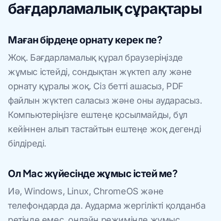
бағдарламалық сұрақтары
Маған бірдеңе орнату керек пе?
Жоқ. Бағдарламалық құрал браузеріңізде
жұмыс істейді, сондықтан жүктеп алу және
орнату құралы жоқ. Сіз бетті ашасыз, PDF
файлын жүктеп саласыз және оны аударасыз.
Компьютеріңізге ештеңе қосылмайды, бұл
кейіннен алып тастайтын ештеңе жоқ дегенді
білдіреді.
Ол Mac жүйесінде жұмыс істей ме?
Иә, Windows, Linux, ChromeOS және
телефондарда да. Аударма жергілікті қолданба
ретінде емес, онлайн режимінде жұмыс