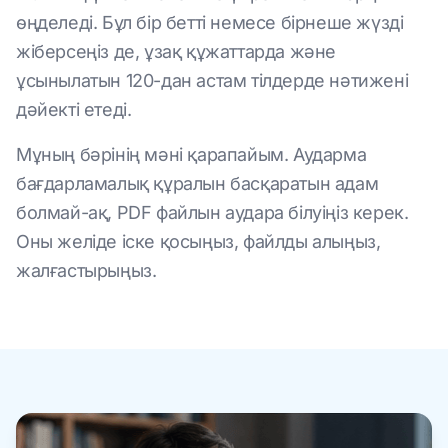
өңделеді. Бұл бір бетті немесе бірнеше жүзді
жіберсеңіз де, ұзақ құжаттарда және
ұсынылатын 120-дан астам тілдерде нәтижені
дәйекті етеді.
Мұның бәрінің мәні қарапайым. Аударма
бағдарламалық құралын басқаратын адам
болмай-ақ, PDF файлын аудара білуіңіз керек.
Оны желіде іске қосыңыз, файлды алыңыз,
жалғастырыңыз.