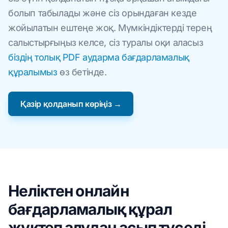
болып табылады және сіз орындаған кезде
жойылатын ештеңе жоқ. Мүмкіндіктерді терең
салыстырғыңыз келсе, сіз туралы оқи аласыз
біздің толық PDF аударма бағдарламалық
құралымыз
өз бетінде.
Қазір қолданып көріңіз →
Неліктен онлайн
бағдарламалық құрал
жүктеп алудан асып түседі