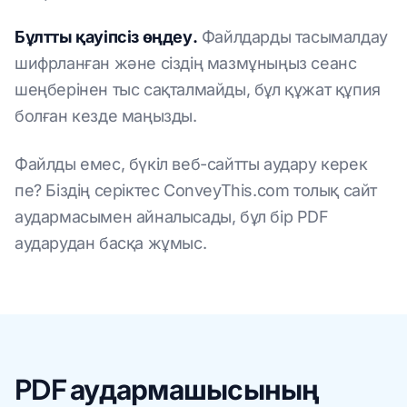
Бұлтты қауіпсіз өңдеу.
Файлдарды тасымалдау
шифрланған және сіздің мазмұныңыз сеанс
шеңберінен тыс сақталмайды, бұл құжат құпия
болған кезде маңызды.
Файлды емес, бүкіл веб-сайтты аудару керек
пе? Біздің серіктес ConveyThis.com толық сайт
аудармасымен айналысады, бұл бір PDF
аударудан басқа жұмыс.
PDF аудармашысының