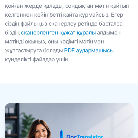
қойған жерде қалады, сондықтан мәтін қайтып
келгеннен кейін бетті қайта құрмайсыз. Егер
сіздің файлыңыз сканерлеу ретінде басталса,
біздің
сканерленген құжат құралы
алдымен
мәтінді оқыңыз, оны кәдімгі мәтінмен
жұптастыруға болады
PDF аудармашысы
күнделікті файлдар үшін.