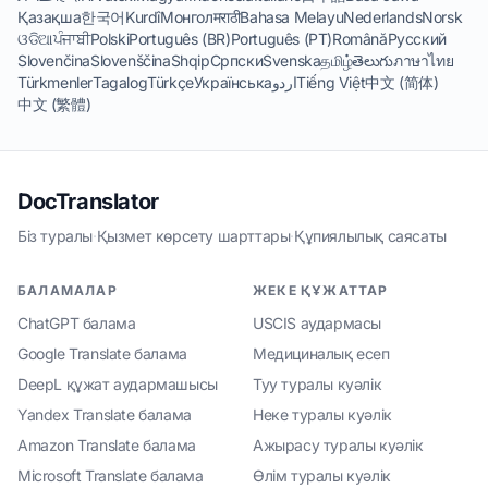
Қазақша
한국어
Kurdî
Монгол
मराठी
Bahasa Melayu
Nederlands
Norsk
ଓଡିଆ
ਪੰਜਾਬੀ
Polski
Português (BR)
Português (PT)
Română
Русский
Slovenčina
Slovenščina
Shqip
Српски
Svenska
தமிழ்
తెలుగు
ภาษาไทย
Türkmenler
Tagalog
Türkçe
Українська
اردو
Tiếng Việt
中文 (简体)
中文 (繁體)
DocTranslator
Біз туралы
·
Қызмет көрсету шарттары
·
Құпиялылық саясаты
БАЛАМАЛАР
ЖЕКЕ ҚҰЖАТТАР
ChatGPT балама
USCIS аудармасы
Google Translate балама
Медициналық есеп
DeepL құжат аудармашысы
Туу туралы куәлік
Yandex Translate балама
Неке туралы куәлік
Amazon Translate балама
Ажырасу туралы куәлік
Microsoft Translate балама
Өлім туралы куәлік