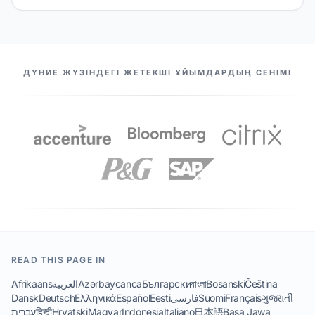
БІЗДІҢ СЕРІКТЕСТЕР
ДҮНИЕ ЖҮЗІНДЕГІ ЖЕТЕКШІ ҰЙЫМДАРДЫҢ СЕНІМІ
READ THIS PAGE IN
Afrikaans
العربية
Azərbaycanca
Български
বাংলা
Bosanski
Čeština
Dansk
Deutsch
Ελληνικά
Español
Eesti
فارسی
Suomi
Français
ગુજરાતી
עברית
हिन्दी
Hrvatski
Magyar
Indonesia
Italiano
日本語
Basa Jawa