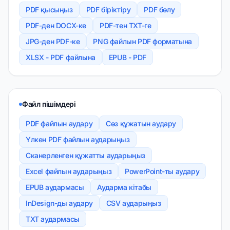
PDF қысыңыз
PDF біріктіру
PDF бөлу
PDF-ден DOCX-ке
PDF-тен TXT-ге
JPG-ден PDF-ке
PNG файлын PDF форматына
XLSX - PDF файлына
EPUB - PDF
Файл пішімдері
PDF файлын аудару
Сөз құжатын аудару
Үлкен PDF файлын аударыңыз
Сканерленген құжатты аударыңыз
Excel файлын аударыңыз
PowerPoint-ты аудару
EPUB аудармасы
Аударма кітабы
InDesign-ды аудару
CSV аударыңыз
TXT аудармасы