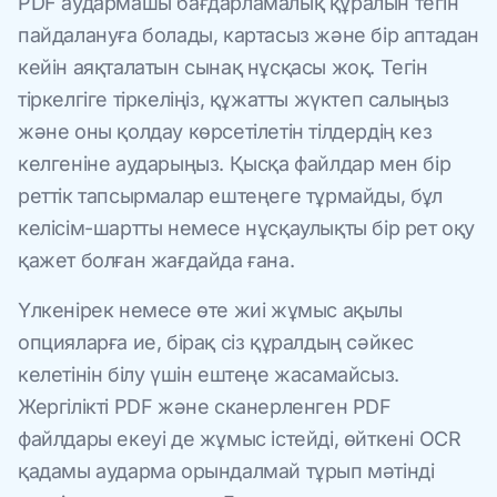
PDF аудармашы бағдарламалық құралын тегін
пайдалануға болады, картасыз және бір аптадан
кейін аяқталатын сынақ нұсқасы жоқ. Тегін
тіркелгіге тіркеліңіз, құжатты жүктеп салыңыз
және оны қолдау көрсетілетін тілдердің кез
келгеніне аударыңыз. Қысқа файлдар мен бір
реттік тапсырмалар ештеңеге тұрмайды, бұл
келісім-шартты немесе нұсқаулықты бір рет оқу
қажет болған жағдайда ғана.
Үлкенірек немесе өте жиі жұмыс ақылы
опцияларға ие, бірақ сіз құралдың сәйкес
келетінін білу үшін ештеңе жасамайсыз.
Жергілікті PDF және сканерленген PDF
файлдары екеуі де жұмыс істейді, өйткені OCR
қадамы аударма орындалмай тұрып мәтінді