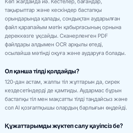
Көп жағдайда иә. Кестелер, бағандар,
тақырыптар және кескіндер бастапқы
орындарында қалады, сондықтан аударылған
файл қарапайым мәтін қабырғасының орнына
дереккөзге ұқсайды. Сканерленген PDF
файлдары алдымен OCR арқылы өтеді,
осылайша мәтінді оқуға және аударуға болады.
Ол қанша тілді қолдайды?
120-дан астам, жалпы тіл жұптарын да, сирек
кездесетіндерді де қамтиды. Аудармас бұрын
бастапқы тіл мен мақсатты тілді таңдайсыз және
сол AI қозғалтқышы олардың барлығын өңдейді.
Құжаттарымды жүктеп салу қауіпсіз бе?