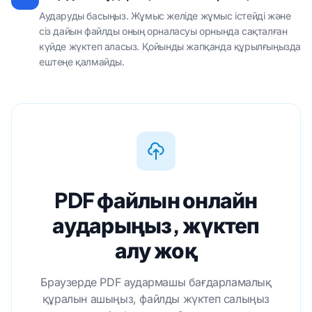
Аударуды басыңыз. Жұмыс желіде жұмыс істейді және
сіз дайын файлды оның орналасуы орнында сақталған
күйде жүктеп аласыз. Қойынды жапқанда құрылғыңызда
ештеңе қалмайды.
PDF файлын онлайн
аударыңыз, жүктеп
алу жоқ
Браузерде PDF аудармашы бағдарламалық
құралын ашыңыз, файлды жүктеп салыңыз