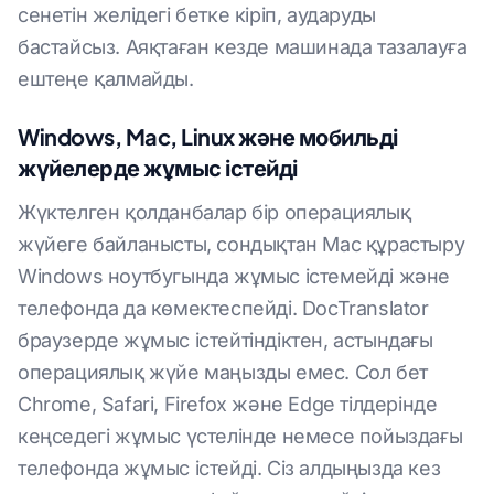
сенетін желідегі бетке кіріп, аударуды
бастайсыз. Аяқтаған кезде машинада тазалауға
ештеңе қалмайды.
Windows, Mac, Linux және мобильді
жүйелерде жұмыс істейді
Жүктелген қолданбалар бір операциялық
жүйеге байланысты, сондықтан Mac құрастыру
Windows ноутбугында жұмыс істемейді және
телефонда да көмектеспейді. DocTranslator
браузерде жұмыс істейтіндіктен, астындағы
операциялық жүйе маңызды емес. Сол бет
Chrome, Safari, Firefox және Edge тілдерінде
кеңседегі жұмыс үстелінде немесе пойыздағы
телефонда жұмыс істейді. Сіз алдыңызда кез