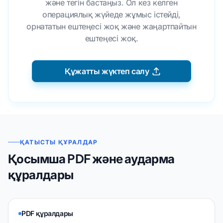
және тегін бастаңыз. Ол кез келген
операциялық жүйеде жұмыс істейді,
орнататын ештеңесі жоқ және жаңартпайтын
ештеңесі жоқ.
Құжатты жүктеп салу
ҚАТЫСТЫ ҚҰРАЛДАР
Қосымша PDF және аударма
құралдары
PDF құралдары