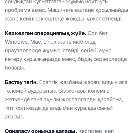
сондықтан құлыпталған жұмыс ноутбугы
проблема емес. Машинаға ештеңе қосылмайды
және кейінірек ештеңе жоюды қажет етпейді.
Кез келген операциялық жүйе.
Сол бет
Windows, Mac, Linux және мобильді
браузерлерде жұмыс істейді, себебі ауыр
көтеру құрылғыңызда емес, біздің серверлерде
болады.
Бастау тегін.
Есептік жазбаны жасап, алдын ала
төлемей аударыңыз. Сіз жоғары көлемге
жеткенде ғана ақылы жоспарларды қарайсыз,
тіпті сол кезде де алдымен құралды сынай
аласыз.
Орналасу орнында қалады.
Кестелер, көп