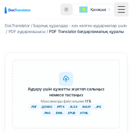
Қазақша
Мәзі
DocTranslator
/
Барлық құралдар - кез келген аудармалар үшін
/
PDF аудармашысы
/
PDF Translator бағдарламалық құралы
Аудару үшін құжатты жүктеп салыңыз
немесе тастаңыз
Максималды файл өлшемі
1 ГБ
.PDF
.ДОККС
.PPTX
. XLSX
.ЖАЗУ
.JPG
.PNG
. IDML
. EPUB
.HTML