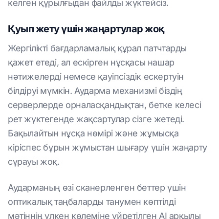
келген құрылғыдан файлды жүктейсіз.
Қуып жету үшін жаңартулар жоқ
Жергілікті бағдарламалық құрал патчтарды
қажет етеді, ал ескірген нұсқасы нашар
нәтижелерді немесе қауіпсіздік ескертуін
білдіруі мүмкін. Аударма механизмі біздің
серверлерде орналасқандықтан, бетке келесі
рет жүктегенде жақсартулар сізге жетеді.
Бақылайтын нұсқа нөмірі және жұмысқа
кіріспес бұрын жұмыстан шығару үшін жаңарту
сұрауы жоқ.
Аударманың өзі сканерленген беттер үшін
оптикалық таңбаларды танумен көптілді
мәтіннің үлкен көлеміне үйретілген AI арқылы