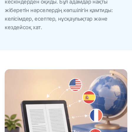
кескіндерден оқиды. Бұл адамдар нақты
жіберетін нәрселердің көпшілігін қамтиды:
келісімдер, есептер, нұсқаулықтар және
кездейсоқ хат.