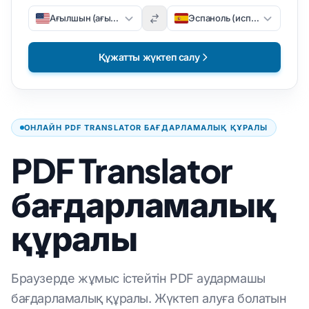
Ағылшын (ағылшын)
Эспаноль (испан)
Құжатты жүктеп салу
ОНЛАЙН PDF TRANSLATOR БАҒДАРЛАМАЛЫҚ ҚҰРАЛЫ
PDF Translator
бағдарламалық
құралы
Браузерде жұмыс істейтін PDF аудармашы
бағдарламалық құралы. Жүктеп алуға болатын