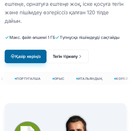
ештеңе, орнатуға ештеңе жоқ, іске қосуға тегін
және пішімдеу өзгеріссіз қалған 120 тілде
дайын.
Макс. файл өлшемі 1 ГБ
Түпнұсқа пішімдеуді сақтайды
Қазір көріңіз
Тегін тіркелу
Б
ПОРТУГАЛША
ОРЫС
ИТАЛЬЯНДЫҚ
КОРЕЙ