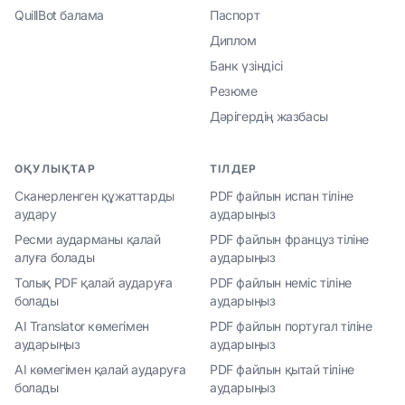
QuillBot балама
Паспорт
Диплом
Банк үзіндісі
Резюме
Дәрігердің жазбасы
ОҚУЛЫҚТАР
ТІЛДЕР
Сканерленген құжаттарды
PDF файлын испан тіліне
аудару
аударыңыз
Ресми аударманы қалай
PDF файлын француз тіліне
алуға болады
аударыңыз
Толық PDF қалай аударуға
PDF файлын неміс тіліне
болады
аударыңыз
AI Translator көмегімен
PDF файлын португал тіліне
аударыңыз
аударыңыз
AI көмегімен қалай аударуға
PDF файлын қытай тіліне
болады
аударыңыз