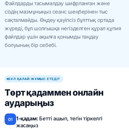
Файлдарды тасымалдау шифрланған және
сіздің мазмұныңыз сеанс шеңберінен тыс
сақталмайды. Өңдеу қауіпсіз бұлттық ортада
жүреді, бұл шолғышқа негізделген құрал құпия
файлдар үшін ақылға қонымды таңдау
болуының бір себебі.
БҰЛ ҚАЛАЙ ЖҰМЫС ЕТЕДІ?
Төрт қадаммен онлайн
аударыңыз
1-қадам:
Бетті ашып, тегін тіркелгі
01
жасаңыз