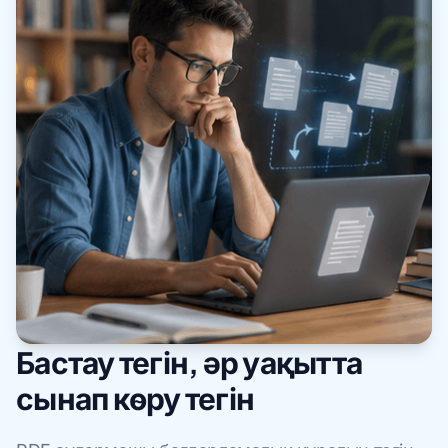
Бастау тегін, әр уақытта
сынап көру тегін