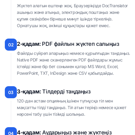
Жүктеп алатын ештеңе жоқ. Браузеріңізде DocTranslator
ашыңыз және атыңыз, электрондық поштаңыз және
құпия сөзіңізбен бірнеше минут ішінде тіркеліңіз.
Орнатушы жоқ, әкімші құқықтары қажет емес.
2-қадам:
PDF файлын жүктеп салыңыз
02
Файлды сүйреп апарыңыз немесе құрылғыдан таңдаңыз.
Native PDF және сканерленген PDF файлдары жұмыс
істейді және бір бет сонымен қатар MS Word, Excel,
PowerPoint, TXT, InDesign және CSV қабылдайды.
3-қадам:
Тілдерді таңдаңыз
03
120-дан астам опцияның ішінен түпнұсқа тіл мен
мақсатты тілді таңдаңыз. Тіл атын теріңіз немесе қажет
нәрсені табу үшін тізімді шолыңыз.
4-қадам:
Аударыңыз және жүктеңіз
04