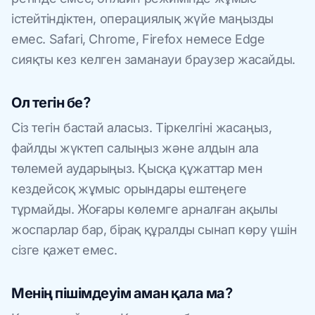
істейтіндіктен, операциялық жүйе маңызды
емес. Safari, Chrome, Firefox немесе Edge
сияқты кез келген заманауи браузер жасайды.
Ол тегін бе?
Сіз тегін бастай аласыз. Тіркелгіні жасаңыз,
файлды жүктеп салыңыз және алдын ала
төлемей аударыңыз. Қысқа құжаттар мен
кездейсоқ жұмыс орындары ештеңеге
тұрмайды. Жоғары көлемге арналған ақылы
жоспарлар бар, бірақ құралды сынап көру үшін
сізге қажет емес.
Менің пішімдеуім аман қала ма?