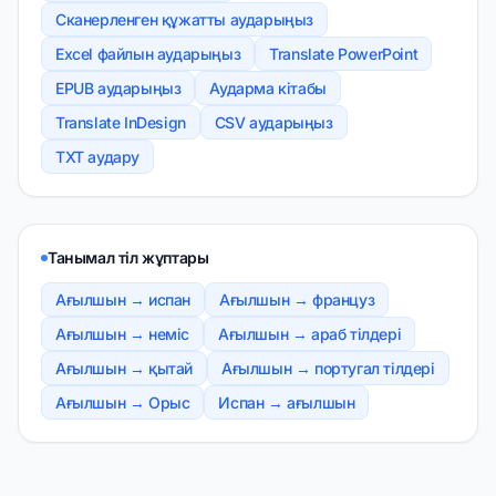
Сканерленген құжатты аударыңыз
Excel файлын аударыңыз
Translate PowerPoint
EPUB аударыңыз
Аударма кітабы
Translate InDesign
CSV аударыңыз
TXT аудару
Танымал тіл жұптары
Ағылшын → испан
Ағылшын → француз
Ағылшын → неміс
Ағылшын → араб тілдері
Ағылшын → қытай
Ағылшын → португал тілдері
Ағылшын → Орыс
Испан → ағылшын