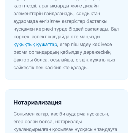
қаріптерді, аралықтарды және дизайн
элементтерін пайдаланады, сондықтан
аудармада енгізілген өзгерістер бастапқы
нұсқамен көрнекі түрде бірдей сақталады. Бұл
көрнекі аспект жағдайда өте маңызды
құқықтық құжаттар
, егер пішімдеу көбінесе
ресми органдардың қабылдау дәрежесінің
факторы болса, осылайша, сіздің құжатыңыз
сәйкестік пен кәсібилікте қалады.
Нотариализация
Сонымен қатар, кәсіби аударма нұсқасын,
егер солай болса, нотариалды
куәландырылған қосылған нұсқасын таңдауға