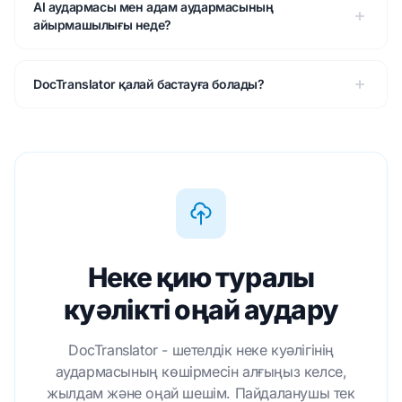
AI аудармасы мен адам аудармасының
айырмашылығы неде?
DocTranslator қалай бастауға болады?
Неке қию туралы
куәлікті оңай аудару
DocTranslator - шетелдік неке куәлігінің
аудармасының көшірмесін алғыңыз келсе,
жылдам және оңай шешім. Пайдаланушы тек