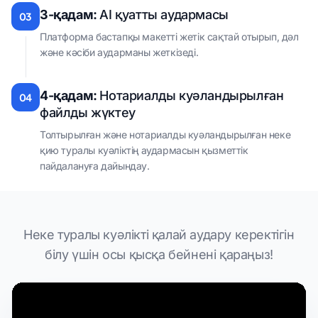
3-қадам:
AI қуатты аудармасы
03
Платформа бастапқы макетті жетік сақтай отырып, дәл
және кәсіби аударманы жеткізеді.
4-қадам:
Нотариалды куәландырылған
04
файлды жүктеу
Толтырылған және нотариалды куәландырылған неке
қию туралы куәліктің аудармасын қызметтік
пайдалануға дайындау.
Неке туралы куәлікті қалай аудару керектігін
білу үшін осы қысқа бейнені қараңыз!