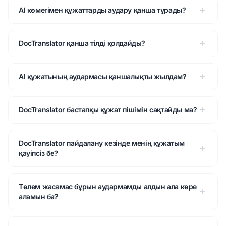
AI көмегімен құжаттарды аудару қанша тұрады?
DocTranslator қанша тілді қолдайды?
AI құжатының аудармасы қаншалықты жылдам?
DocTranslator бастапқы құжат пішімін сақтайды ма?
DocTranslator пайдалану кезінде менің құжатым
қауіпсіз бе?
Төлем жасамас бұрын аудармамды алдын ала көре
аламын ба?