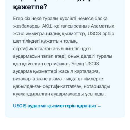
қажет пе?
Егер сіз неке туралы куәлікті немесе басқа
жазбаларды АҚШ-қа тапсырсаңыз Азаматтық
және иммиграциялық қызметтер, USCIS әрбір
шет тіліндегі құжаттың толық,
сертификатталған ағылшын тіліндегі
аудармасын талап етеді, оның дәлдігі туралы
қол қойылған сертификат. Біздің USCIS
аударма қызметтері жасыл карталарға,
визаларға және азаматтыққа өтінімдерге
қабылданған сертификатталған, нотариалды
куәландырылған аудармаларды ұсынады.
USCIS аударма қызметтерін қараңыз →