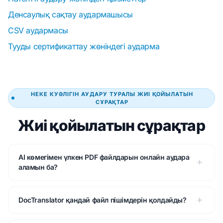
Денсаулық сақтау аудармашысы
CSV аудармасы
Тууды сертификаттау жөніндегі аударма
НЕКЕ КУӘЛІГІН АУДАРУ ТУРАЛЫ ЖИІ ҚОЙЫЛАТЫН
СҰРАҚТАР
Жиі қойылатын сұрақтар
AI көмегімен үлкен PDF файлдарын онлайн аудара
аламын ба?
DocTranslator қандай файл пішімдерін қолдайды?