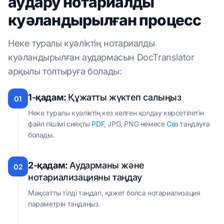
аудару нотариалды
куәландырылған процесс
Неке туралы куәліктің нотариалды
куәландырылған аудармасын DocTranslator
арқылы толтыруға болады:
1-қадам:
Құжатты жүктеп салыңыз
01
Неке туралы куәліктің кез келген қолдау көрсетілетін
файл пішімі сияқты
PDF
, JPG, PNG немесе
Сөз
таңдауға
болады.
2-қадам:
Аударманы және
02
нотариализацияны таңдау
Мақсатты тілді таңдап, қажет болса нотариализация
параметрін таңдаңыз.