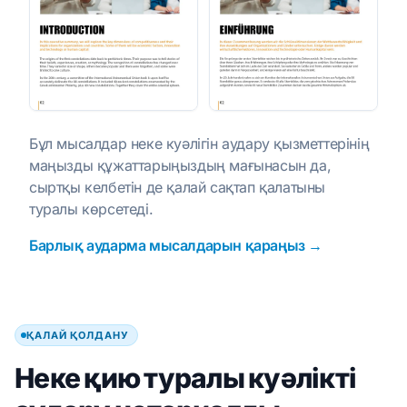
Бұл мысалдар неке куәлігін аудару қызметтерінің
маңызды құжаттарыңыздың мағынасын да,
сыртқы келбетін де қалай сақтап қалатыны
туралы көрсетеді.
Барлық аударма мысалдарын қараңыз →
ҚАЛАЙ ҚОЛДАНУ
Неке қию туралы куәлікті