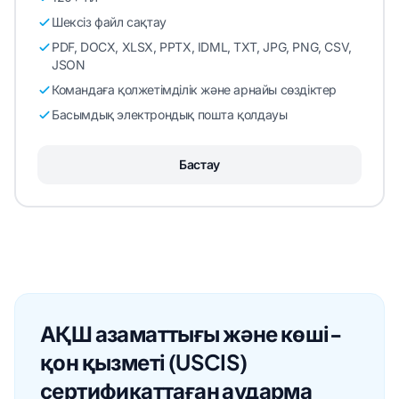
Шексіз файл сақтау
PDF, DOCX, XLSX, PPTX, IDML, TXT, JPG, PNG, CSV,
JSON
Командаға қолжетімділік және арнайы сөздіктер
Басымдық электрондық пошта қолдауы
Бастау
АҚШ азаматтығы және көші-
қон қызметі (USCIS)
сертификаттаған аударма