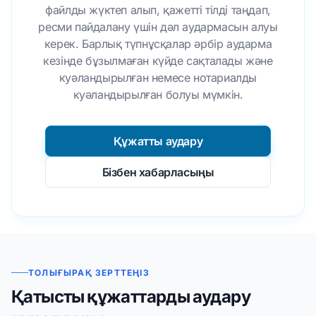
файлды жүктеп алып, қажетті тілді таңдап,
ресми пайдалану үшін дәл аудармасын алуы
керек. Барлық түпнұсқалар әрбір аударма
кезінде бұзылмаған күйде сақталады және
куәландырылған немесе нотариалды
куәландырылған болуы мүмкін.
Құжатты аудару
Бізбен хабарласыңы
ТОЛЫҒЫРАҚ ЗЕРТТЕҢІЗ
Қатысты құжаттарды аудару