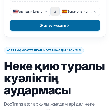
Ағылшын (ағылшын)
Эспаноль (испан)
Жүктеу құжаты
СЕРТИФИКАТТАЛҒАН НОТАРИАЛДЫ 120+ ТІЛ
Неке қию туралы
куәліктің
аудармасы
DocTranslator арқылы жылдам әрі дәл неке