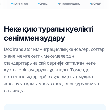
ПОРТУГАЛ
ОРЫС
ИТАЛЬЯНДЫҚ
КОРЕЙ
Неке қию туралы куәлікті
сеніммен аудару
DocTranslator иммиграциялық кеңселер, соттар
және мемлекеттік мекемелердің
стандарттарына сай сертификатталған неке
куәліктерін аударуды ұсынады. Төмендегі
артықшылықтар әрбір аударманың мұқият
жасалуын қамтамасыз етеді, дәл құрылымын
сақтайды: