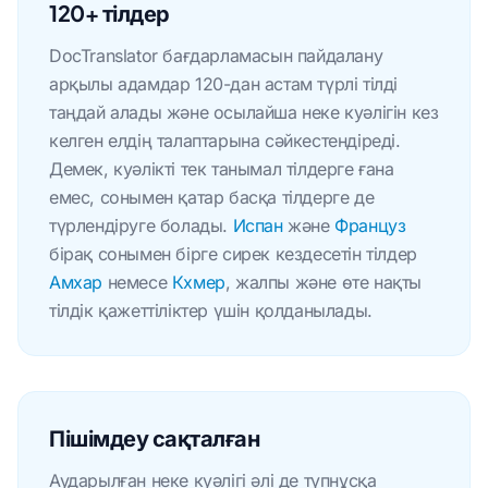
120+ тілдер
DocTranslator бағдарламасын пайдалану
арқылы адамдар 120-дан астам түрлі тілді
таңдай алады және осылайша неке куәлігін кез
келген елдің талаптарына сәйкестендіреді.
Демек, куәлікті тек танымал тілдерге ғана
емес, сонымен қатар басқа тілдерге де
түрлендіруге болады.
Испан
және
Француз
бірақ сонымен бірге сирек кездесетін тілдер
Амхар
немесе
Кхмер
, жалпы және өте нақты
тілдік қажеттіліктер үшін қолданылады.
Пішімдеу сақталған
Аударылған неке куәлігі әлі де түпнұсқа