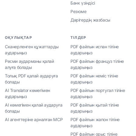
Банк үзіндісі
Резюме
Дәрігердің жазбасы
ОҚУЛЫҚТАР
ТІЛДЕР
Сканерленген құжаттарды
PDF файлын испан тіліне
аударыңыз
аударыңыз
Ресми аударманы қалай
PDF файлын француз тіліне
алуға болады
аударыңыз
Толық PDF қалай аударуға
PDF файлын неміс тіліне
болады
аударыңыз
AI Translator көмегімен
PDF файлын португал тіліне
аударыңыз
аударыңыз
AI көмегімен қалай аударуға
PDF файлын қытай тіліне
болады
аударыңыз
AI агенттеріне арналған MCP
PDF файлын жапон тіліне
аударыңыз
PDF файлын орыс тіліне