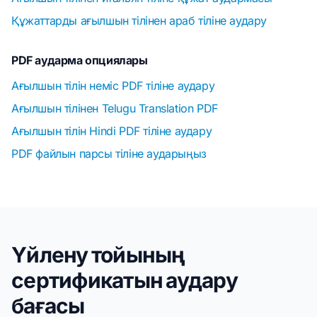
Құжаттарды ағылшын тілінен араб тіліне аудару
PDF аударма опциялары
Ағылшын тілін неміс PDF тіліне аудару
Ағылшын тілінен Telugu Translation PDF
Ағылшын тілін Hindi PDF тіліне аудару
PDF файлын парсы тіліне аударыңыз
Үйлену тойының
сертификатын аудару
бағасы