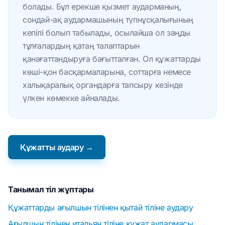
болады. Бұл ерекше қызмет аударманың,
сондай-ақ аудармашының түпнұсқалығының
кепілі болып табылады, осылайша ол заңды
тұлғалардың қатаң талаптарын
қанағаттандыруға бағытталған. Ол құжаттарды
көші-қон басқармаларына, соттарға немесе
халықаралық органдарға тапсыру кезінде
үлкен көмекке айналады.
Құжатты аудару →
Танымал тіл жұптары
Құжаттарды ағылшын тілінен қытай тіліне аудару
Ағылшын тілінен итальян тіліне құжат аудармасы