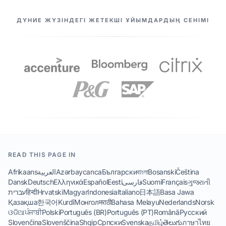
БІЗДІҢ СЕРІКТЕСТЕР
ДҮНИЕ ЖҮЗІНДЕГІ ЖЕТЕКШІ ҰЙЫМДАРДЫҢ СЕНІМІ
READ THIS PAGE IN
Afrikaans
العربية
Azərbaycanca
Български
বাংলা
Bosanski
Čeština
Dansk
Deutsch
Ελληνικά
Español
Eesti
فارسی
Suomi
Français
ગુજરાતી
עברית
हिन्दी
Hrvatski
Magyar
Indonesia
Italiano
日本語
Basa Jawa
Қазақша
한국어
Kurdî
Монгол
मराठी
Bahasa Melayu
Nederlands
Norsk
ଓଡିଆ
ਪੰਜਾਬੀ
Polski
Português (BR)
Português (PT)
Română
Русский
Slovenčina
Slovenščina
Shqip
Српски
Svenska
தமிழ்
తెలుగు
ภาษาไทย