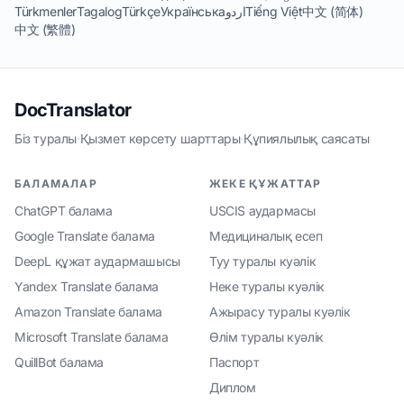
Türkmenler
Tagalog
Türkçe
Українська
اردو
Tiếng Việt
中文 (简体)
中文 (繁體)
DocTranslator
Біз туралы
·
Қызмет көрсету шарттары
·
Құпиялылық саясаты
БАЛАМАЛАР
ЖЕКЕ ҚҰЖАТТАР
ChatGPT балама
USCIS аудармасы
Google Translate балама
Медициналық есеп
DeepL құжат аудармашысы
Туу туралы куәлік
Yandex Translate балама
Неке туралы куәлік
Amazon Translate балама
Ажырасу туралы куәлік
Microsoft Translate балама
Өлім туралы куәлік
QuillBot балама
Паспорт
Диплом