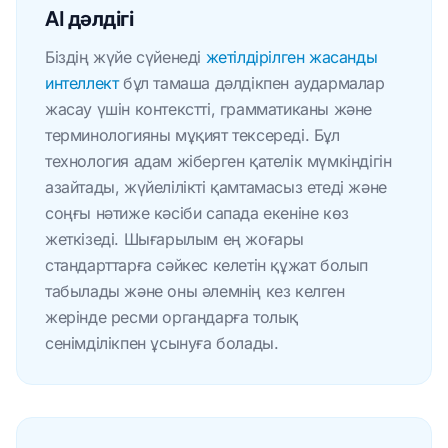
AI дәлдігі
Біздің жүйе сүйенеді
жетілдірілген жасанды
интеллект
бұл тамаша дәлдікпен аудармалар
жасау үшін контекстті, грамматиканы және
терминологияны мұқият тексереді. Бұл
технология адам жіберген қателік мүмкіндігін
азайтады, жүйелілікті қамтамасыз етеді және
соңғы нәтиже кәсіби сапада екеніне көз
жеткізеді. Шығарылым ең жоғары
стандарттарға сәйкес келетін құжат болып
табылады және оны әлемнің кез келген
жерінде ресми органдарға толық
сенімділікпен ұсынуға болады.