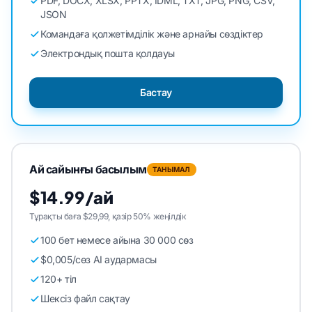
PDF, DOCX, XLSX, PPTX, IDML, TXT, JPG, PNG, CSV,
JSON
Командаға қолжетімділік және арнайы сөздіктер
Электрондық пошта қолдауы
Бастау
Ай сайынғы басылым
ТАНЫМАЛ
$14.99/ай
Тұрақты баға $29,99, қазір 50% жеңілдік
100 бет немесе айына 30 000 сөз
$0,005/сөз AI аудармасы
120+ тіл
Шексіз файл сақтау