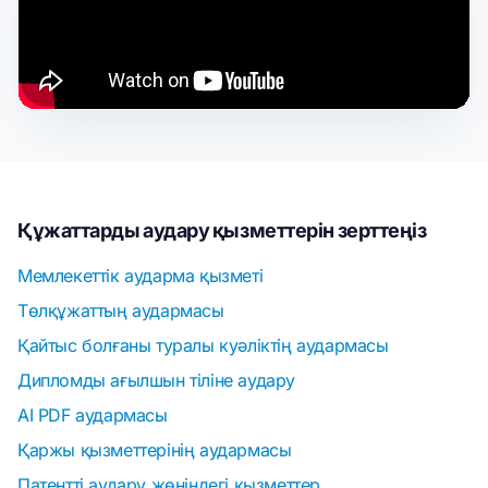
Құжаттарды аудару қызметтерін зерттеңіз
Мемлекеттік аударма қызметі
Төлқұжаттың аудармасы
Қайтыс болғаны туралы куәліктің аудармасы
Дипломды ағылшын тіліне аудару
AI PDF аудармасы
Қаржы қызметтерінің аудармасы
Патентті аудару жөніндегі қызметтер