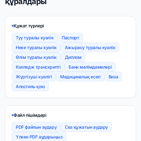
құралдары
Құжат түрлері
Туу туралы куәлік
Паспорт
Неке туралы куәлік
Ажырасу туралы куәлік
Өлім туралы куәлік
Диплом
Колледж транскрипті
Банк мәлімдемелері
Жүргізуші куәлігі
Медициналық есеп
Виза
Апостиль қою
Файл пішімдері
PDF файлын аудару
Сөз құжатын аудару
Үлкен PDF аударыңыз