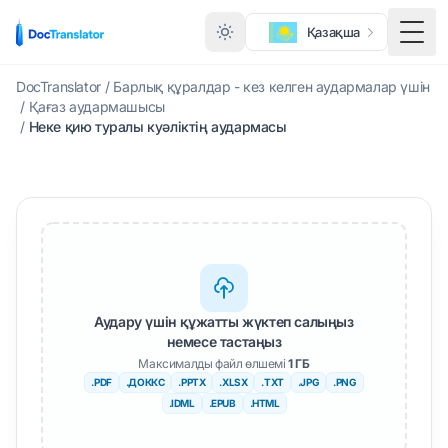
Қазақша
Togg
DocTranslator
/
Барлық құралдар - кез келген аудармалар үшін
/
Қағаз аудармашысы
/
Неке қию туралы куәліктің аудармасы
Аудару үшін құжатты жүктеп салыңыз
немесе тастаңыз
Максималды файл өлшемі
1 ГБ
.PDF
.ДОККС
.PPTX
.XLSX
.TXT
.JPG
.PNG
.IDML
.EPUB
.HTML