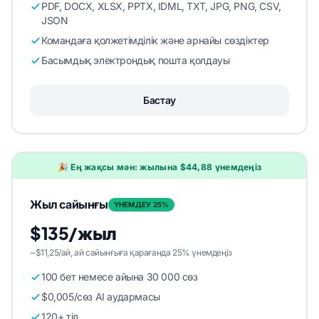
PDF, DOCX, XLSX, PPTX, IDML, TXT, JPG, PNG, CSV,
JSON
Командаға қолжетімділік және арнайы сөздіктер
Басымдық электрондық пошта қолдауы
Бастау
🎉 Ең жақсы мән: жылына $44,88 үнемдеңіз
Жыл сайынғы
ҮНЕМДЕУ 25%
$135/жыл
~$11,25/ай, ай сайынғыға қарағанда 25% үнемдеңіз
100 бет немесе айына 30 000 сөз
$0,005/сөз AI аудармасы
120+ тіл