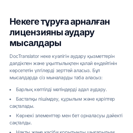
Некеге тұруға арналған
лицензияны аудару
мысалдары
DocTranslator неке куәлігін аудару қызметтерін
дәлдікпен және ұқыптылықпен қалай өңдейтінін
көрсететін үлгілерді зерттей аласыз. Бұл
мысалдарда сіз мыналарды таба аласыз:
Барлық көптілді мәтіндерді адал аудару.
Бастапқы пішімдеу, құрылым және қаріптер
сақталады.
Көрнекі элементтер мен бет орналасуы дәйекті
сақталды.
Нақты және кәсіби қорытынды шығарылым.