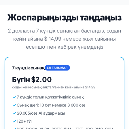
Жоспарыңызды таңдаңыз
2 долларға 7 күндік сынақтан бастаңыз, содан
кейін айына $ 14,99 немесе жыл сайынғы
есепшотпен көбірек үнемдеңіз
7 күндік сынақ
ЕҢ ТАНЫМАЛ
Бүгін $2.00
содан кейін сынақ аяқталғаннан кейін айына $14.99
7 күндік толық қолжетімділік сынақ
Сынақ шегі: 10 бет немесе 3 000 сөз
$0,005/сөз AI аудармасы
120+ тіл