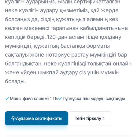
куәлігін аударыңыз. Біздің сертификатталған
неке куәлігін аудару қызметіміз, қай жерде
болсаңыз да, сіздің құжатыңыз әлемнің кез
келген мекемесі тарапынан қабылданатынына
кепілдік береді. 120-дан астам тілде қолдану
мүмкіндігі, құжаттың бастапқы форматы
сақталуы және нотариус растау мүмкіндігі бар
болғандықтан, неке куәлігіңізді толықтай онлайн
және үйден шықпай аудару сіз үшін мүмкін
болады.
Макс. файл өлшемі 1 ГБ
Түпнұсқа пішімдеуді сақтайды
Аударма сертификаты
Тегін тіркелу