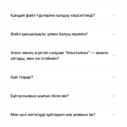
Қандай файл түрлеріне қолдау көрсетіледі?
Файл қаншалықты үлкен болуы мүмкін?
Агент менің жүктеп салуым “блокталған” — екенін
айтады, мен не істеймін?
Қай тілдер?
Бұл қосымша шығын бола ма?
Мен қол жеткізуді қайтарып ала аламын ба?