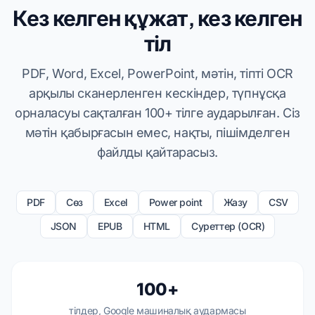
Кез келген құжат, кез келген
тіл
PDF, Word, Excel, PowerPoint, мәтін, тіпті OCR
арқылы сканерленген кескіндер, түпнұсқа
орналасуы сақталған 100+ тілге аударылған. Сіз
мәтін қабырғасын емес, нақты, пішімделген
файлды қайтарасыз.
PDF
Сөз
Excel
Power point
Жазу
CSV
JSON
EPUB
HTML
Суреттер (OCR)
100+
тілдер, Google машиналық аудармасы