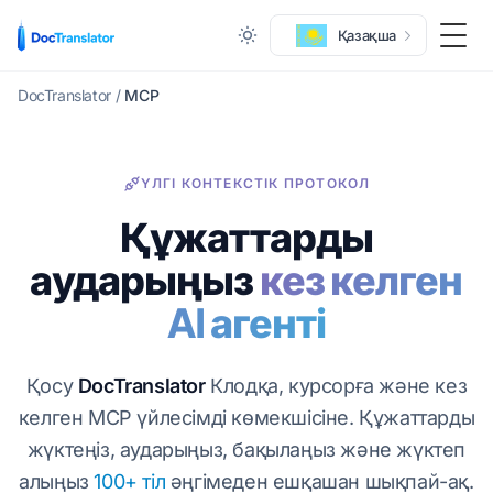
Қазақша
Мәзі
DocTranslator
/
MCP
ҮЛГІ КОНТЕКСТІК ПРОТОКОЛ
Құжаттарды
аударыңыз
кез келген
AI агенті
Қосу
DocTranslator
Клодқа, курсорға және кез
келген MCP үйлесімді көмекшісіне. Құжаттарды
жүктеңіз, аударыңыз, бақылаңыз және жүктеп
алыңыз
100+ тіл
әңгімеден ешқашан шықпай-ақ.