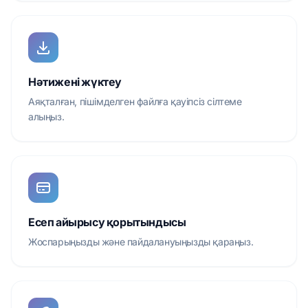
Нәтижені жүктеу
Аяқталған, пішімделген файлға қауіпсіз сілтеме
алыңыз.
Есеп айырысу қорытындысы
Жоспарыңызды және пайдалануыңызды қараңыз.