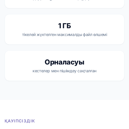
1 ГБ
тікелей жүктелген максималды файл өлшемі
Орналасуы
кестелер мен пішімдеу сақталған
ҚАУІПСІЗДІК