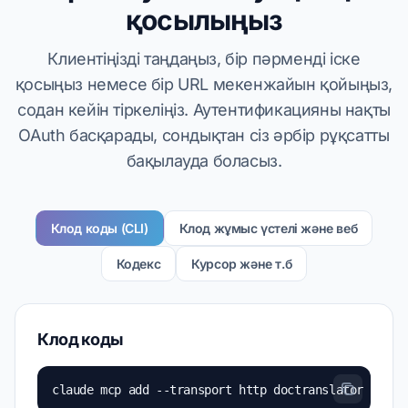
қосылыңыз
Клиентіңізді таңдаңыз, бір пәрменді іске
қосыңыз немесе бір URL мекенжайын қойыңыз,
содан кейін тіркеліңіз. Аутентификацияны нақты
OAuth басқарады, сондықтан сіз әрбір рұқсатты
бақылауда боласыз.
Клод коды (CLI)
Клод жұмыс үстелі және веб
Кодекс
Курсор және т.б
Клод коды
claude mcp add --transport http doctranslator https