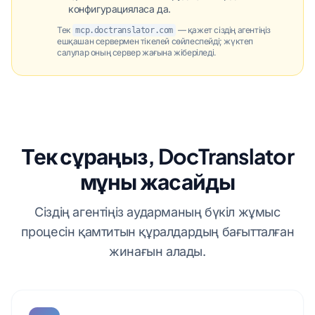
конфигурацияласа да.
Тек
— қажет сіздің агентіңіз
mcp.doctranslator.com
ешқашан сервермен тікелей сөйлеспейді; жүктеп
салулар оның сервер жағына жіберіледі.
Тек сұраңыз, DocTranslator
мұны жасайды
Сіздің агентіңіз аударманың бүкіл жұмыс
процесін қамтитын құралдардың бағытталған
жинағын алады.