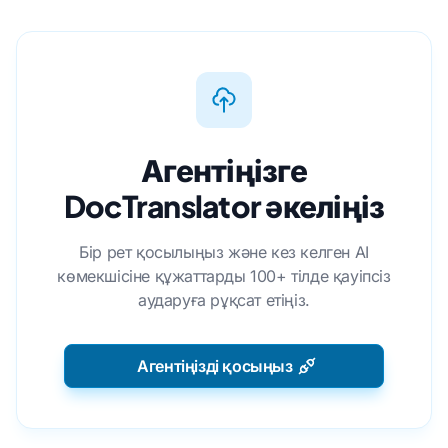
Агентіңізге
DocTranslator әкеліңіз
Бір рет қосылыңыз және кез келген AI
көмекшісіне құжаттарды 100+ тілде қауіпсіз
аударуға рұқсат етіңіз.
Агентіңізді қосыңыз