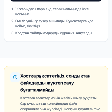
Жоғарыдағы пәрменді терминалыңызда іске
қосыңыз.
OAuth үшін браузер ашылады. Рұқсаттарға қол
қойып, бекітіңіз.
Клодтан файлды аударуды сұраңыз. Аяқталды.
Хостқа рұқсат етіңіз, сондықтан
файлдарды жүктеп салу
бұғатталмайды
Көптеген агенттер өзінің желілік шығу рұқсаты
бар құмсалғыш контейнерде файл
операцияларын жүргізеді. Қосқыш қораптан тыс