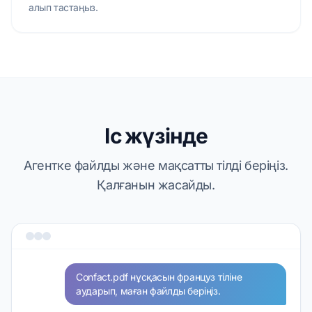
алып тастаңыз.
Іс жүзінде
Агентке файлды және мақсатты тілді беріңіз.
Қалғанын жасайды.
Confact.pdf нұсқасын француз тіліне
аударып, маған файлды беріңіз.