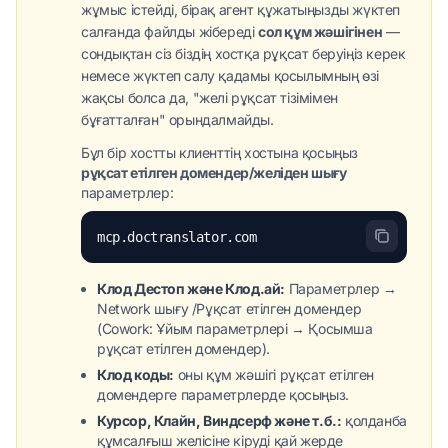
жұмыс істейді, бірақ агент құжатыңызды жүктеп
салғанда файлды жібереді
сол құм жәшігінен
—
сондықтан сіз біздің хостқа рұқсат беруіңіз керек
немесе жүктеп салу қадамы қосылымның өзі
жақсы болса да, "желі рұқсат тізімімен
бұғатталған" орындалмайды.
Бұл бір хостты клиенттің хостына қосыңыз
рұқсат етілген домендер/желіден шығу
параметрлер:
mcp.doctranslator.com
Клод Дестоп және Клод.ай:
Параметрлер →
Network шығу /Рұқсат етілген домендер
(Cowork: Ұйым параметрлері → Қосымша
рұқсат етілген домендер).
Клод коды:
оны құм жәшігі рұқсат етілген
домендерге параметрлерде қосыңыз.
Курсор, Клайн, Виндсерф және т.б.:
қолданба
құмсалғыш желісіне кіруді қай жерде