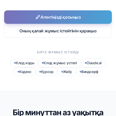
Агентіңізді қосыңыз
Оның қалай жұмыс істейтінін қараңыз
БІРГЕ ЖҰМЫС ІСТЕЙДІ
Клод коды
Клод жұмыс үстелі
Claude.ai
Кодекс
Курсор
Жабу
Виндсерф
Бір минуттан аз уақытқа