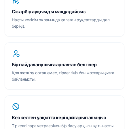
Сіз әрбір ауқымды мақұлдайсыз
Нақты келісім экранында қалаған рұқсаттарды дәл
беріңіз.
Бір пайдаланушыға арналған белгілер
Қол жеткізу ортақ емес, тіркелгіңіз бен жоспарыңызға
байланысты.
Кез келген уақытта кері қайтарып алыңыз
Тіркелгі параметрлерінен бір басу арқылы қатынасты