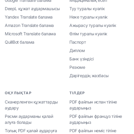
Google Translate балама
Медициналық есеп
DeepL құжат аудармашысы
Туу туралы куәлік
Yandex Translate балама
Неке туралы куәлік
Amazon Translate балама
Ажырасу туралы куәлік
Microsoft Translate балама
Өлім туралы куәлік
QuillBot балама
Паспорт
Диплом
Банк үзіндісі
Резюме
Дәрігердің жазбасы
ОҚУЛЫҚТАР
ТІЛДЕР
Сканерленген құжаттарды
PDF файлын испан тіліне
аудару
аударыңыз
Ресми аударманы қалай
PDF файлын француз тіліне
алуға болады
аударыңыз
Толық PDF қалай аударуға
PDF файлын неміс тіліне