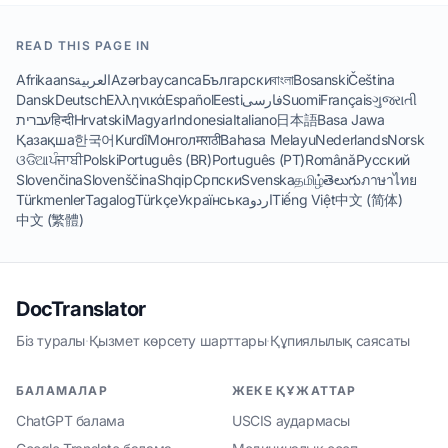
READ THIS PAGE IN
Afrikaans
العربية
Azərbaycanca
Български
বাংলা
Bosanski
Čeština
Dansk
Deutsch
Ελληνικά
Español
Eesti
فارسی
Suomi
Français
ગુજરાતી
עברית
हिन्दी
Hrvatski
Magyar
Indonesia
Italiano
日本語
Basa Jawa
Қазақша
한국어
Kurdî
Монгол
मराठी
Bahasa Melayu
Nederlands
Norsk
ଓଡିଆ
ਪੰਜਾਬੀ
Polski
Português (BR)
Português (PT)
Română
Русский
Slovenčina
Slovenščina
Shqip
Српски
Svenska
தமிழ்
తెలుగు
ภาษาไทย
Türkmenler
Tagalog
Türkçe
Українська
اردو
Tiếng Việt
中文 (简体)
中文 (繁體)
DocTranslator
Біз туралы
·
Қызмет көрсету шарттары
·
Құпиялылық саясаты
БАЛАМАЛАР
ЖЕКЕ ҚҰЖАТТАР
ChatGPT балама
USCIS аудармасы