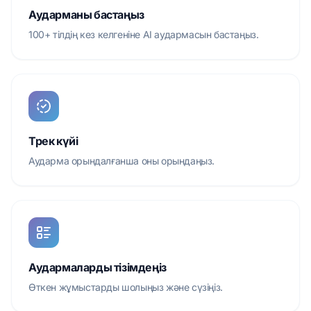
Аударманы бастаңыз
100+ тілдің кез келгеніне AI аудармасын бастаңыз.
Трек күйі
Аударма орындалғанша оны орындаңыз.
Аудармаларды тізімдеңіз
Өткен жұмыстарды шолыңыз және сүзіңіз.