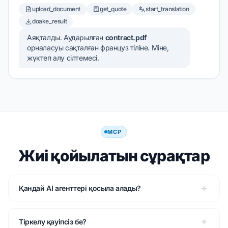
upload_document
get_quote
start_translation
doake_result
Аяқталды. Аударылған
contract.pdf
орналасуы сақталған француз тіліне. Міне,
жүктеп алу сілтемесі.
MCP
Жиі қойылатын сұрақтар
Қандай AI агенттері қосыла алады?
Тіркелу қауіпсіз бе?