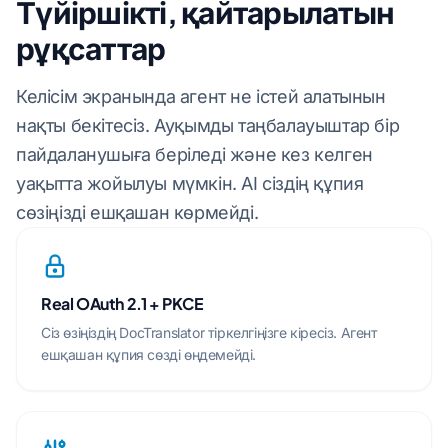
Түйіршікті, қайтарылатын
рұқсаттар
Келісім экранында агент не істей алатынын
нақты бекітесіз. Ауқымды таңбалауыштар бір
пайдаланушыға беріледі және кез келген
уақытта жойылуы мүмкін. AI сіздің құпия
сөзіңізді ешқашан көрмейді.
Real OAuth 2.1 + PKCE
Сіз өзіңіздің DocTranslator тіркелгіңізге кіресіз. Агент
ешқашан құпия сөзді өңдемейді.