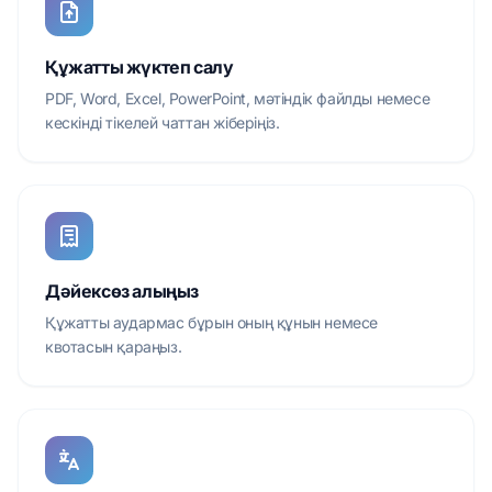
Құжатты жүктеп салу
PDF, Word, Excel, PowerPoint, мәтіндік файлды немесе
кескінді тікелей чаттан жіберіңіз.
Дәйексөз алыңыз
Құжатты аудармас бұрын оның құнын немесе
квотасын қараңыз.