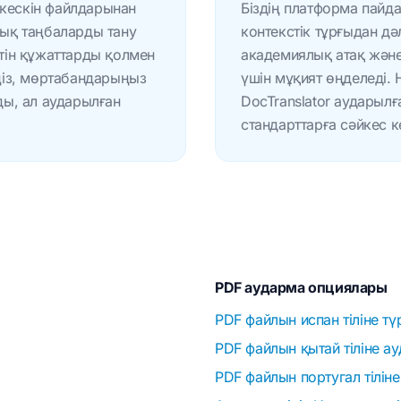
 кескін файлдарынан
Біздің платформа пай
лық таңбаларды тану
контекстік тұрғыдан д
йтін құжаттарды қолмен
академиялық атақ жән
іңіз, мөртабандарыңыз
үшін мұқият өңделеді.
ады, ал аударылған
DocTranslator аударыл
стандарттарға сәйкес ке
PDF аударма опциялары
PDF файлын испан тіліне тү
PDF файлын қытай тіліне а
PDF файлын португал тілін