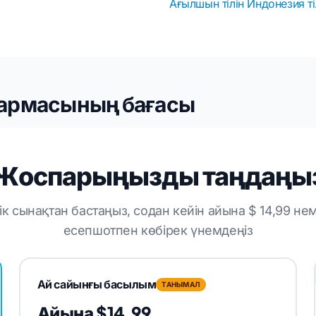
Ағылшын тілін Индонезия т
армасының бағасы
Жоспарыңызды таңдаңы
дік сынақтан бастаңыз, содан кейін айына $ 14,99 н
есепшотпен көбірек үнемдеңіз
Ай сайынғы басылым
ТАНЫМАЛ
Айына $14,99