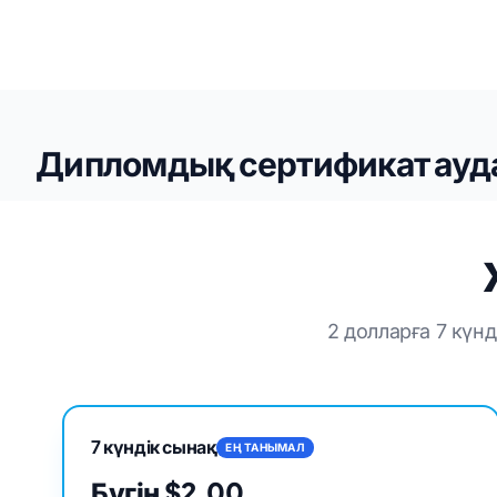
Дипломдық сертификат ауд
2 долларға 7 күн
7 күндік сынақ
ЕҢ ТАНЫМАЛ
Бүгін $2.00