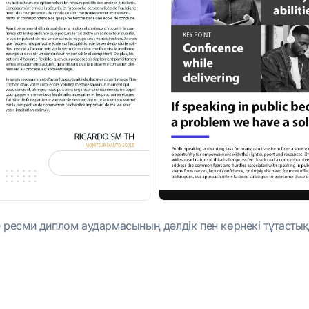
лде ресми диплом аудармасының дәлдік пен көрнекі тұтасты