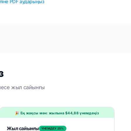
іліне PDF аударыңыз
з
емесе жыл сайынғы
🎉 Ең жақсы мән: жылына $44,88 үнемдеңіз
Жыл сайынғы
ҮНЕМДЕУ 25%