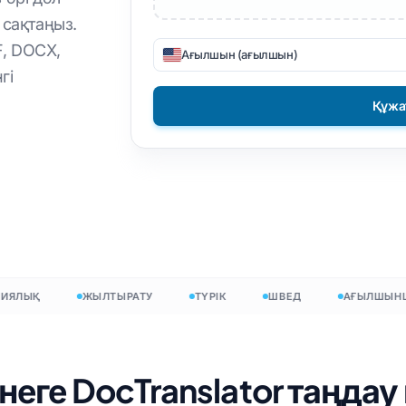
Түрік
Албан
PNG файлын PDF
сақтаңыз.
аудару
Вьетнамдық
Филиппин
форматына
F, DOCX,
Ағылшын (ағылшын)
ы
Итальян
Фин
DOCX – TXT
гі
шысы
Поляк
Болгар
EPUB - PDF
Құжа
 саны
Украин
Венгр
ы
есептегіш
Латын
Зулу
ның саны
Чех
Йоруба
ер саны
Ирланд
Барлық 120+ тіл →
Хмонг
ЛЫҚ
ЖЫЛТЫРАТУ
ТҮРІК
ШВЕД
АҒЫЛШЫНША
Тегін бастаңыз
еге DocTranslator таңдау