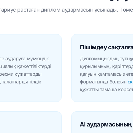
нотариус растаған диплом аудармасын ұсынады. Төмен
Тегін бастаңы
Пішімдеу сақталғ
ге аударуға мүмкіндік
Дипломыңыздың түпнұсқ
иялық қажеттіліктерді
құрылымның, қаріптерд
, ресми құжаттарды
қалуын қамтамасыз етед
 талаптарды тілдік
форматында болсын
ск
құжатты тамаша көрсете
AI аудармасының 