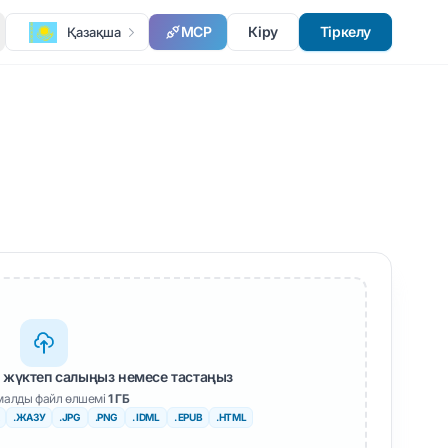
MCP
Кіру
Тіркелу
Қазақша
 жүктеп салыңыз немесе тастаңыз
алды файл өлшемі
1 ГБ
.ЖАЗУ
.JPG
.PNG
. IDML
. EPUB
.HTML