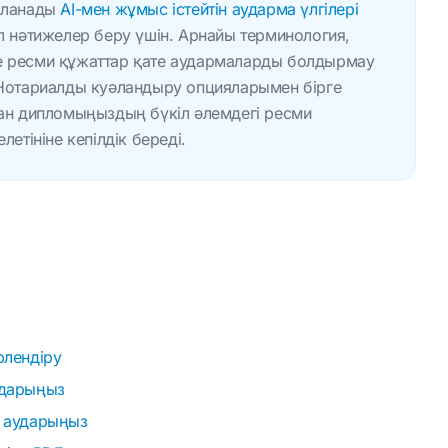
даланады
AI-мен жұмыс істейтін аударма үлгілері
әл нәтижелер беру үшін. Арнайы терминология,
е ресми құжаттар қате аудармаларды болдырмау
 Нотариалды куәландыру опцияларымен бірге
ған дипломыңыздың бүкіл әлемдегі ресми
летініне кепілдік береді.
рлендіру
ударыңыз
е аударыңыз