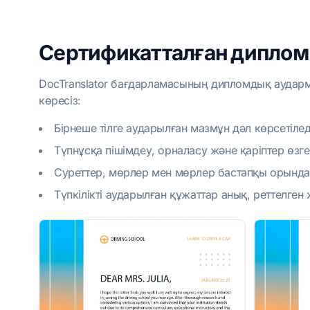
Сертификатталған дипло
DocTranslator бағдарламасының дипломдық аударм
көресіз:
Бірнеше тілге аударылған мазмұн дәл көрсетілед
Түпнұсқа пішімдеу, орналасу және қаріптер өзге
Суреттер, мөрлер мен мөрлер бастапқы орында
Түпкілікті аударылған құжаттар анық, реттелген