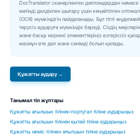
DocTranslator сканерленген дипломдардан немесе
мәтінді дәлдікпен шығару үшін кеңейтілген оптика
(OCR) мүмкіндігін пайдаланады. Бұл тіпті өңделме
терусіз аударуға мүмкіндік береді. Сіздің мөрлер
және басқа көрнекі элементтеріңіз өзгеріссіз қал
мазмұн өте дәл және сенімді болып қалады.
Құжатты аудару →
Танымал тіл жұптары
Құжатты ағылшын тілінен португал тіліне аударыңыз
Құжатты ағылшын тілінен қытай тіліне аударыңыз
Құжатты неміс тілінен ағылшын тіліне аударыңыз