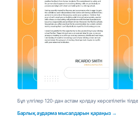
Бұл үлгілер 120-дан астам қолдау көрсетілетін ті
Барлық аударма мысалдарын қараңыз →