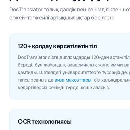
Ағылшын тілінен урду
DocTranslator толық дәлдік пен сенімділікпен 
тіліне дейін
егжей-тегжейлі артықшылықтар берілген:
жаттарды 120+ тілге аударыңыз
120+ қолдау көрсетілетін тіл
DocTranslator сізге дипломдарды 120-дан астам тіл
береді, бұл жаһандық академиялық және иммиграц
қамтиды. Шетелдегі университеттерге түссеңіз де
тапсырсаңыз да
виза мақсаттары
, сіз халықаралық
кедергілерсіз сенімді түрде шеше аласыз.
OCR технологиясы