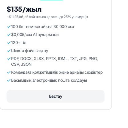
$135/жыл
~$11,25/ай, ай сайынғыға қарағанда 25% үнемдеңіз
100 бет немесе айына 30 000 сөз
$0,005/сөз AI аудармасы
120+ тіл
Шексіз файл сақтау
PDF, DOCX, XLSX, PPTX, IDML, TXT, JPG, PNG,
CSV, JSON
Командаға қолжетімділік және арнайы сөздіктер
Басымдық электрондық пошта қолдауы
Бастау