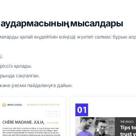
м аудармасының мысалдары
аларды қалай өңдейтінін өзіңізді жүктеп салмас бұрын а
і.
ріссіз қалады.
рында сақталған.
 және ресми пайдалануға дайын.