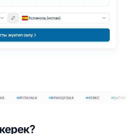
Эспаноль (испан)
тты жүктеп салу
ИСПАНША
ФРАНЦУЗША
НЕМІС
ҚЫТАЙ
 керек?