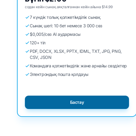
содан кейін сынақ аяқталғаннан кейін айына $14.99
7 күндік толық қолжетімділік сынақ
Сынақ шегі: 10 бет немесе 3 000 сөз
$0,005/сөз AI аудармасы
120+ тіл
PDF, DOCX, XLSX, PPTX, IDML, TXT, JPG, PNG,
CSV, JSON
Командаға қолжетімділік және арнайы сөздіктер
Электрондық пошта қолдауы
Бастау