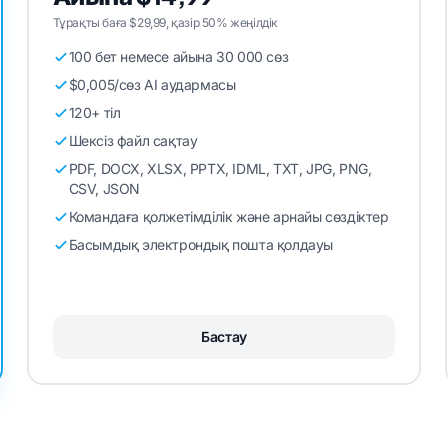
Тұрақты баға $29,99, қазір 50% жеңілдік
100 бет немесе айына 30 000 сөз
$0,005/сөз AI аудармасы
120+ тіл
Шексіз файл сақтау
PDF, DOCX, XLSX, PPTX, IDML, TXT, JPG, PNG,
CSV, JSON
Командаға қолжетімділік және арнайы сөздіктер
Басымдық электрондық пошта қолдауы
Бастау