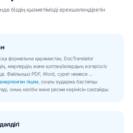
де біздің қызметімізді ерекшелендіретін
з
ан
а форматына қарамастан, DocTranslator
ің, мөрлердің және қолтаңбалардың өзгеріссіз
і. Файлыңыз PDF, Word, сурет немесе ...
анерленген пішім
, соңғы аударма бастапқы
ді, оның кәсіби және ресми көрінісін сақтайды.
дәлдігі