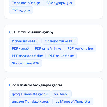
Translate InDesign
CSV аударыңыз
TXT аудару
PDF-ті тіл бойынша аудару
Испан тіліне PDF
Француз тіліне PDF
PDF - араб
PDF қытай тіліне
PDF неміс тіліне
PDF португал тіліне
PDF орыс тіліне
Жапон тіліне PDF
DocTranslator басқаларға қарсы
google Translate қарсы
vs DeepL
amazon Translate қарсы
vs Microsoft Translator