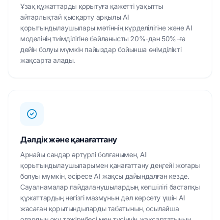
Ұзақ құжаттарды қорытуға қажетті уақытты
айтарлықтай қысқарту арқылы AI
қорытындылаушылары мәтіннің күрделілігіне және AI
моделінің тиімділігіне байланысты 20%-дан 50%-ға
дейін болуы мүмкін пайыздар бойынша өнімділікті
жақсарта алады.
Дәлдік және қанағаттану
Арнайы сандар әртүрлі болғанымен, AI
қорытындылаушыларымен қанағаттану деңгейі жоғары
болуы мүмкін, әсіресе AI жақсы дайындалған кезде.
Сауалнамалар пайдаланушылардың көпшілігі бастапқы
құжаттардың негізгі мазмұнын дәл көрсету үшін AI
жасаған қорытындыларды табатынын, осылайша
олардың оқу тәжірибесі мен түсінуін жақсартатынын