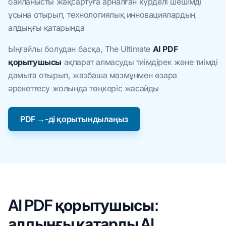
байланысты жақсартуға арналған күрделі шешімді
ұсына отырып, технологиялық инновациялардың
алдыңғы қатарында
Ыңғайлы болудан басқа, The Ultimate
AI PDF
қорытушысы
ақпарат алмасуды тиімдірек және тиімді
дамыта отырып, жазбаша мазмұнмен өзара
әрекеттесу жолында төңкеріс жасайды
PDF →-ді қорытындылаңыз
AI PDF қорытушысы:
алдыңғы қатарлы AI