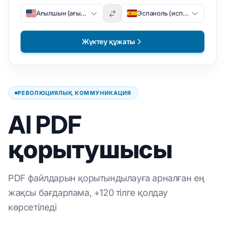
Ағылшын (ағылшын)
Эспаноль (испан)
Жүктеу құжаты
РЕВОЛЮЦИЯЛЫҚ КОММУНИКАЦИЯ
AI PDF
қорытушысы
PDF файлдарын қорытындылауға арналған ең
жақсы бағдарлама, +120 тілге қолдау
көрсетіледі