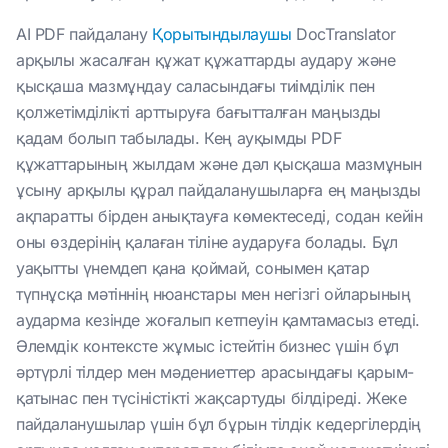
AI PDF пайдалану
Қорытындылаушы
DocTranslator
арқылы жасалған құжат құжаттарды аудару және
қысқаша мазмұндау саласындағы тиімділік пен
қолжетімділікті арттыруға бағытталған маңызды
қадам болып табылады. Кең ауқымды PDF
құжаттарының жылдам және дәл қысқаша мазмұнын
ұсыну арқылы құрал пайдаланушыларға ең маңызды
ақпаратты бірден анықтауға көмектеседі, содан кейін
оны өздерінің қалаған тіліне аударуға болады. Бұл
уақытты үнемдеп қана қоймай, сонымен қатар
түпнұсқа мәтіннің нюанстары мен негізгі ойларының
аударма кезінде жоғалып кетпеуін қамтамасыз етеді.
Әлемдік контексте жұмыс істейтін бизнес үшін бұл
әртүрлі тілдер мен мәдениеттер арасындағы қарым-
қатынас пен түсіністікті жақсартуды білдіреді. Жеке
пайдаланушылар үшін бұл бұрын тілдік кедергілердің