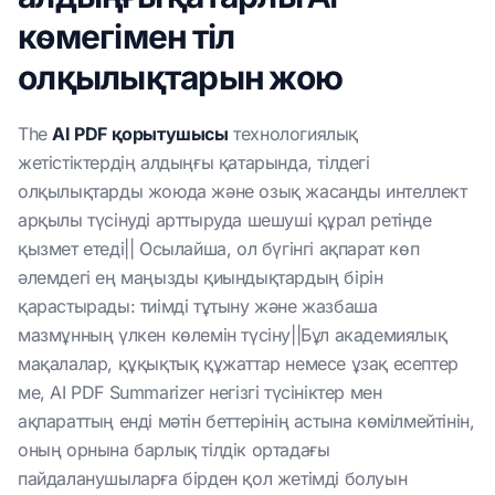
көмегімен тіл
олқылықтарын жою
The
AI PDF қорытушысы
технологиялық
жетістіктердің алдыңғы қатарында, тілдегі
олқылықтарды жоюда және озық жасанды интеллект
арқылы түсінуді арттыруда шешуші құрал ретінде
қызмет етеді|| Осылайша, ол бүгінгі ақпарат көп
әлемдегі ең маңызды қиындықтардың бірін
қарастырады: тиімді тұтыну және жазбаша
мазмұнның үлкен көлемін түсіну||Бұл академиялық
мақалалар, құқықтық құжаттар немесе ұзақ есептер
ме, AI PDF Summarizer негізгі түсініктер мен
ақпараттың енді мәтін беттерінің астына көмілмейтінін,
оның орнына барлық тілдік ортадағы
пайдаланушыларға бірден қол жетімді болуын