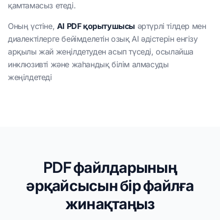
қамтамасыз етеді.
Оның үстіне,
AI PDF қорытушысы
әртүрлі тілдер мен
диалектілерге бейімделетін озық AI әдістерін енгізу
арқылы жай жеңілдетуден асып түседі, осылайша
инклюзивті және жаһандық білім алмасуды
жеңілдетеді
PDF файлдарының
әрқайсысын бір файлға
жинақтаңыз