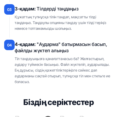
3-қадам:
Тілдерді таңдаңыз
03
Құжаттың түпнұсқа тілін таңдап, мақсатты тілді
таңдаңыз. Таңдаулы опцияны таңдау үшін тілді теріңіз
немесе топтамамызды шолыңыз.
4-қадам:
"Аударма" батырмасын басып,
04
файлды жүктеп алыңыз
Тіл таңдауыңызға қанағаттанасыз ба? Жалғастырып,
аудару түймесін басыңыз. Файл жүктеліп, аударылады.
Ең дұрысы, сіздің қажеттіліктеріңізге сәйкес дәл
аударманы сақтай отырып, түпнұсқа тіл мен стильге ие
боласыз.
Біздің серіктестер