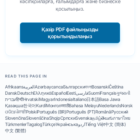
кәсіпқойларға, ғалымдарға және бизнеске
қосылыңыз.
Қазір PDF файлыңызды
қорытындылаңыз
READ THIS PAGE IN
Afrikaans
العربية
Azərbaycanca
Български
বাংলা
Bosanski
Čeština
Dansk
Deutsch
Ελληνικά
Español
Eesti
فارسی
Suomi
Français
ગુજરાતી
עברית
हिन्दी
Hrvatski
Magyar
Indonesia
Italiano
日本語
Basa Jawa
Қазақша
한국어
Kurdî
Монгол
मराठी
Bahasa Melayu
Nederlands
Norsk
ଓଡିଆ
ਪੰਜਾਬੀ
Polski
Português (BR)
Português (PT)
Română
Русский
Slovenčina
Slovenščina
Shqip
Српски
Svenska
தமிழ்
తెలుగు
ภาษาไทย
Türkmenler
Tagalog
Türkçe
Українська
اردو
Tiếng Việt
中文 (简体)
中文 (繁體)