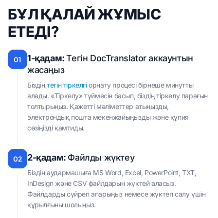
БҰЛ ҚАЛАЙ ЖҰМЫС
ЕТЕДІ?
1-қадам:
Тегін DocTranslator аккаунтын
01
жасаңыз
Біздің
тегін тіркелгі
орнату процесі бірнеше минутты
алады. «Тіркелу» түймесін басып, біздің тіркелу парағын
толтырыңыз. Қажетті мәліметтер атыңызды,
электрондық пошта мекенжайыңызды және құпия
сөзіңізді қамтиды.
2-қадам:
Файлды жүктеу
02
Біздің аудармашыға MS Word, Excel, PowerPoint, TXT,
InDesign және CSV файлдарын жүктей аласыз.
Файлдарды сүйреп апарыңыз немесе жүктеп салу үшін
құрылғыны шолыңыз.