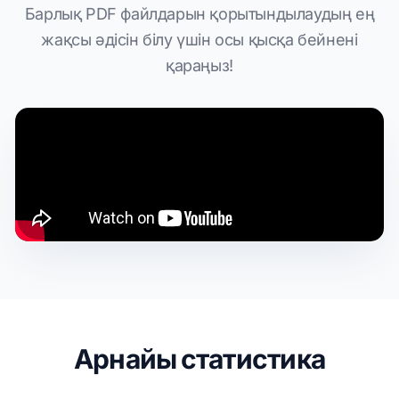
Барлық PDF файлдарын қорытындылаудың ең
жақсы әдісін білу үшін осы қысқа бейнені
қараңыз!
Арнайы статистика