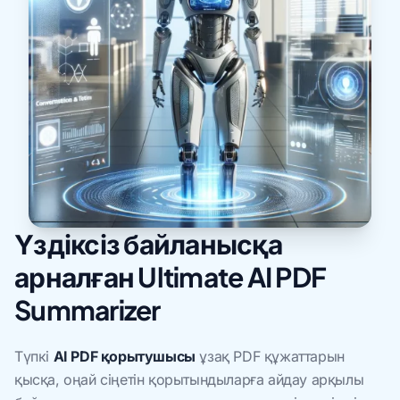
Үздіксіз байланысқа
арналған Ultimate AI PDF
Summarizer
Түпкі
AI PDF қорытушысы
ұзақ PDF құжаттарын
қысқа, оңай сіңетін қорытындыларға айдау арқылы