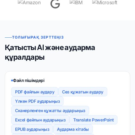
ТОЛЫҒЫРАҚ ЗЕРТТЕҢІЗ
Қатысты AI және аударма
құралдары
Файл пішімдері
PDF файлын аудару
Сөз құжатын аудару
Үлкен PDF аударыңыз
Сканерленген құжатты аударыңыз
Excel файлын аударыңыз
Translate PowerPoint
EPUB аударыңыз
Аударма кітабы