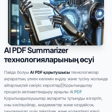
AI PDF Summarizer
технологияларының өсуі
Пайда болуы
AI PDF қорытушысы
технологиялар
ақпараттың үлкен көлемін өңдеу және түсіну жолында
айтарлықтай секіріс көрсетеді||Қорытындылау
процесін автоматтандыру арқылы AI
PDF
Қорытындылаушылар ақпаратты тұтынуды өзгертіп,
оны кәсіпқойлар, академиктер және кездейсоқ
оқырмандар үшін тиімдірек және қолжетімді етеді.