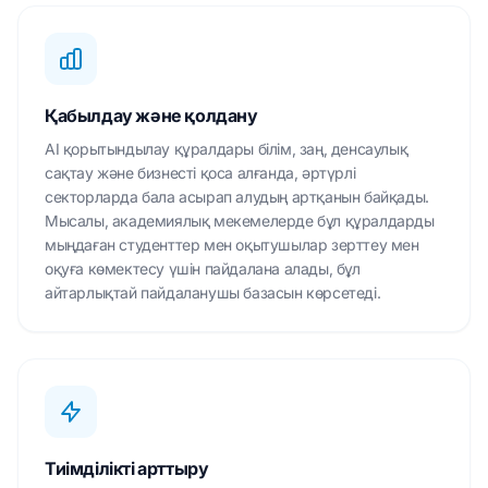
Қабылдау және қолдану
AI қорытындылау құралдары білім, заң, денсаулық
сақтау және бизнесті қоса алғанда, әртүрлі
секторларда бала асырап алудың артқанын байқады.
Мысалы, академиялық мекемелерде бұл құралдарды
мыңдаған студенттер мен оқытушылар зерттеу мен
оқуға көмектесу үшін пайдалана алады, бұл
айтарлықтай пайдаланушы базасын көрсетеді.
Тиімділікті арттыру