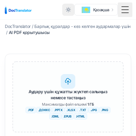
Қазақша
Togg
DocTranslator
/
Барлық құралдар - кез келген аудармалар үшін
/
AI PDF қорытушысы
Аудару үшін құжатты жүктеп салыңыз
немесе тастаңыз
Максималды файл өлшемі
1 ГБ
.PDF
.ДОККС
.PPTX
.XLSX
.TXT
.JPG
.PNG
.IDML
.EPUB
.HTML