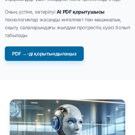
Оның үстіне, көтерілуі
AI PDF қорытушысы
технологиялар жасанды интеллект пен машиналық
оқыту салаларындағы жылдам прогрестің куәсі болып
табылады
PDF →-ді қорытындылаңыз