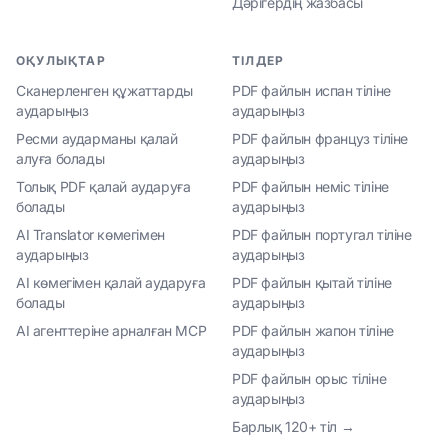
Дәрігердің жазбасы
ОҚУЛЫҚТАР
ТІЛДЕР
Сканерленген құжаттарды
PDF файлын испан тіліне
аударыңыз
аударыңыз
Ресми аударманы қалай
PDF файлын француз тіліне
алуға болады
аударыңыз
Толық PDF қалай аударуға
PDF файлын неміс тіліне
болады
аударыңыз
AI Translator көмегімен
PDF файлын португал тіліне
аударыңыз
аударыңыз
AI көмегімен қалай аударуға
PDF файлын қытай тіліне
болады
аударыңыз
AI агенттеріне арналған MCP
PDF файлын жапон тіліне
аударыңыз
PDF файлын орыс тіліне
аударыңыз
Барлық 120+ тіл →