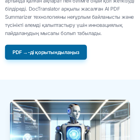
артында қалған ақпарат пен білімге оңай қол жеткізуді
білдіреді. DocTranslator арқылы жасалған AI PDF
Summarizer технологияны неғұрлым байланысты және
түсінікті әлемді қалыптастыру үшін инновациялық
пайдаланудың мысалы болып табылады.
PDF →-ді қорытындылаңыз