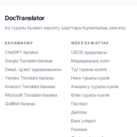
DocTranslator
Біз туралы
·
Қызмет көрсету шарттары
·
Құпиялылық саясаты
БАЛАМАЛАР
ЖЕКЕ ҚҰЖАТТАР
ChatGPT балама
USCIS аудармасы
Google Translate балама
Медициналық есеп
DeepL құжат аудармашысы
Туу туралы куәлік
Yandex Translate балама
Неке туралы куәлік
Amazon Translate балама
Ажырасу туралы куәлік
Microsoft Translate балама
Өлім туралы куәлік
QuillBot балама
Паспорт
Диплом
Банк үзіндісі
Резюме