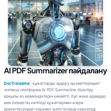
AI PDF Summarizer пайдалану
DocTranslator
, құжаттарды аудару қызметтеріндегі
жетекші платформа AI PDF Summarizer біріктіру
арқылы өз мүмкіндіктерін кеңейтті, бұл жеке адамдар
мен бизнестің көптілді құжаттармен өзара
әрекеттесуіндегі керемет жетістіктерді көрсетеді