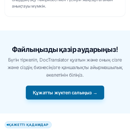
анықтауы мүмкін.
Файлыңызды қазір аударыңыз!
Бүгін тіркеліп, DocTranslator қуатын және оның сізге
және сіздің бизнесіңізге қаншалықты айырмашылық
әкелетінін біліңіз.
Құжатты жүктеп салыңыз →
ҚАЖЕТТІ ҚАДАМДАР