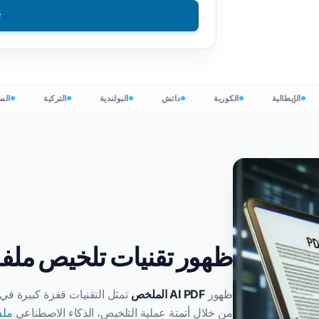
ت
 CSV
DOCX إلى TXT
فيتنامي
الفلبينية
من EPUB إلى PDF
إيطالي
الفنلندية
تلميع
البلغارية
ة
الإيطالية
الكورية
داتش
البولندية
التركية
 InDesign
الأوكرانية
المجرية
لاتيني
الزولو
E
التشيكية
اليوروبا
PowerPoint
إيرلندي
جميع اللغات ال120+ →
همونغ
ابدأ بحرية
ظهور تقنيات تلخيص ملفات PDF بالذكاء الاص
ا
ظهور
AI PDF الملخص
تمثل التقنيات قفزة كبيرة في ا
من خلال أتمتة عملية التلخيص، الذكاء الاصطناعي
ملف