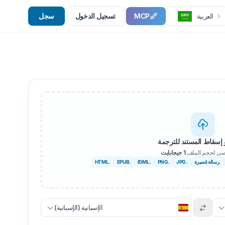
MCP
تسجيل الدخول
سجل
العربية
 إسقاط المستند للترجمة
قصى لحجم الملف
1 جيجابايت
.رسالة قصيرة
.JPG
.PNG
.IDML
.EPUB
.HTML
الإسبانية (الإسبانية)