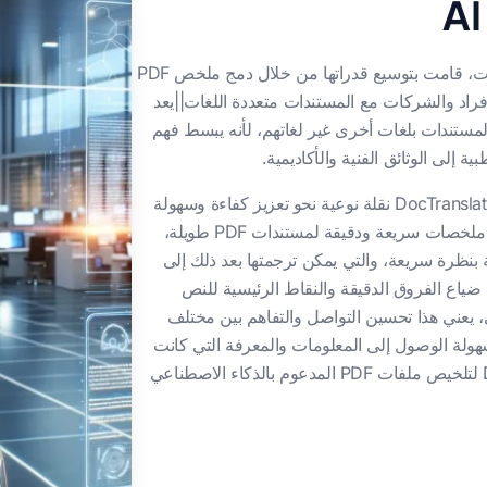
، وهي منصة رائدة في خدمات ترجمة المستندات، قامت بتوسيع قدراتها من خلال دمج ملخص PDF
أفراد والشركات مع المستندات متعددة اللغات||يعد
لمستندات بلغات أخرى غير لغاتهم، لأنه يبسط فهم
 إلى الوثائق الفنية والأكاديمية.
يمثل برنامج DocTranslator نقلة نوعية نحو تعزيز كفاءة وسهولة
الوصول في مجال ترجمة وتلخيص المستندات. فمن خلال توفير ملخصات سريعة ودقيقة لمستندات PDF طويلة،
 بنظرة سريعة، والتي يمكن ترجمتها بعد ذلك إلى
ضياع الفروق الدقيقة والنقاط الرئيسية للنص
، يعني هذا تحسين التواصل والتفاهم بين مختلف
 سهولة الوصول إلى المعلومات والمعرفة التي كانت
محصورة سابقًا خلف حواجز اللغة. يُجسد برنامج DocTranslator لتلخيص ملفات PDF المدعوم بالذكاء الاصطناعي