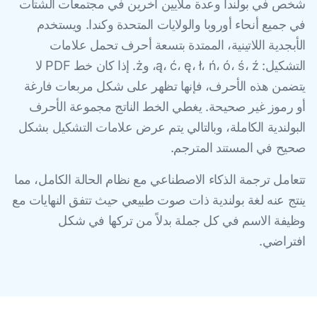
شخص في بولندا وعدة ملايين آخرين في مجتمعات الشتات
في جميع أنحاء أوروبا والولايات المتحدة وكندا. ويستخدم
الأبجدية اللاتينية، الممتدة بتسعة أحرف تحمل علامات
التشكيل: ą، ć، ę، ł، ń، ó، ś، ź، وż. إذا كان خط PDF لا
يتضمن هذه الأحرف، فإنها تظهر على شكل مربعات فارغة
أو رموز غير صحيحة. يغطي الخط الناتج مجموعة الأحرف
البولندية الكاملة، وبالتالي يتم عرض علامات التشكيل بشكل
صحيح في المستند المترجم.
تتعامل ترجمة الذكاء الاصطناعي مع نظام الحالة الكامل، مما
ينتج عنه لغة بولندية ذات صوت طبيعي حيث تتفق النهايات مع
وظيفة الاسم في كل جملة بدلاً من تركها في شكل
افتراضي.