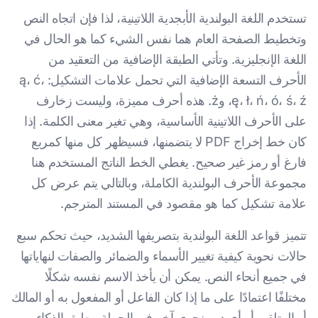
تستخدم اللغة البولندية الأبجدية اللاتينية، لذا فإن اتجاه النص
وتخطيط الصفحة العام هما نفس الشيء كما هو الحال في
اللغة الإنجليزية. وتأتي الطبقة الإضافية من التعقيد من
الأحرف التسعة الإضافية التي تحمل علامات التشكيل: ą، ć،
ę، ł، ń، ó، ś، ź، وż. هذه أحرف مميزة، وليست زخارف
على الأحرف اللاتينية الأساسية، وهي تغير معنى الكلمة. إذا
كان خط إخراج PDF لا يتضمنها، فسيظهر كل منها كمربع
فارغ أو رمز غير صحيح. يغطي الخط الناتج المستخدم هنا
مجموعة الأحرف البولندية الكاملة، وبالتالي يتم عرض كل
علامة تشكيل كما هو مقصود في المستند المترجم.
تتميز قواعد اللغة البولندية بتصريفها الشديد، حيث تحكم سبع
حالات نحوية كيفية تغيير الأسماء والضمائر والصفات لنهاياتها
في جميع أنحاء النص. يمكن أن يأخذ الاسم نفسه شكلًا
مختلفًا اعتمادًا على ما إذا كان الفاعل أو المفعول به أو المالك
أو المتلقي أو أي دور نحوي آخر في الجملة. يطبق الذكاء