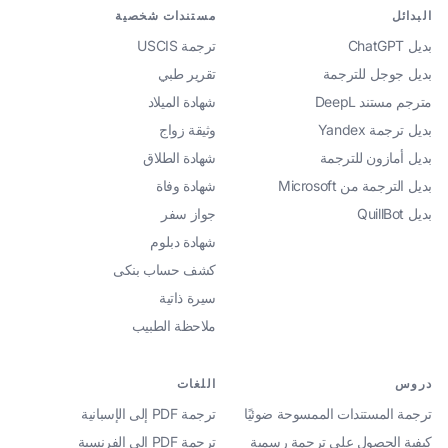
البدائل
مستندات شخصية
بديل ChatGPT
ترجمة USCIS
بديل جوجل للترجمة
تقرير طبي
مترجم مستند DeepL
شهادة الميلاد
بديل ترجمة Yandex
وثيقة زواج
بديل أمازون للترجمة
شهادة الطلاق
بديل الترجمة من Microsoft
شهادة وفاة
بديل QuillBot
جواز سفر
شهادة دبلوم
كشف حساب بنكى
سيرة ذاتية
ملاحظة الطبيب
دروس
اللغات
ترجمة المستندات الممسوحة ضوئيًا
ترجمة PDF إلى الإسبانية
كيفية الحصول على ترجمة رسمية
ترجمة PDF إلى الفرنسية