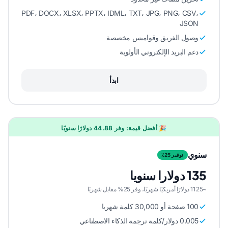
PDF، DOCX، XLSX، PPTX، IDML، TXT، JPG، PNG، CSV،
JSON
وصول الفريق وقواميس مخصصة
دعم البريد الإلكتروني الأولوية
ابدأ
🎉 أفضل قيمة: وفر 44.88 دولارًا سنويًا
سنوي
توفير 25٪
135 دولارا سنويا
~11.25 دولارًا أمريكيًا شهريًا، وفر 25% مقابل شهريًا
100 صفحة أو 30,000 كلمة شهريا
0.005 دولار/كلمة ترجمة الذكاء الاصطناعي