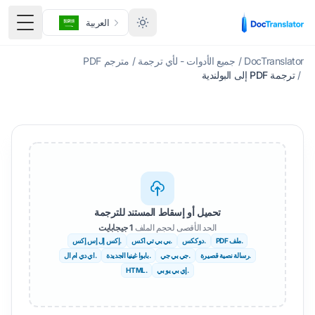
العربية
تبديل ا
DocTranslator
/
جميع الأدوات - لأي ترجمة
/
مترجم PDF
/
ترجمة PDF إلى البولندية
تحميل أو إسقاط المستند للترجمة
الحد الأقصى لحجم الملف
1 جيجابايت
.ملف PDF
.دوككس
.بي بي تي اكس
.إكس إل إس إكس
.رسالة نصية قصيرة
.جي بي جي
.بابوا غينيا الجديدة
.اي دي ام ال
.إي بي يو بي
.HTML