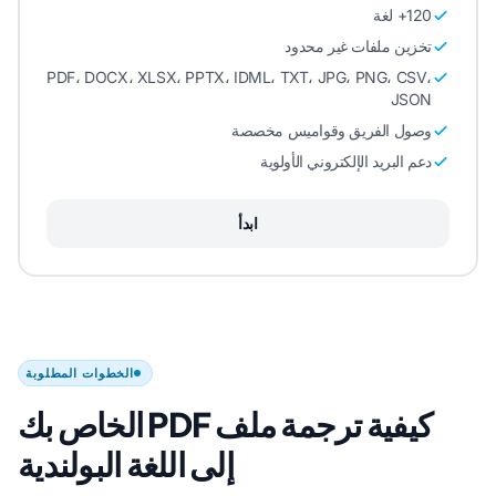
120+ لغة
تخزين ملفات غير محدود
PDF، DOCX، XLSX، PPTX، IDML، TXT، JPG، PNG، CSV،
JSON
وصول الفريق وقواميس مخصصة
دعم البريد الإلكتروني الأولوية
ابدأ
الخطوات المطلوبة
كيفية ترجمة ملف PDF الخاص بك
إلى اللغة البولندية