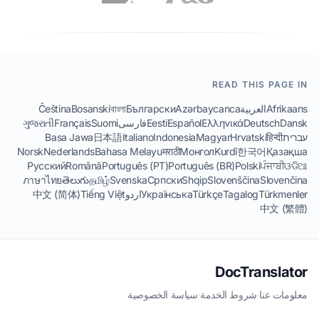
READ THIS PAGE IN
Afrikaans
العربية
Azərbaycanca
Български
বাংলা
Bosanski
Čeština
Dansk
Deutsch
Ελληνικά
Español
Eesti
فارسی
Suomi
Français
ગુજરાતી
עברית
हिन्दी
Hrvatski
Magyar
Indonesia
Italiano
日本語
Basa Jawa
Norsk
Nederlands
Bahasa Melayu
मराठी
Монгол
Kurdî
한국어
Қазақша
Русский
Română
Português (PT)
Português (BR)
Polski
ਪੰਜਾਬੀ
ଓଡିଆ
ภาษาไทย
తెలుగు
தமிழ்
Svenska
Српски
Shqip
Slovenščina
Slovenčina
Türkmenler
Tagalog
Türkçe
Українська
اردو
Tiếng Việt
中文 (简体)
中文 (繁體)
DocTranslator
معلومات عنا
·
شروط الخدمة
·
سياسة الخصوصية