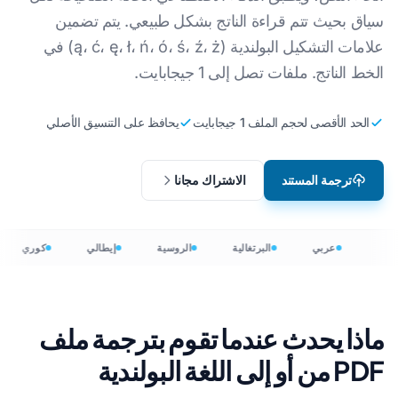
سياق بحيث تتم قراءة الناتج بشكل طبيعي. يتم تضمين
علامات التشكيل البولندية (ą، ć، ę، ł، ń، ó، ś، ź، ż) في
الخط الناتج. ملفات تصل إلى 1 جيجابايت.
الحد الأقصى لحجم الملف 1 جيجابايت
يحافظ على التنسيق الأصلي
ترجمة المستند
الاشتراك مجانا
عربي
البرتغالية
الروسية
إيطالي
كوري
ماذا يحدث عندما تقوم بترجمة ملف
PDF من أو إلى اللغة البولندية