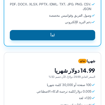
PDF، DOCX، XLSX، PPTX، IDML، TXT، JPG، PNG، CSV،
JSON
وصول الفريق وقواميس مخصصة
دعم البريد الإلكتروني
ابدأ
شهريا
شائع
14.99 دولار شهريا
السعر العادي 29.99 دولارًا، الآن خصم 50%
100 صفحة أو 30,000 كلمة شهريا
0.005 دولار/كلمة ترجمة الذكاء الاصطناعي
120+ لغة
تخزين ملفات غير محدود