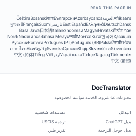
READ THIS PAGE IN
Afrikaans
العربية
Azərbaycanca
Български
বাংলা
Bosanski
Čeština
Dansk
Deutsch
Ελληνικά
Español
Eesti
فارسی
Suomi
Français
ગુજરાતી
עברית
हिन्दी
Hrvatski
Magyar
Indonesia
Italiano
日本語
Basa Jawa
Norsk
Nederlands
Bahasa Melayu
मराठी
Монгол
Kurdî
한국어
Қазақша
Русский
Română
Português (PT)
Português (BR)
Polski
ਪੰਜਾਬੀ
ଓଡିଆ
ภาษาไทย
తెలుగు
தமிழ்
Svenska
Српски
Shqip
Slovenščina
Slovenčina
Türkmenler
Tagalog
Türkçe
Українська
اردو
Tiếng Việt
中文 (简体)
中文 (繁體)
DocTranslator
معلومات عنا
·
شروط الخدمة
·
سياسة الخصوصية
البدائل
مستندات شخصية
بديل ChatGPT
ترجمة USCIS
بديل جوجل للترجمة
تقرير طبي