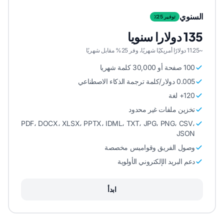
السنوي
توفير 25٪
135 دولارا سنويا
~11.25 دولارًا أمريكيًا شهريًا، وفر 25% مقابل شهريًا
100 صفحة أو 30,000 كلمة شهريا
0.005 دولار/كلمة ترجمة الذكاء الاصطناعي
120+ لغة
تخزين ملفات غير محدود
PDF، DOCX، XLSX، PPTX، IDML، TXT، JPG، PNG، CSV،
JSON
وصول الفريق وقواميس مخصصة
دعم البريد الإلكتروني الأولوية
ابدأ