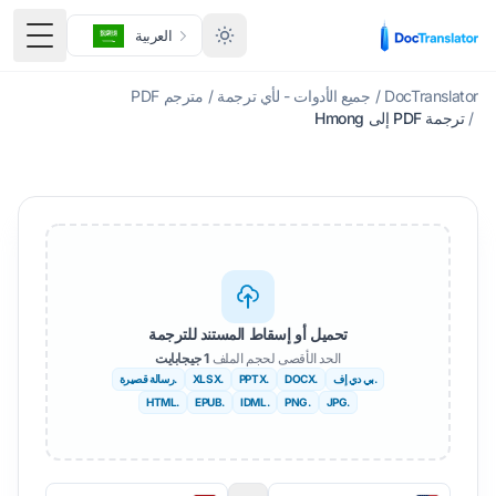
العربية
قائمة ا
DocTranslator
/
جميع الأدوات - لأي ترجمة
/
مترجم PDF
/
ترجمة PDF إلى Hmong
تحميل أو إسقاط المستند للترجمة
الحد الأقصى لحجم الملف
1 جيجابايت
.بي دي إف
.DOCX
.PPTX
.XLSX
.رسالة قصيرة
.HTML
.EPUB
.IDML
.PNG
.JPG