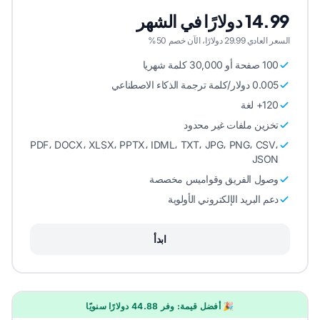
14.99 دولارًا في الشهر
السعر العادي 29.99 دولارًا، الآن خصم 50%
100 صفحة أو 30,000 كلمة شهريا
0.005 دولار/كلمة ترجمة الذكاء الاصطناعي
120+ لغة
تخزين ملفات غير محدود
PDF، DOCX، XLSX، PPTX، IDML، TXT، JPG، PNG، CSV،
JSON
وصول الفريق وقواميس مخصصة
دعم البريد الإلكتروني الأولوية
ابدأ
🎉 أفضل قيمة: وفر 44.88 دولارًا سنويًا