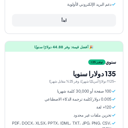
دعم البريد الإلكتروني الأولوية
ابدأ
🎉 أفضل قيمة: وفر 44.88 دولارًا سنويًا
سنوي
توفير 25٪
135 دولارا سنويا
~11.25 دولارًا أمريكيًا شهريًا، وفر 25% مقابل شهريًا
100 صفحة أو 30,000 كلمة شهريا
0.005 دولار/كلمة ترجمة الذكاء الاصطناعي
120+ لغة
تخزين ملفات غير محدود
PDF، DOCX، XLSX، PPTX، IDML، TXT، JPG، PNG، CSV،