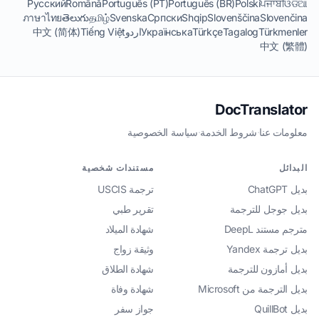
Русский
Română
Português (PT)
Português (BR)
Polski
ਪੰਜਾਬੀ
ଓଡିଆ
ภาษาไทย
తెలుగు
தமிழ்
Svenska
Српски
Shqip
Slovenščina
Slovenčina
Türkmenler
Tagalog
Türkçe
Українська
اردو
Tiếng Việt
中文 (简体)
中文 (繁體)
DocTranslator
معلومات عنا
·
شروط الخدمة
·
سياسة الخصوصية
البدائل
مستندات شخصية
بديل ChatGPT
ترجمة USCIS
بديل جوجل للترجمة
تقرير طبي
مترجم مستند DeepL
شهادة الميلاد
بديل ترجمة Yandex
وثيقة زواج
بديل أمازون للترجمة
شهادة الطلاق
بديل الترجمة من Microsoft
شهادة وفاة
بديل QuillBot
جواز سفر