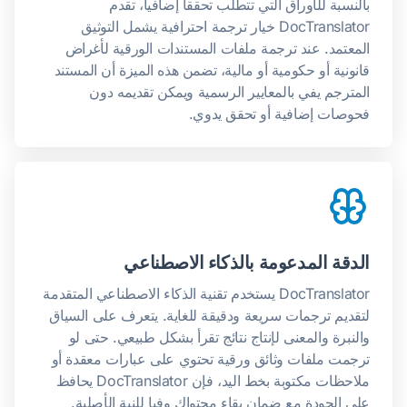
بالنسبة للأوراق التي تتطلب تحققا إضافيا، تقدم
DocTranslator خيار ترجمة احترافية يشمل التوثيق
المعتمد. عند ترجمة ملفات المستندات الورقية لأغراض
قانونية أو حكومية أو مالية، تضمن هذه الميزة أن المستند
المترجم يفي بالمعايير الرسمية ويمكن تقديمه دون
فحوصات إضافية أو تحقق يدوي.
الدقة المدعومة بالذكاء الاصطناعي
DocTranslator يستخدم تقنية الذكاء الاصطناعي المتقدمة
لتقديم ترجمات سريعة ودقيقة للغاية. يتعرف على السياق
والنبرة والمعنى لإنتاج نتائج تقرأ بشكل طبيعي. حتى لو
ترجمت ملفات وثائق ورقية تحتوي على عبارات معقدة أو
ملاحظات مكتوبة بخط اليد، فإن DocTranslator يحافظ
على الجودة مع ضمان بقاء محتواك وفيا للنية الأصلية.