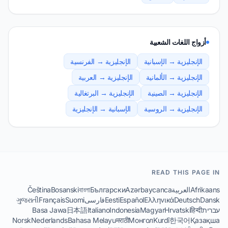
أزواج اللغات الشعبية
الإنجليزية → الإسبانية
الإنجليزية → الفرنسية
الإنجليزية → الألمانية
الإنجليزية → العربية
الإنجليزية → الصينية
الإنجليزية → البرتغالية
الإنجليزية → الروسية
الإسبانية → الإنجليزية
READ THIS PAGE IN
Afrikaans
العربية
Azərbaycanca
Български
বাংলা
Bosanski
Čeština
Dansk
Deutsch
Ελληνικά
Español
Eesti
فارسی
Suomi
Français
ગુજરાતી
עברית
हिन्दी
Hrvatski
Magyar
Indonesia
Italiano
日本語
Basa Jawa
Norsk
Nederlands
Bahasa Melayu
मराठी
Монгол
Kurdî
한국어
Қазақша