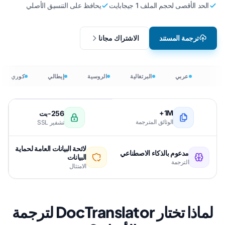
الحد الأقصى لحجم الملف 1 جيجابايت
يحافظ على التنسيق الأصلي
ترجمة المستند
الاشتراك مجانا
عربي
البرتغالية
الروسية
إيطالي
كوري
1M+
256-بت
الوثائق المترجمة
تشفير SSL
لائحة البيانات العامة لحماية
مدعوم بالذكاء الاصطناعي
البيانات
الترجمة
الامتثال
لماذا تختار DocTranslator لترجمة