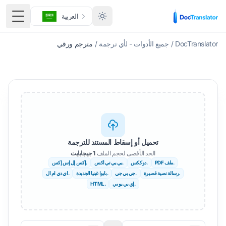
العربية
تبديل ا
DocTranslator
/
جميع الأدوات - لأي ترجمة
/
مترجم ورقي
تحميل أو إسقاط المستند للترجمة
الحد الأقصى لحجم الملف
1 جيجابايت
.ملف PDF
.دوككس
.بي بي تي اكس
.إكس إل إس إكس
.رسالة نصية قصيرة
.جي بي جي
.بابوا غينيا الجديدة
.اي دي ام ال
.إي بي يو بي
.HTML