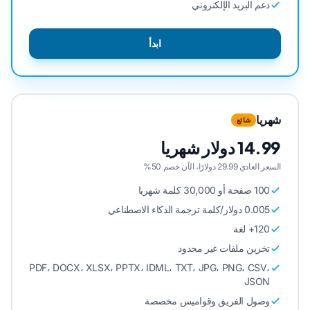
دعم البريد الإلكتروني
ابدأ
شهريا
شائع
14.99 دولار شهريا
السعر العادي 29.99 دولارًا، الآن خصم 50%
100 صفحة أو 30,000 كلمة شهريا
0.005 دولار/كلمة ترجمة الذكاء الاصطناعي
120+ لغة
تخزين ملفات غير محدود
PDF، DOCX، XLSX، PPTX، IDML، TXT، JPG، PNG، CSV،
JSON
وصول الفريق وقواميس مخصصة