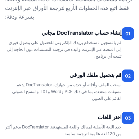
فقط اتبع هذه الخطوات الأربع لترجمة الأوراق عبر الإنترنت
بسرعة ودقة:
إنشاء حساب DocTranslator مجاني
01
قم بالتسجيل باستخدام بريدك الإلكتروني للحصول على وصول فوري
إلى المنصة عبر الإنترنت والبدء في ترجمة المستندات دون الحاجة إلى
تثبيت أي برنامج.
قم بتحميل ملفك الورقي
02
اسحب الملف وأفلِته أو حدده من جهازك. DocTranslator يدعم
تنسيقات متعددة، بما في ذلك PDF وWord وTXT والمسح الضوئي
القائم على الصور.
اختر اللغات
03
حدد اللغة الأصلية لمقالك واللغة المستهدفة. DocTranslator يدعم أكثر
من 120 لغة عالمية لترجمة سلسة.