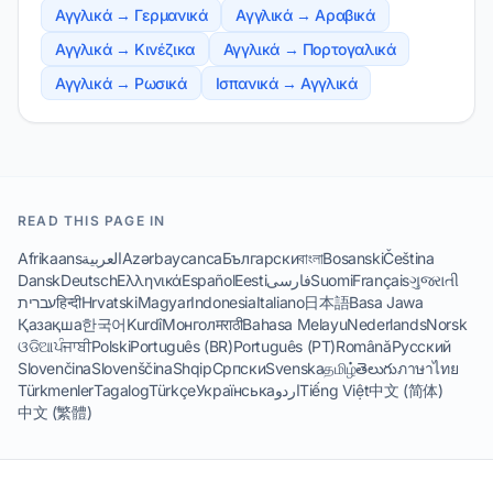
Αγγλικά → Γερμανικά
Αγγλικά → Αραβικά
Αγγλικά → Κινέζικα
Αγγλικά → Πορτογαλικά
Αγγλικά → Ρωσικά
Ισπανικά → Αγγλικά
READ THIS PAGE IN
Afrikaans
العربية
Azərbaycanca
Български
বাংলা
Bosanski
Čeština
Dansk
Deutsch
Ελληνικά
Español
Eesti
فارسی
Suomi
Français
ગુજરાતી
עברית
हिन्दी
Hrvatski
Magyar
Indonesia
Italiano
日本語
Basa Jawa
Қазақша
한국어
Kurdî
Монгол
मराठी
Bahasa Melayu
Nederlands
Norsk
ଓଡିଆ
ਪੰਜਾਬੀ
Polski
Português (BR)
Português (PT)
Română
Русский
Slovenčina
Slovenščina
Shqip
Српски
Svenska
தமிழ்
తెలుగు
ภาษาไทย
Türkmenler
Tagalog
Türkçe
Українська
اردو
Tiếng Việt
中文 (简体)
中文 (繁體)