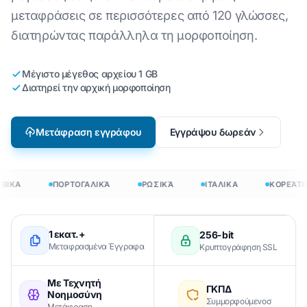
μεταφράσεις σε περισσότερες από 120 γλώσσες,
διατηρώντας παράλληλα τη μορφοποίηση.
Μέγιστο μέγεθος αρχείου 1 GB
Διατηρεί την αρχική μορφοποίηση
Μετάφραση εγγράφου
Εγγράψου δωρεάν
ΒΙΚΑ
ΠΟΡΤΟΓΑΛΙΚΆ
ΡΩΣΙΚΆ
ΙΤΑΛΙΚΑ
ΚΟΡΕΆΤΙ
1 εκατ.+
256-bit
Μεταφρασμένα Έγγραφα
Κρυπτογράφηση SSL
Με Τεχνητή
ΓΚΠΔ
Νοημοσύνη
Συμμορφούμενοσ
Μετάφραση