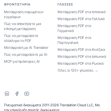
ΦΡΟΝΤΙΣΤΉΡΙΑ
ΓΛΏΣΣΕΣ
Μετάφραση σαρωμένων
Μετάφραση PDF στα Ισπανικά
εγγράφων
Μετάφραση PDF στα Γαλλικά
Πώς να αποκτήσετε μια
Μετάφραση PDF στα
επίσημη μετάφραση
Γερμανικά
Πώς να μεταφράσετε
Μετάφραση PDF στα
ολόκληρο το PDF
Πορτογαλικά
Μετάφραση με AI Translator
Μετάφραση PDF στα Κινέζικα
Πώς να μεταφράσετε με AI
Μετάφραση PDF στα Ιαπωνικά
MCP για πράκτορες AI
Μετάφραση PDF στα Ρωσικά
Όλες οι 120+ γλώσσες →
Πνευματικά δικαιώματα 2011-2026 Translation Cloud LLC, Με
την επιφύλαξη παντός δικαιώματος.