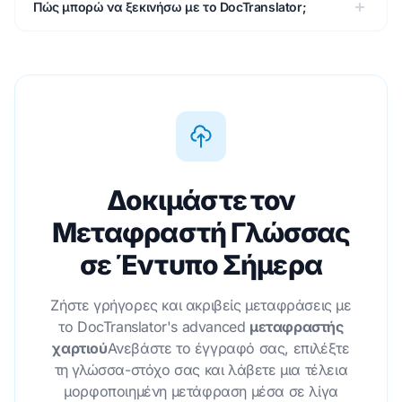
Πώς μπορώ να ξεκινήσω με το DocTranslator;
Δοκιμάστε τον
Μεταφραστή Γλώσσας
σε Έντυπο Σήμερα
Ζήστε γρήγορες και ακριβείς μεταφράσεις με
το DocTranslator's advanced
μεταφραστής
χαρτιού
Ανεβάστε το έγγραφό σας, επιλέξτε
τη γλώσσα-στόχο σας και λάβετε μια τέλεια
μορφοποιημένη μετάφραση μέσα σε λίγα