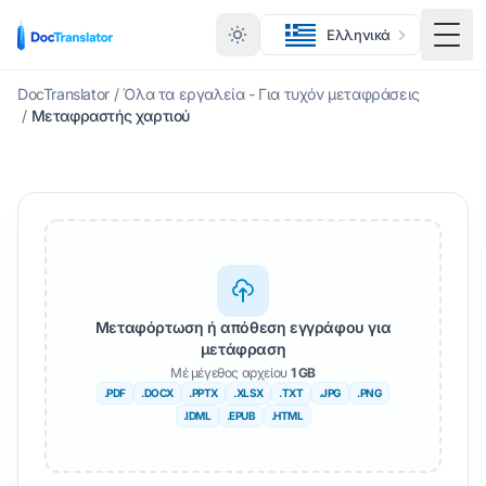
Ελληνικά
Εναλ
DocTranslator
/
Όλα τα εργαλεία - Για τυχόν μεταφράσεις
/
Μεταφραστής χαρτιού
Μεταφόρτωση ή απόθεση εγγράφου για
μετάφραση
Μέ μέγεθος αρχείου
1 GB
.PDF
.DOCX
.PPTX
.XLSX
.TXT
.JPG
.PNG
.IDML
.EPUB
.HTML