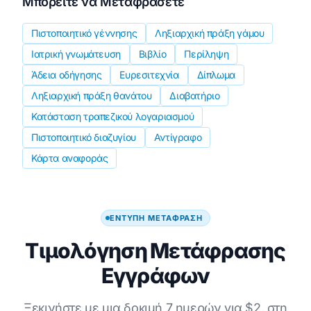
Μπορείτε να Μεταφράσετε
Πιστοποιητικό γέννησης
Ληξιαρχική πράξη γάμου
Ιατρική γνωμάτευση
Βιβλίο
Περίληψη
Άδεια οδήγησης
Ευρεσιτεχνία
Δίπλωμα
Ληξιαρχική πράξη θανάτου
Διαβατήριο
Κατάσταση τραπεζικού λογαριασμού
Πιστοποιητικό διαζυγίου
Αντίγραφο
Κάρτα αναφοράς
ΈΝΤΥΠΗ ΜΕΤΆΦΡΑΣΗ
Τιμολόγηση Μετάφρασης
Εγγράφων
Ξεκινήστε με μια δοκιμή 7 ημερών για $2, στη