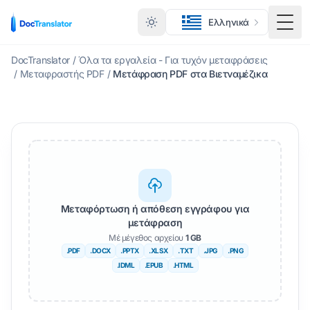
Ελληνικά
Εναλ
DocTranslator
/
Όλα τα εργαλεία - Για τυχόν μεταφράσεις
/
Μεταφραστής PDF
/
Μετάφραση PDF στα Βιετναμέζικα
Μεταφόρτωση ή απόθεση εγγράφου για
μετάφραση
Μέ μέγεθος αρχείου
1 GB
.PDF
.DOCX
.PPTX
.XLSX
.TXT
.JPG
.PNG
.IDML
.EPUB
.HTML