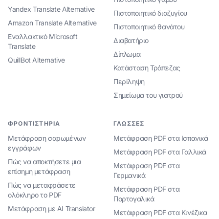
Yandex Translate Alternative
Πιστοποιητικό διαζυγίου
Amazon Translate Alternative
Πιστοποιητικό θανάτου
Εναλλακτικό Microsoft
Διαβατήριο
Translate
Δίπλωμα
QuillBot Alternative
Κατάσταση Τράπεζας
Περίληψη
Σημείωμα του γιατρού
ΦΡΟΝΤΙΣΤΉΡΙΑ
ΓΛΏΣΣΕΣ
Μετάφραση σαρωμένων
Μετάφραση PDF στα Ισπανικά
εγγράφων
Μετάφραση PDF στα Γαλλικά
Πώς να αποκτήσετε μια
Μετάφραση PDF στα
επίσημη μετάφραση
Γερμανικά
Πώς να μεταφράσετε
Μετάφραση PDF στα
ολόκληρο το PDF
Πορτογαλικά
Μετάφραση με AI Translator
Μετάφραση PDF στα Κινέζικα