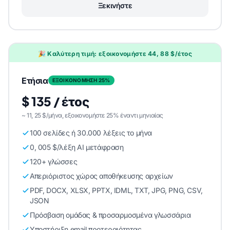
Ξεκινήστε
🎉 Καλύτερη τιμή: εξοικονομήστε 44, 88 $/έτος
Ετήσια
ΕΞΟΙΚΟΝΟΜΗΣΗ 25%
$ 135 / έτος
~ 11, 25 $/μήνα, εξοικονομήστε 25% έναντι μηνιαίας
100 σελίδες ή 30.000 λέξεις το μήνα
0, 005 $/λέξη AI μετάφραση
120+ γλώσσες
Απεριόριστος χώρος αποθήκευσης αρχείων
PDF, DOCX, XLSX, PPTX, IDML, TXT, JPG, PNG, CSV,
JSON
Πρόσβαση ομάδας & προσαρμοσμένα γλωσσάρια
Υποστήριξη email προτεραιότητας