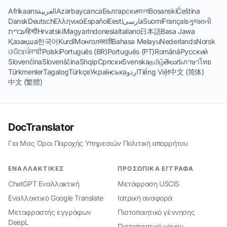
Afrikaans
العربية
Azərbaycanca
Български
বাংলা
Bosanski
Čeština
Dansk
Deutsch
Ελληνικά
Español
Eesti
فارسی
Suomi
Français
ગુજરાતી
עברית
हिन्दी
Hrvatski
Magyar
Indonesia
Italiano
日本語
Basa Jawa
Қазақша
한국어
Kurdî
Монгол
मराठी
Bahasa Melayu
Nederlands
Norsk
ଓଡିଆ
ਪੰਜਾਬੀ
Polski
Português (BR)
Português (PT)
Română
Русский
Slovenčina
Slovenščina
Shqip
Српски
Svenska
தமிழ்
తెలుగు
ภาษาไทย
Türkmenler
Tagalog
Türkçe
Українська
اردو
Tiếng Việt
中文 (简体)
中文 (繁體)
DocTranslator
Για Μας
·
Όροι Παροχής Υπηρεσιών
·
Πολιτική απορρήτου
ΕΝΑΛΛΑΚΤΙΚΈΣ
ΠΡΟΣΩΠΙΚΆ ΈΓΓΡΑΦΑ
ChatGPT Εναλλακτική
Μετάφραση USCIS
Εναλλακτικό Google Translate
Ιατρική αναφορά
Μεταφραστής εγγράφων
Πιστοποιητικό γέννησης
DeepL
Πιστοποιητικό γάμου