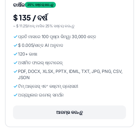
ବାର୍ଷିକ
25% ସଞ୍ଚୟ କରନ୍ତୁ
$ 135 / ବର୍ଷ
~ $ 11.25/ମାସ, ମାସିକ 25% ସଞ୍ଚୟ କରନ୍ତୁ
ପ୍ରତି ମାସରେ 100 ପୃଷ୍ଠା କିମ୍ୱା 30,000 ଶବ୍ଦ
$ 0.005/ଶବ୍ଦ AI ଅନୁବାଦ
120+ ଭାଷା
ଅସୀମିତ ଫାଇଲ୍ ଷ୍ଟୋରେଜ୍
PDF, DOCX, XLSX, PPTX, IDML, TXT, JPG, PNG, CSV,
JSON
ଟିମ୍ ଆକ୍ସେସ୍ ଏବଂ କଷ୍ଟମ୍ ଗ୍ଲୋସରୀ
ଅଗ୍ରାଧିକାର ଇମେଲ୍ ସମର୍ଥନ
ଆରମ୍ଭ କରନ୍ତୁ