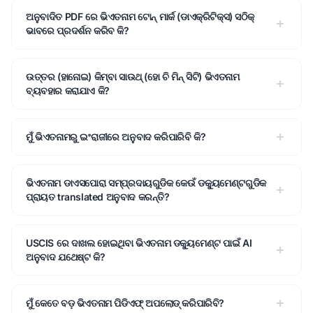
ଅନୁବାଦିତ PDF ରେ ଭିଏତନାମ ଟୋନ୍ ମାର୍କ (ଡାଏକ୍ରିଟିକ୍ସ) ସଠିକ୍
ଭାବରେ ପ୍ରଦର୍ଶନ କରିବ କି?
ଉତ୍ତର (ହାନୋଇ) କିମ୍ବା ସାଉଥ୍ (ହୋ ଚି ମିନ୍ ସିଟି) ଭିଏତନାମ
ବ୍ୟବହାର କରାଯାଏ କି?
ମୁଁ ଭିଏତନାମରୁ ଇଂରାଜୀରେ ଅନୁବାଦ କରିପାରିବି କି?
ଭିଏତନାମ ଡାଏସପୋରା ସମ୍ପ୍ରଦାୟଗୁଡିକ କେଉଁ ଡକ୍ୟୁମେଣ୍ଟଗୁଡିକ
ପ୍ରାୟତ translated ଅନୁବାଦ କରନ୍ତି?
USCIS ରେ ଦାଖଲ ହୋଇଥିବା ଭିଏତନାମ ଡକ୍ୟୁମେଣ୍ଟ ପାଇଁ AI
ଅନୁବାଦ ଯଥେଷ୍ଟ କି?
ମୁଁ କେତେ ବଡ଼ ଭିଏତନାମ ପିଡିଏଫ୍ ଅପଲୋଡ୍ କରିପାରିବି?