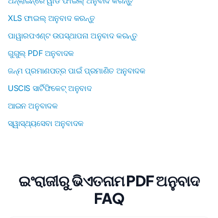
ଅନ୍ଲାଇନ୍ରେ ୱାର୍ଡ ଫାଇଲ୍ ଅନୁବାଦ କରନ୍ତୁ
XLS ଫାଇଲ୍ ଅନୁବାଦ କରନ୍ତୁ
ପାୱାରପଏଣ୍ଟ ଉପସ୍ଥାପନା ଅନୁବାଦ କରନ୍ତୁ
ଗୁଗୁଲ୍ PDF ଅନୁବାଦକ
ଜନ୍ମ ପ୍ରମାଣପତ୍ର ପାଇଁ ପ୍ରମାଣିତ ଅନୁବାଦକ
USCIS ସାର୍ଟିଫିକେଟ୍ ଅନୁବାଦ
ଆଇନ ଅନୁବାଦକ
ସ୍ୱାସ୍ଥ୍ୟସେବା ଅନୁବାଦକ
ଇଂରାଜୀରୁ ଭିଏତନାମ PDF ଅନୁବାଦ
FAQ