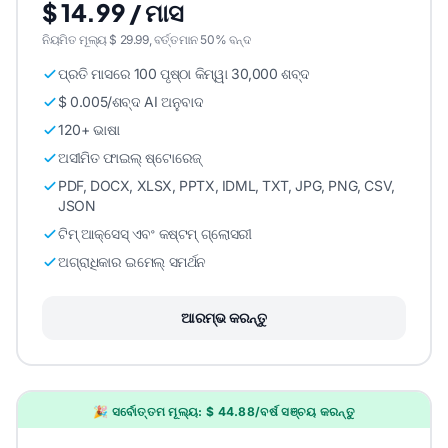
$ 14.99 / ମାସ
ନିୟମିତ ମୂଲ୍ୟ $ 29.99, ବର୍ତ୍ତମାନ 50% ବନ୍ଦ
ପ୍ରତି ମାସରେ 100 ପୃଷ୍ଠା କିମ୍ୱା 30,000 ଶବ୍ଦ
$ 0.005/ଶବ୍ଦ AI ଅନୁବାଦ
120+ ଭାଷା
ଅସୀମିତ ଫାଇଲ୍ ଷ୍ଟୋରେଜ୍
PDF, DOCX, XLSX, PPTX, IDML, TXT, JPG, PNG, CSV,
JSON
ଟିମ୍ ଆକ୍ସେସ୍ ଏବଂ କଷ୍ଟମ୍ ଗ୍ଲୋସରୀ
ଅଗ୍ରାଧିକାର ଇମେଲ୍ ସମର୍ଥନ
ଆରମ୍ଭ କରନ୍ତୁ
🎉 ସର୍ବୋତ୍ତମ ମୂଲ୍ୟ: $ 44.88/ବର୍ଷ ସଞ୍ଚୟ କରନ୍ତୁ