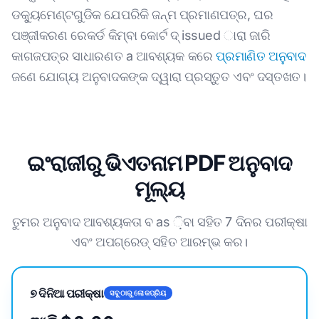
ଡକ୍ୟୁମେଣ୍ଟଗୁଡିକ ଯେପରିକି ଜନ୍ମ ପ୍ରମାଣପତ୍ର, ଘର
ପଞ୍ଜୀକରଣ ରେକର୍ଡ କିମ୍ବା କୋର୍ଟ ଦ୍ issued ାରା ଜାରି
କାଗଜପତ୍ର ସାଧାରଣତ a ଆବଶ୍ୟକ କରେ
ପ୍ରମାଣିତ ଅନୁବାଦ
ଜଣେ ଯୋଗ୍ୟ ଅନୁବାଦକଙ୍କ ଦ୍ୱାରା ପ୍ରସ୍ତୁତ ଏବଂ ଦସ୍ତଖତ।
ଇଂରାଜୀରୁ ଭିଏତନାମ PDF ଅନୁବାଦ
ମୂଲ୍ୟ
ତୁମର ଅନୁବାଦ ଆବଶ୍ୟକତା ବ as ଼ିବା ସହିତ 7 ଦିନର ପରୀକ୍ଷା
ଏବଂ ଅପଗ୍ରେଡ୍ ସହିତ ଆରମ୍ଭ କର।
୭ ଦିନିଆ ପରୀକ୍ଷା
ସବୁଠାରୁ ଲୋକପ୍ରିୟ