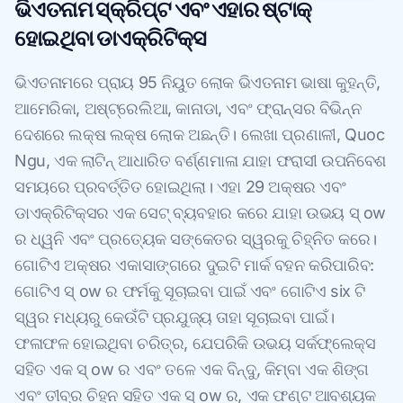
ଭିଏତନାମ ସ୍କ୍ରିପ୍ଟ ଏବଂ ଏହାର ଷ୍ଟାକ୍
ହୋଇଥିବା ଡାଏକ୍ରିଟିକ୍ସ
ଭିଏତନାମରେ ପ୍ରାୟ 95 ନିୟୁତ ଲୋକ ଭିଏତନାମ ଭାଷା କୁହନ୍ତି,
ଆମେରିକା, ଅଷ୍ଟ୍ରେଲିଆ, କାନାଡା, ଏବଂ ଫ୍ରାନ୍ସର ବିଭିନ୍ନ
ଦେଶରେ ଲକ୍ଷ ଲକ୍ଷ ଲୋକ ଅଛନ୍ତି। ଲେଖା ପ୍ରଣାଳୀ, Quoc
Ngu, ଏକ ଲାଟିନ୍ ଆଧାରିତ ବର୍ଣ୍ଣମାଳା ଯାହା ଫରାସୀ ଉପନିବେଶ
ସମୟରେ ପ୍ରବର୍ତ୍ତିତ ହୋଇଥିଲା। ଏହା 29 ଅକ୍ଷର ଏବଂ
ଡାଏକ୍ରିଟିକ୍ସର ଏକ ସେଟ୍ ବ୍ୟବହାର କରେ ଯାହା ଉଭୟ ସ୍ ow
ର ଧ୍ୱନି ଏବଂ ପ୍ରତ୍ୟେକ ସଙ୍କେତର ସ୍ୱରକୁ ଚିହ୍ନିତ କରେ।
ଗୋଟିଏ ଅକ୍ଷର ଏକାସାଙ୍ଗରେ ଦୁଇଟି ମାର୍କ ବହନ କରିପାରିବ:
ଗୋଟିଏ ସ୍ ow ର ଫର୍ମକୁ ସୂଚାଇବା ପାଇଁ ଏବଂ ଗୋଟିଏ six ଟି
ସ୍ୱର ମଧ୍ୟରୁ କେଉଁଟି ପ୍ରଯୁଜ୍ୟ ତାହା ସୂଚାଇବା ପାଇଁ।
ଫଳାଫଳ ହୋଇଥିବା ଚରିତ୍ର, ଯେପରିକି ଉଭୟ ସର୍କଫ୍ଲେକ୍ସ
ସହିତ ଏକ ସ୍ ow ର ଏବଂ ତଳେ ଏକ ବିନ୍ଦୁ, କିମ୍ବା ଏକ ଶିଙ୍ଗ
ଏବଂ ତୀବ୍ର ଚିହ୍ନ ସହିତ ଏକ ସ୍ ow ର, ଏକ ଫଣ୍ଟ ଆବଶ୍ୟକ