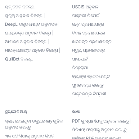
ଚାଟ୍ ଜିପିଟି ବିକଳ୍ପ |
USCIS ଅନୁବାଦ
ଗୁଗୁଲ୍ ଅନୁବାଦ ବିକଳ୍ପ |
ଡାକ୍ତରୀ ରିପୋର୍ଟ
DeepL ଡକ୍ୟୁମେଣ୍ଟ୍ ଅନୁବାଦକ |
ଜନ୍ମ ପ୍ରମାଣପତ୍ର
ୟାଣ୍ଡେକ୍ସ ଅନୁବାଦ ବିକଳ୍ପ |
ବିବାହ ପ୍ରମାଣପତ୍ର
ଆମାଜନ ଅନୁବାଦ ବିକଳ୍ପ |
ଛାଡପତ୍ର ପ୍ରମାଣପତ୍ର
ମାଇକ୍ରୋସଫ୍ଟ ଅନୁବାଦ ବିକଳ୍ପ |
ମୃତ୍ୟୁ ପ୍ରମାଣପତ୍ର
QuillBot ବିକଳ୍ପ
ପାସପୋର୍ଟ
ଡିପ୍ଲୋମା
ବ୍ୟାଙ୍କ ଷ୍ଟେଟମେଣ୍ଟ
ପୁନରାରମ୍ଭ କରନ୍ତୁ
ଡାକ୍ତରଙ୍କ ଟିପ୍ପଣୀ
ଟ୍ୟୁଟୋରିଆଲ୍
ଭାଷା
ସ୍କାନ୍ ହୋଇଥିବା ଡକ୍ୟୁମେଣ୍ଟଗୁଡିକ
PDF କୁ ସ୍ପାନୀୟକୁ ଅନୁବାଦ କରନ୍ତୁ |
ଅନୁବାଦ କରନ୍ତୁ
ପିଡିଏଫ୍ ଫରାସୀକୁ ଅନୁବାଦ କରନ୍ତୁ
ଏକ ଅଫିସିଆଲ୍ ଅନୁବାଦ କିପରି
ଜର୍ମାନକୁ PDF ଅନୁବାଦ କରନ୍ତୁ