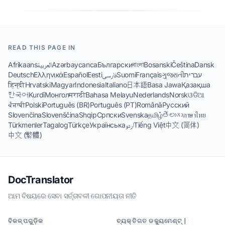
READ THIS PAGE IN
Afrikaans
العربية
Azərbaycanca
Български
বাংলা
Bosanski
Čeština
Dansk
Deutsch
Ελληνικά
Español
Eesti
فارسی
Suomi
Français
ગુજરાતી
עברית
हिन्दी
Hrvatski
Magyar
Indonesia
Italiano
日本語
Basa Jawa
Қазақша
한국어
Kurdî
Монгол
मराठी
Bahasa Melayu
Nederlands
Norsk
ଓଡିଆ
ਪੰਜਾਬੀ
Polski
Português (BR)
Português (PT)
Română
Русский
Slovenčina
Slovenščina
Shqip
Српски
Svenska
தமிழ்
తెలుగు
ภาษาไทย
Türkmenler
Tagalog
Türkçe
Українська
اردو
Tiếng Việt
中文 (简体)
中文 (繁體)
DocTranslator
ଆମ ବିଷୟରେ
·
ସେବା ସର୍ତ୍ତାବଳୀ
·
ଗୋପନୀୟତା ନୀତି
ବିକଳ୍ପଗୁଡ଼ିକ
ବ୍ୟକ୍ତିଗତ ଡକ୍ୟୁମେଣ୍ଟ୍ |