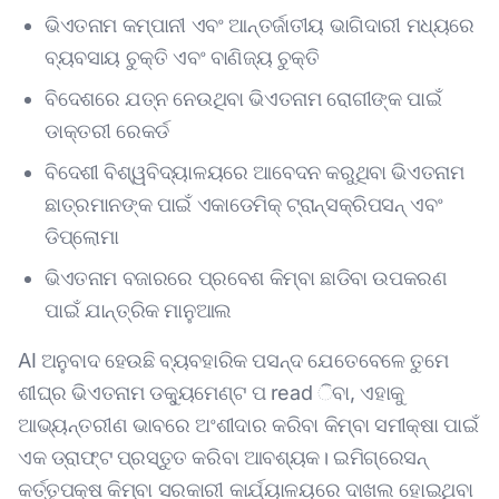
ଭିଏତନାମ କମ୍ପାନୀ ଏବଂ ଆନ୍ତର୍ଜାତୀୟ ଭାଗିଦାରୀ ମଧ୍ୟରେ
ବ୍ୟବସାୟ ଚୁକ୍ତି ଏବଂ ବାଣିଜ୍ୟ ଚୁକ୍ତି
ବିଦେଶରେ ଯତ୍ନ ନେଉଥିବା ଭିଏତନାମ ରୋଗୀଙ୍କ ପାଇଁ
ଡାକ୍ତରୀ ରେକର୍ଡ
ବିଦେଶୀ ବିଶ୍ୱବିଦ୍ୟାଳୟରେ ଆବେଦନ କରୁଥିବା ଭିଏତନାମ
ଛାତ୍ରମାନଙ୍କ ପାଇଁ ଏକାଡେମିକ୍ ଟ୍ରାନ୍ସକ୍ରିପସନ୍ ଏବଂ
ଡିପ୍ଲୋମା
ଭିଏତନାମ ବଜାରରେ ପ୍ରବେଶ କିମ୍ବା ଛାଡିବା ଉପକରଣ
ପାଇଁ ଯାନ୍ତ୍ରିକ ମାନୁଆଲ
AI ଅନୁବାଦ ହେଉଛି ବ୍ୟବହାରିକ ପସନ୍ଦ ଯେତେବେଳେ ତୁମେ
ଶୀଘ୍ର ଭିଏତନାମ ଡକ୍ୟୁମେଣ୍ଟ ପ read ିବା, ଏହାକୁ
ଆଭ୍ୟନ୍ତରୀଣ ଭାବରେ ଅଂଶୀଦାର କରିବା କିମ୍ବା ସମୀକ୍ଷା ପାଇଁ
ଏକ ଡ୍ରାଫ୍ଟ ପ୍ରସ୍ତୁତ କରିବା ଆବଶ୍ୟକ। ଇମିଗ୍ରେସନ୍
କର୍ତ୍ତୃପକ୍ଷ କିମ୍ବା ସରକାରୀ କାର୍ଯ୍ୟାଳୟରେ ଦାଖଲ ହୋଇଥିବା