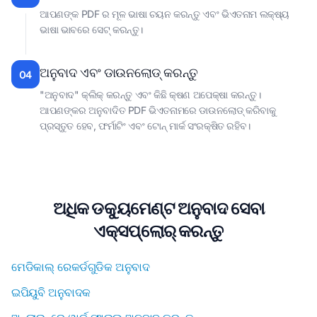
ଆପଣଙ୍କ PDF ର ମୂଳ ଭାଷା ଚୟନ କରନ୍ତୁ ଏବଂ ଭିଏତନାମ ଲକ୍ଷ୍ୟ
ଭାଷା ଭାବରେ ସେଟ୍ କରନ୍ତୁ।
ଅନୁବାଦ ଏବଂ ଡାଉନଲୋଡ୍ କରନ୍ତୁ
04
"ଅନୁବାଦ" କ୍ଲିକ୍ କରନ୍ତୁ ଏବଂ କିଛି କ୍ଷଣ ଅପେକ୍ଷା କରନ୍ତୁ।
ଆପଣଙ୍କର ଅନୁବାଦିତ PDF ଭିଏତନାମରେ ଡାଉନଲୋଡ୍ କରିବାକୁ
ପ୍ରସ୍ତୁତ ହେବ, ଫର୍ମାଟିଂ ଏବଂ ଟୋନ୍ ମାର୍କ ସଂରକ୍ଷିତ ରହିବ।
ଅଧିକ ଡକ୍ୟୁମେଣ୍ଟ ଅନୁବାଦ ସେବା
ଏକ୍ସପ୍ଲୋର୍ କରନ୍ତୁ
ମେଡିକାଲ୍ ରେକର୍ଡଗୁଡିକ ଅନୁବାଦ
ଇପିୟୁବି ଅନୁବାଦକ