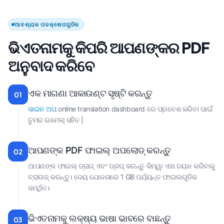
ଆବଶ୍ୟକ ପଦକ୍ଷେପଗୁଡିକ
ଭିଏତନାମକୁ କିପରି ଆପଣଙ୍କର PDF
ଅନୁବାଦ କରିବେ
ଏକ ମାଗଣା ଆକାଉଣ୍ଟ ସୃଷ୍ଟି କରନ୍ତୁ
01
ସାଇନ ଅପ
online translation dashboard ରେ ପ୍ରବେଶ କରିବା ପାଇଁ
ତୁମର ଇମେଲ୍ ସହିତ |
ଆପଣଙ୍କ PDF ଫାଇଲ୍ ଅପଲୋଡ୍ କରନ୍ତୁ
02
ଆପଣଙ୍କ ଫାଇଲ୍ ଡ୍ରାଗ୍ ଏବଂ ଡ୍ରପ୍ କରନ୍ତୁ କିମ୍ୱା ଏହା ଚୟନ କରିବାକୁ
ବ୍ରାଉଜ୍ କରନ୍ତୁ। ଦେୟ ଯୋଜନାରେ 1 GB ପର୍ଯ୍ୟନ୍ତ ଫାଇଲଗୁଡିକ
ସମର୍ଥିତ।
ଭିଏତନାମକୁ ଲକ୍ଷ୍ୟ ଭାଷା ଭାବରେ ବାଛନ୍ତୁ
03