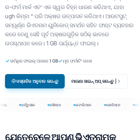
ର-ଫର୍ମ ମାର୍କ ଏବଂ ଏକ ସ୍ୱର ଚିହ୍ନ ଧାରଣ କରିଥାଏ, ଯାହା
ugh କିମ୍ବା ^ ପରି ଅକ୍ଷର ଉତ୍ପାଦନ କରିଥାଏ। ଆଉଟପୁଟ୍
ସମ୍ପୂର୍ଣ୍ଣ ଭିଏତନାମ ୟୁନିକୋଡ୍ ସମର୍ଥନ ସହିତ ଫଣ୍ଟ ବ୍ୟବହାର
କରେ ତେଣୁ ସେହି ପୂର୍ବ ଅକ୍ଷରଗୁଡ଼ିକ ସଠିକ୍ ଭାବରେ
ଉପସ୍ଥାପନ କରେ। 1 GB ପର୍ଯ୍ୟନ୍ତ ଫାଇଲ୍।
ସର୍ବାଧିକ ଫାଇଲ୍ ଆକାର 1 GB
ମୂଳ ଫର୍ମାଟିଂ ରଖେ
ଦସ୍ତାବିଜ ଅନୁବାଦ କରନ୍ତୁ
ମାଗଣା ସାଇନ୍ ଅପ୍ କରନ୍ତୁ |
ୀୟ
ପର୍ତ୍ତୁଗୀଜ
ରଷିଆନ
ଇଟାଲିଆନ
କୋରିଆନ
ଡଚ୍‌
ଯେତେବେଳେ ଆପଣ ଭିଏତନାମକୁ