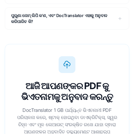
ପୁରୁଣା ନୋମ୍ ଲିପି କ’ଣ, ଏବଂ DocTranslator ଏହାକୁ ଅନୁବାଦ
କରିପାରିବ କି?
ଆଜି ଆପଣଙ୍କର PDF କୁ
ଭିଏତନାମକୁ ଅନୁବାଦ କରନ୍ତୁ
DocTranslator 1 GB ପର୍ଯ୍ୟନ୍ତ ଭିଏତନାମୀ PDF
ପରିଚାଳନା କରେ, ଷ୍ଟାକ୍ ହୋଇଥିବା ଡାଏକ୍ରିଟିକ୍ସ, ସ୍ୱର
ଚିହ୍ନ ଏବଂ ମୂଳ ଲେଆଉଟ୍ ସଂରକ୍ଷିତ ରଖେ ଯାହା ଦ୍ଵାରା
ଆପଣଙ୍କର ଅନୁବାଦିତ ଡକ୍ୟୁମେଣ୍ଟ ଆଶାନୁରୂପ