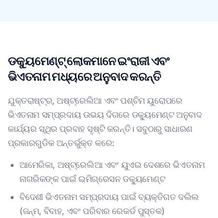
ଡକ୍ୟୁମେଣ୍ଟ୍ ଲୋକମାନେ ଇଂରାଜୀ ଏବଂ
ଭିଏତନାମ ମଧ୍ୟରେ ଅନୁବାଦ କରନ୍ତି
ଯୁକ୍ତରାଷ୍ଟ୍ର, ଅଷ୍ଟ୍ରେଲିଆ ଏବଂ ପଶ୍ଚିମ ୟୁରୋପରେ
ଭିଏତନାମ ସମ୍ପ୍ରଦାୟ ଉଭୟ ଦିଗରେ ଡକ୍ୟୁମେଣ୍ଟ ଅନୁବାଦ
କାର୍ଯ୍ୟର ସ୍ଥିର ପ୍ରବାହ ସୃଷ୍ଟି କରନ୍ତି। ସବୁଠାରୁ ସାଧାରଣ
ପ୍ରକାରଗୁଡିକ ଅନ୍ତର୍ଭୁକ୍ତ କରେ:
ଆମେରିକା, ଅଷ୍ଟ୍ରେଲିଆ ଏବଂ ୟୁଏଇ ଦେଶରେ ଭିଏତନାମ
ନାଗରିକଙ୍କ ପାଇଁ ଇମିଗ୍ରେସନ ଡକ୍ୟୁମେଣ୍ଟ
ବିଦେଶୀ ଭିଏତନାମ ସମ୍ପ୍ରଦାୟ ପାଇଁ ବ୍ୟକ୍ତିଗତ ଦଲିଲ
(ଜନ୍ମ, ବିବାହ, ଏବଂ ପରିବାର ରେକର୍ଡ ପୁସ୍ତକ)