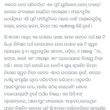
ଏକତ୍ର ହେବା ପରିବର୍ତ୍ତେ ଏକ ପୂର୍ବ ୟୁନିକୋଡ୍ କୋଡ୍ ପଏଣ୍ଟ
ଭାବରେ ସଂରକ୍ଷଣ କରାଯିବା ଆବଶ୍ୟକ। ଫଣ୍ଟଗୁଡିକ
ଯେଉଁଥିରେ ଏହି ପୂର୍ବ ଫର୍ମଗୁଡିକର ଅଭାବ ସେହି ଅକ୍ଷରଗୁଡ଼ିକୁ
ବାକ୍ସ, ଭଙ୍ଗା କ୍ରମ, କିମ୍ବା ଆଦ nothing କିଛି ନୁହେଁ।
ଭିଏତନାମ ମଧ୍ୟ ଏକ ଟୋନାଲ ଭାଷା: ସମାନ ଶବ୍ଦର ଅର୍ଥ six ଟି
ଭିନ୍ନ ଜିନିଷର ଅର୍ଥ ହୋଇପାରେ ଯାହା ଉପରେ six ଟି ସ୍ୱର
ପ୍ରୟୋଗ ହୁଏ। ସ୍ୱରଗୁଡ଼ିକ ସମତଳ, ପଡ଼ିବା, ବ rising ିବା,
ଭଙ୍ଗା, ଭାରୀ ଏବଂ ତୀକ୍ଷ୍ଣ ଏବଂ ପ୍ରତ୍ୟେକର ନିଜସ୍ୱ ଚିହ୍ନ
ଅଛି। ଏହାର ଅର୍ଥ ହେଉଛି ଯେ ଗୋଟିଏ ଭୁଲ୍ ସ୍ଥାନିତ କିମ୍ବା
ନିଖୋଜ ସ୍ୱର ଚିହ୍ନ କେବଳ ଏହାର ଉଚ୍ଚାରଣ ନୁହେଁ, ଶବ୍ଦର
ଅର୍ଥକୁ ସଂପୂର୍ଣ୍ଣ ରୂପେ ପରିବର୍ତ୍ତନ କରିଥାଏ। ଅନୁବାଦିତ
ଆଉଟପୁଟରେ ଟୋନ୍ ମାର୍କର ସଠିକ୍ ରେଣ୍ଡରିଂ କେବଳ
ଟାଇପୋଗ୍ରାଫି ନୁହେଁ ଅର୍ଥର ବିଷୟ। ଏକ ପିଡିଏଫ୍
ପ୍ରସଙ୍ଗରେ, ଆଉଟପୁଟ୍ ଫାଇଲରେ ଏମ୍ବେଡ୍ ହୋଇଥିବା
ଫଣ୍ଟ ନିଶ୍ଚିତ ଭାବରେ ପୂର୍ବ ଭିଏତନାମ ବର୍ଣ୍ଣଗୁଡିକର ସମ୍ପୂର୍ଣ୍ଣ