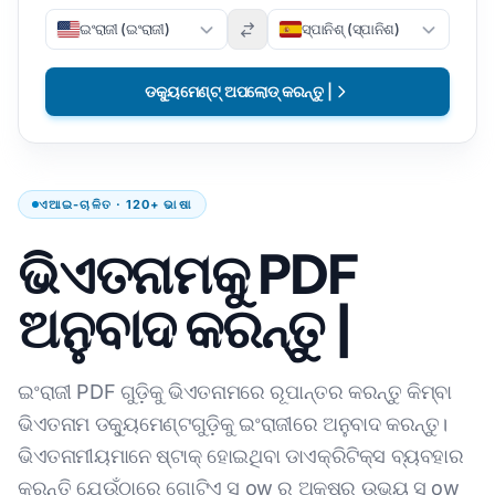
ଇଂରାଜୀ (ଇଂରାଜୀ)
ସ୍ପାନିଶ୍ (ସ୍ପାନିଶ)
ଡକ୍ୟୁମେଣ୍ଟ୍ ଅପଲୋଡ୍ କରନ୍ତୁ |
ଏଆଇ-ଚାଳିତ · 120+ ଭାଷା
ଭିଏତନାମକୁ PDF
ଅନୁବାଦ କରନ୍ତୁ |
ଇଂରାଜୀ PDF ଗୁଡ଼ିକୁ ଭିଏତନାମରେ ରୂପାନ୍ତର କରନ୍ତୁ କିମ୍ବା
ଭିଏତନାମ ଡକ୍ୟୁମେଣ୍ଟଗୁଡ଼ିକୁ ଇଂରାଜୀରେ ଅନୁବାଦ କରନ୍ତୁ।
ଭିଏତନାମୀୟମାନେ ଷ୍ଟାକ୍ ହୋଇଥିବା ଡାଏକ୍ରିଟିକ୍ସ ବ୍ୟବହାର
କରନ୍ତି ଯେଉଁଠାରେ ଗୋଟିଏ ସ୍ ow ର ଅକ୍ଷର ଉଭୟ ସ୍ ow