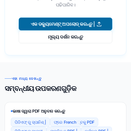
ପଢିପାରିବ।
ଏକ ଡକ୍ୟୁମେଣ୍ଟ୍ ଅପଲୋଡ୍ କରନ୍ତୁ |
ମୂଲ୍ୟ ଦର୍ଶନ କରନ୍ତୁ
ଏହା ମଧ୍ୟ ଦେଖନ୍ତୁ
ସମ୍ବନ୍ଧୀୟ ଉପକରଣଗୁଡ଼ିକ
ଭାଷା ଦ୍ୱାରା PDF ଅନୁବାଦ କରନ୍ତୁ
ପିଡିଏଫ୍ ରୁ ସ୍ପାନିଶ୍ |
ଫ୍ରେ French ୍ଚକୁ PDF