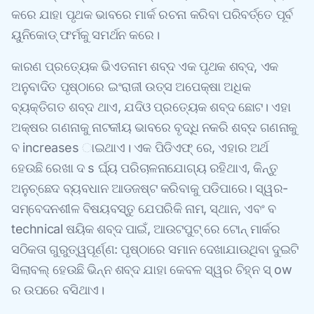
କରେ ଯାହା ପୃଥକ ଭାବରେ ମାର୍କ ରଚନା କରିବା ପରିବର୍ତ୍ତେ ପୂର୍ବ
ୟୁନିକୋଡ୍ ଫର୍ମକୁ ସମର୍ଥନ କରେ।
କାରଣ ପ୍ରତ୍ୟେକ ଭିଏତନାମ ଶବ୍ଦ ଏକ ପୃଥକ ଶବ୍ଦ, ଏକ
ଅନୁବାଦିତ ପୃଷ୍ଠାରେ ଇଂରାଜୀ ଉତ୍ସ ଅପେକ୍ଷା ଅଧିକ
ବ୍ୟକ୍ତିଗତ ଶବ୍ଦ ଥାଏ, ଯଦିଓ ପ୍ରତ୍ୟେକ ଶବ୍ଦ ଛୋଟ। ଏହା
ଅକ୍ଷର ଗଣନାକୁ ନାଟକୀୟ ଭାବରେ ବୃଦ୍ଧି ନକରି ଶବ୍ଦ ଗଣନାକୁ
ବ increases ାଇଥାଏ। ଏକ ପିଡିଏଫ୍ ରେ, ଏହାର ଅର୍ଥ
ହେଉଛି ରେଖା ଦ s ର୍ଘ୍ୟ ପରିଚାଳନାଯୋଗ୍ୟ ରହିଥାଏ, କିନ୍ତୁ
ଅନୁଚ୍ଛେଦ ବ୍ୟବଧାନ ଆଡଜଷ୍ଟ କରିବାକୁ ପଡିପାରେ। ସ୍ୱର-
ସମ୍ବେଦନଶୀଳ ବିଷୟବସ୍ତୁ ଯେପରିକି ନାମ, ସ୍ଥାନ, ଏବଂ ବ
technical ଷୟିକ ଶବ୍ଦ ପାଇଁ, ଆଉଟପୁଟ୍ ରେ ଟୋନ୍ ମାର୍କର
ସଠିକତା ଗୁରୁତ୍ୱପୂର୍ଣ୍ଣ: ପୃଷ୍ଠାରେ ସମାନ ଦେଖାଯାଉଥିବା ଦୁଇଟି
ସିଲାବଲ୍ ହେଉଛି ଭିନ୍ନ ଶବ୍ଦ ଯାହା କେବଳ ସ୍ୱର ଚିହ୍ନ ସ୍ ow
ର ଉପରେ ବସିଥାଏ।