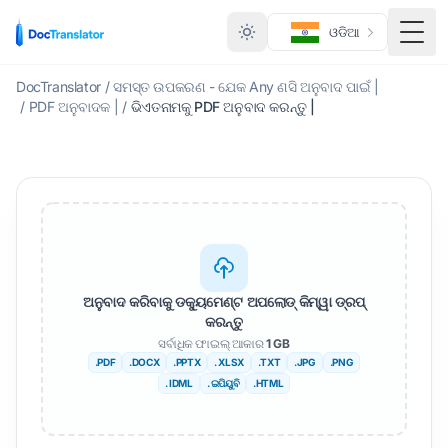
ଓଡିଆ
ମେନ୍
DocTranslator
/
ସମସ୍ତ ଉପକରଣ - ଯେକ Any ଣସି ଅନୁବାଦ ପାଇଁ |
/
PDF ଅନୁବାଦକ |
/
ଭିଏତନାମକୁ PDF ଅନୁବାଦ କରନ୍ତୁ |
ଅନୁବାଦ କରିବାକୁ ଡକ୍ୟୁମେଣ୍ଟ ଅପଲୋଡ୍ କିମ୍ୱା ଡ୍ରପ୍
କରନ୍ତୁ
ସର୍ବାଧିକ ଫାଇଲ୍ ଆକାର
1 GB
.PDF
.DOCX
.PPTX
. XLSX
.TXT
.JPG
.PNG
. IDML
. ଇପିୟୁବି
.HTML