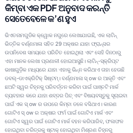
କିମ୍ବା ଏକ PDF ଅନୁବାଦ କରନ୍ତି
ସେତେବେଳେ କ’ଣ ହୁଏ
ଭିଏତନାମଗୁଡିକ କ୍ୱୋକ ନଗୁରେ ଲେଖାଯାଇଛି, ଏକ ଲାଟିନ୍
ଭିତ୍ତିକ ବର୍ଣ୍ଣମାଳା ସହିତ 29 ଅକ୍ଷର ଯାହା ଫ୍ରାନ୍ସର
ଉପନିବେଶ ସମୟରେ ପରିଚିତ ହୋଇଥିଲା ଏବଂ ସେହି ଦିନଠାରୁ
ଏହା ମାନକ ଲେଖା ପ୍ରଣାଳୀ ହୋଇଆସୁଛି। ଲାଟିନ୍-ସ୍କ୍ରିପ୍ଟ
ଭାଷାଗୁଡ଼ିକ ମଧ୍ୟରେ ଯାହା ଏହାକୁ ଭିନ୍ନ କରିଥାଏ ତାହା ହେଉଛି
ଡବଲ୍-ଡାଏକ୍ରିଟିକ୍ ସିଷ୍ଟମ୍। ବର୍ଣ୍ଣମାଳା ସ୍ ow ର ଆକୃତି ଏବଂ
ଛଅଟି ସ୍ୱର ଚିହ୍ନକୁ ପରିବର୍ତ୍ତନ କରିବା ପାଇଁ ପାଞ୍ଚଟି ମାର୍କ
ବ୍ୟବହାର କରେ ଯାହା ଶବ୍ଦର ପିଚ୍ ଏବଂ ବିଷୟବସ୍ତୁକୁ ସୂଚାଇବା
ପାଇଁ ଏକ ସ୍ ow ର ଉପରେ କିମ୍ବା ତଳେ ବସିଥାଏ। କାରଣ
ଗୋଟିଏ ସ୍ ow ର ଅକ୍ଷର ଫର୍ମ ପାଇଁ ଗୋଟିଏ ମାର୍କ ଏବଂ
ଗୋଟିଏ ସ୍ୱର ପାଇଁ ଗୋଟିଏ ମାର୍କ ବହନ କରିପାରିବ, ଫଳାଫଳ
ହୋଇଥିବା ଚରିତ୍ରକୁ ଷ୍ଟାକ୍ ହୋଇଥିବା ମିଶ୍ରଣ ଚିହ୍ନରୁ