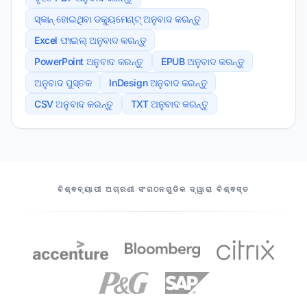
ସ୍କାନ୍ ହୋଇଥିବା ଡକ୍ୟୁମେଣ୍ଟ୍ ଅନୁବାଦ କରନ୍ତୁ
Excel ଫାଇଲ୍ ଅନୁବାଦ କରନ୍ତୁ
PowerPoint ଅନୁବାଦ କରନ୍ତୁ
EPUB ଅନୁବାଦ କରନ୍ତୁ
ଅନୁବାଦ ପୁସ୍ତକ
InDesign ଅନୁବାଦ କରନ୍ତୁ
CSV ଅନୁବାଦ କରନ୍ତୁ
TXT ଅନୁବାଦ କରନ୍ତୁ
ଆମର ସହଭାଗୀମାନେ
ବିଶ୍ଵବ୍ୟାପୀ ଅଗ୍ରଣୀ ସଂଗଠନଗୁଡିକ ଦ୍ୱାରା ବିଶ୍ଵସ୍ତ