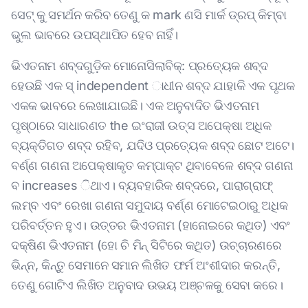
ସେଟ୍ କୁ ସମର୍ଥନ କରିବ ତେଣୁ କ mark ଣସି ମାର୍କ ଡ୍ରପ୍ କିମ୍ବା
ଭୁଲ ଭାବରେ ଉପସ୍ଥାପିତ ହେବ ନାହିଁ।
ଭିଏତନାମ ଶବ୍ଦଗୁଡ଼ିକ ମୋନୋସିଲାବିକ୍: ପ୍ରତ୍ୟେକ ଶବ୍ଦ
ହେଉଛି ଏକ ସ୍ independent ାଧୀନ ଶବ୍ଦ ଯାହାକି ଏକ ପୃଥକ
ଏକକ ଭାବରେ ଲେଖାଯାଇଛି। ଏକ ଅନୁବାଦିତ ଭିଏତନାମ
ପୃଷ୍ଠାରେ ସାଧାରଣତ the ଇଂରାଜୀ ଉତ୍ସ ଅପେକ୍ଷା ଅଧିକ
ବ୍ୟକ୍ତିଗତ ଶବ୍ଦ ରହିବ, ଯଦିଓ ପ୍ରତ୍ୟେକ ଶବ୍ଦ ଛୋଟ ଅଟେ।
ବର୍ଣ୍ଣ ଗଣନା ଅପେକ୍ଷାକୃତ କମ୍ପାକ୍ଟ ଥିବାବେଳେ ଶବ୍ଦ ଗଣନା
ବ increases ିଥାଏ। ବ୍ୟବହାରିକ ଶବ୍ଦରେ, ପାରାଗ୍ରାଫ୍
ଲମ୍ବ ଏବଂ ରେଖା ଗଣନା ସମୁଦାୟ ବର୍ଣ୍ଣ ମୋଟେଇଠାରୁ ଅଧିକ
ପରିବର୍ତ୍ତନ ହୁଏ। ଉତ୍ତର ଭିଏତନାମ (ହାନୋଇରେ କଥିତ) ଏବଂ
ଦକ୍ଷିଣ ଭିଏତନାମ (ହୋ ଚି ମିନ୍ ସିଟିରେ କଥିତ) ଉଚ୍ଚାରଣରେ
ଭିନ୍ନ, କିନ୍ତୁ ସେମାନେ ସମାନ ଲିଖିତ ଫର୍ମ ଅଂଶୀଦାର କରନ୍ତି,
ତେଣୁ ଗୋଟିଏ ଲିଖିତ ଅନୁବାଦ ଉଭୟ ଅଞ୍ଚଳକୁ ସେବା କରେ।