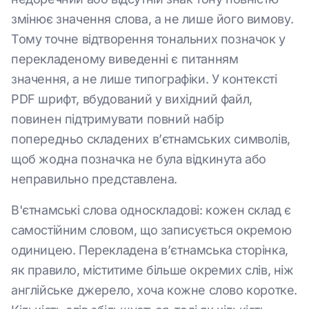
змінює значення слова, а не лише його вимову.
Тому точне відтворення тональних позначок у
перекладеному виведенні є питанням
значення, а не лише типографіки. У контексті
PDF шрифт, вбудований у вихідний файл,
повинен підтримувати повний набір
попередньо складених в’єтнамських символів,
щоб жодна позначка не була відкинута або
неправильно представлена.
В'єтнамські слова односкладові: кожен склад є
самостійним словом, що записується окремою
одиницею. Перекладена в’єтнамська сторінка,
як правило, міститиме більше окремих слів, ніж
англійське джерело, хоча кожне слово коротке.