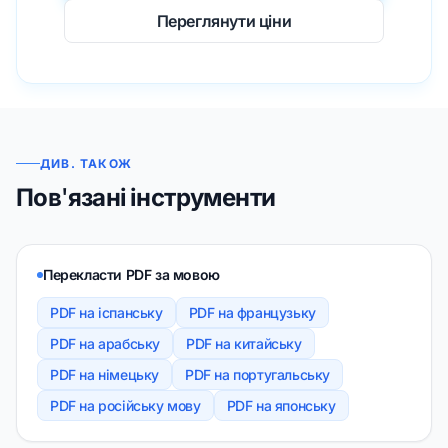
Переглянути ціни
ДИВ. ТАКОЖ
Пов'язані інструменти
Перекласти PDF за мовою
PDF на іспанську
PDF на французьку
PDF на арабську
PDF на китайську
PDF на німецьку
PDF на португальську
PDF на російську мову
PDF на японську