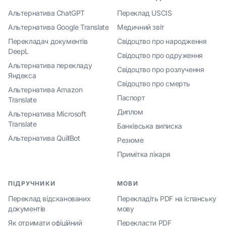
Альтернатива ChatGPT
Переклад USCIS
Альтернатива Google Translate
Медичний звіт
Перекладач документів
Свідоцтво про народження
DeepL
Свідоцтво про одруження
Альтернатива перекладу
Свідоцтво про розлучення
Яндекса
Свідоцтво про смерть
Альтернатива Amazon
Паспорт
Translate
Диплом
Альтернатива Microsoft
Translate
Банківська виписка
Альтернатива QuillBot
Резюме
Примітка лікаря
ПІДРУЧНИКИ
МОВИ
Переклад відсканованих
Перекладіть PDF на іспанську
документів
мову
Як отримати офіційний
Перекласти PDF