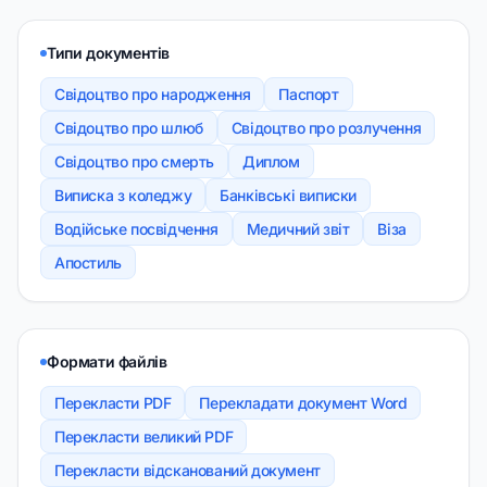
Типи документів
Свідоцтво про народження
Паспорт
Свідоцтво про шлюб
Свідоцтво про розлучення
Свідоцтво про смерть
Диплом
Виписка з коледжу
Банківські виписки
Водійське посвідчення
Медичний звіт
Віза
Апостиль
Формати файлів
Перекласти PDF
Перекладати документ Word
Перекласти великий PDF
Перекласти відсканований документ