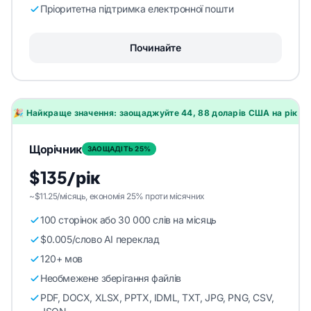
Пріоритетна підтримка електронної пошти
Починайте
🎉 Найкраще значення: заощаджуйте 44, 88 доларів США на рік
Щорічник
ЗАОЩАДІТЬ 25%
$135/рік
~$11.25/місяць, економія 25% проти місячних
100 сторінок або 30 000 слів на місяць
$0.005/слово AI переклад
120+ мов
Необмежене зберігання файлів
PDF, DOCX, XLSX, PPTX, IDML, TXT, JPG, PNG, CSV,