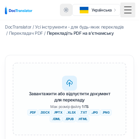
Українська
Пере
DocTranslator
/
Усі інструменти - для будь-яких перекладів
/
Перекладач PDF
/
Перекладіть PDF на в'єтнамську
Завантажити або відпустити документ
для перекладу
Мак розмір файлу
1 ГБ
.PDF
.DOCX
.PPTX
. XLSX
.TXT
.JPG
.PNG
. IDML
. EPUB
.HTML