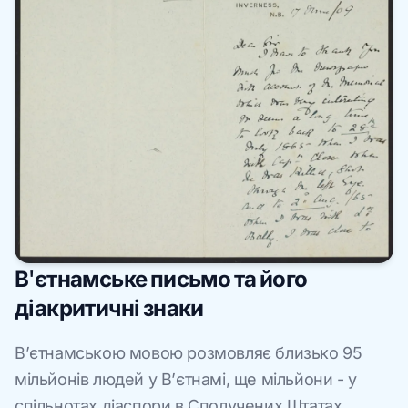
В'єтнамське письмо та його
діакритичні знаки
В’єтнамською мовою розмовляє близько 95
мільйонів людей у В’єтнамі, ще мільйони - у
спільнотах діаспори в Сполучених Штатах,