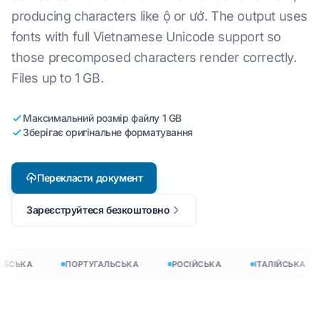
producing characters like ộ or ướ. The output uses
fonts with full Vietnamese Unicode support so
those precomposed characters render correctly.
Files up to 1 GB.
Максимальний розмір файлу 1 GB
Зберігає оригінальне форматування
Перекласти документ
Зареєструйтеся безкоштовно
БСЬКА
ПОРТУГАЛЬСЬКА
РОСІЙСЬКА
ІТАЛІЙСЬКА