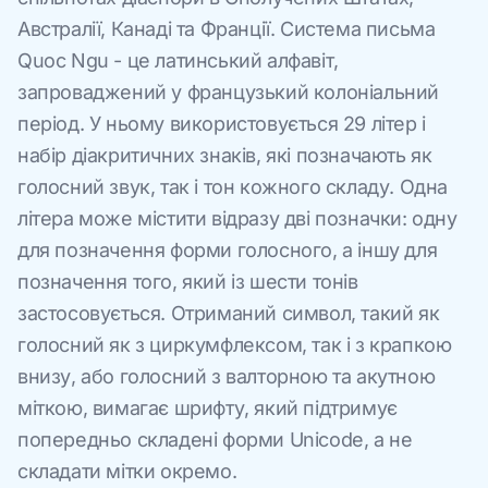
Австралії, Канаді та Франції. Система письма
Quoc Ngu - це латинський алфавіт,
запроваджений у французький колоніальний
період. У ньому використовується 29 літер і
набір діакритичних знаків, які позначають як
голосний звук, так і тон кожного складу. Одна
літера може містити відразу дві позначки: одну
для позначення форми голосного, а іншу для
позначення того, який із шести тонів
застосовується. Отриманий символ, такий як
голосний як з циркумфлексом, так і з крапкою
внизу, або голосний з валторною та акутною
міткою, вимагає шрифту, який підтримує
попередньо складені форми Unicode, а не
складати мітки окремо.