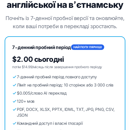
англійської на в’єтнамську
Почніть із 7-денної пробної версії та оновлюйте,
коли ваші потреби в перекладі зростають.
7-денний пробний період
НАЙПОПУЛЯРНІШІ
$2.00 сьогодні
потім $14.99/місяць після завершення пробного періоду
7-денний пробний період повного доступу
Ліміт на пробний період: 10 сторінок або 3 000 слів
$0.005/слово AI переклад
120+ мов
PDF, DOCX, XLSX, PPTX, IDML, TXT, JPG, PNG, CSV,
JSON
Командний доступ і власні глосарії