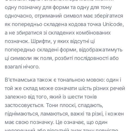
одну позначку для форми та одну для тону
одночасно, отриманий символ має зберігатися
як попередньо складена кодова точка Unicode,
а не збиратися зі складених комбінованих
позначок. Шрифти, у яких відсутні ці
попередньо складені форми, відображатимуть
ці символи як поля, розбиті послідовності або
взагалі нічого.
В'єтнамська також є тональною мовою: один і
той же склад може означати шість різних речей
залежно від того, який із шести тонів
застосовується. Тони плоскі, спадають,
піднімаються, ламаються, важкі та різкі, і кожен
має свою позначку. Це означає, що один
недоречний або відсутній знак тону повністю