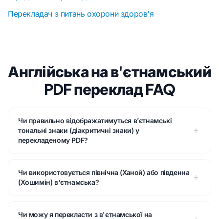
Перекладач з питань охорони здоров'я
Англійська на в'єтнамський
PDF переклад FAQ
Чи правильно відображатимуться в’єтнамські
тональні знаки (діакритичні знаки) у
перекладеному PDF?
Чи використовується північна (Ханой) або південна
(Хошимін) в'єтнамська?
Чи можу я перекласти з в'єтнамської на