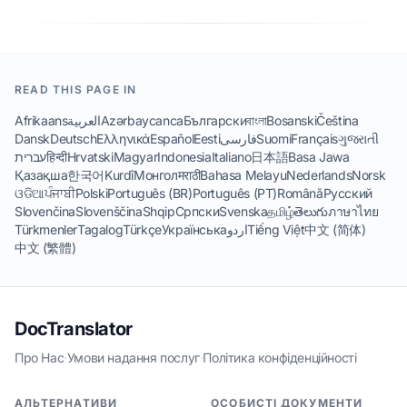
READ THIS PAGE IN
Afrikaans
العربية
Azərbaycanca
Български
বাংলা
Bosanski
Čeština
Dansk
Deutsch
Ελληνικά
Español
Eesti
فارسی
Suomi
Français
ગુજરાતી
עברית
हिन्दी
Hrvatski
Magyar
Indonesia
Italiano
日本語
Basa Jawa
Қазақша
한국어
Kurdî
Монгол
मराठी
Bahasa Melayu
Nederlands
Norsk
ଓଡିଆ
ਪੰਜਾਬੀ
Polski
Português (BR)
Português (PT)
Română
Русский
Slovenčina
Slovenščina
Shqip
Српски
Svenska
தமிழ்
తెలుగు
ภาษาไทย
Türkmenler
Tagalog
Türkçe
Українська
اردو
Tiếng Việt
中文 (简体)
中文 (繁體)
DocTranslator
Про Нас
·
Умови надання послуг
·
Політика конфіденційності
АЛЬТЕРНАТИВИ
ОСОБИСТІ ДОКУМЕНТИ