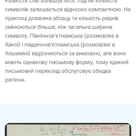
Кількість слів збільшується, тоді як кількість
символів залишається відносно компактною. На
практиці довжина абзацу та кількість рядків
змінюються більше, ніж загальна ширина
символу. Північнов'єтнамська (розмовляє в
Ханої) і південнов'єтнамська (розмовляє в
Хошиміні) відрізняються за вимовою, але вони
мають однакову письмову форму, тому єдиний
письмовий переклад обслуговує обидва
регіони.