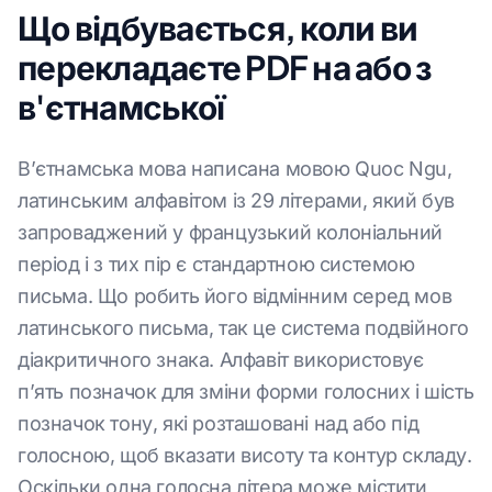
Що відбувається, коли ви
перекладаєте PDF на або з
в'єтнамської
В’єтнамська мова написана мовою Quoc Ngu,
латинським алфавітом із 29 літерами, який був
запроваджений у французький колоніальний
період і з тих пір є стандартною системою
письма. Що робить його відмінним серед мов
латинського письма, так це система подвійного
діакритичного знака. Алфавіт використовує
п’ять позначок для зміни форми голосних і шість
позначок тону, які розташовані над або під
голосною, щоб вказати висоту та контур складу.
Оскільки одна голосна літера може містити