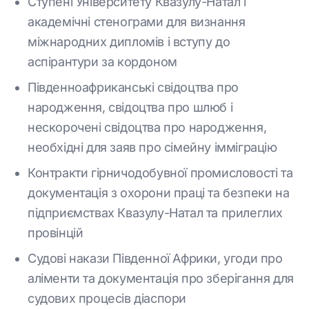
Ступені Університету Квазулу-Натал і
академічні стенограми для визнання
міжнародних дипломів і вступу до
аспірантури за кордоном
Південноафриканські свідоцтва про
народження, свідоцтва про шлюб і
нескорочені свідоцтва про народження,
необхідні для заяв про сімейну імміграцію
Контракти гірничодобувної промисловості та
документація з охорони праці та безпеки на
підприємствах Квазулу-Натал та прилеглих
провінцій
Судові накази Південної Африки, угоди про
аліменти та документація про зберігання для
судових процесів діаспори