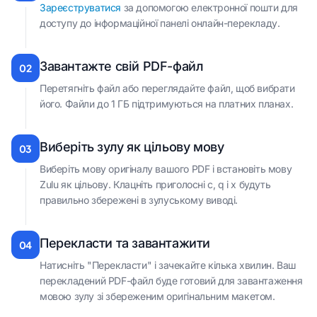
Зареєструватися
за допомогою електронної пошти для
доступу до інформаційної панелі онлайн-перекладу.
Завантажте свій PDF-файл
02
Перетягніть файл або переглядайте файл, щоб вибрати
його. Файли до 1 ГБ підтримуються на платних планах.
Виберіть зулу як цільову мову
03
Виберіть мову оригіналу вашого PDF і встановіть мову
Zulu як цільову. Клацніть приголосні c, q і x будуть
правильно збережені в зулуському виводі.
Перекласти та завантажити
04
Натисніть "Перекласти" і зачекайте кілька хвилин. Ваш
перекладений PDF-файл буде готовий для завантаження
мовою зулу зі збереженим оригінальним макетом.