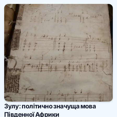
Зулу: політично значуща мова
Південної Африки