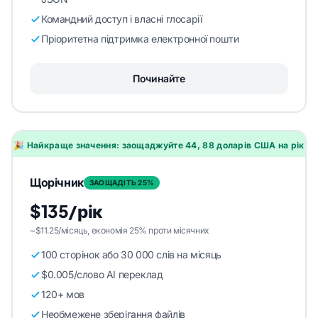
Командний доступ і власні глосарії
Пріоритетна підтримка електронної пошти
Починайте
🎉 Найкраще значення: заощаджуйте 44, 88 доларів США на рік
Щорічник
ЗАОЩАДІТЬ 25%
$135/рік
~$11.25/місяць, економія 25% проти місячних
100 сторінок або 30 000 слів на місяць
$0.005/слово AI переклад
120+ мов
Необмежене зберігання файлів