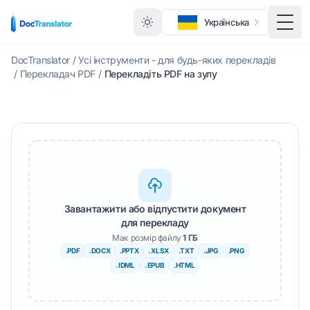
Українська
Пере
DocTranslator
/
Усі інструменти - для будь-яких перекладів
/
Перекладач PDF
/
Перекладіть PDF на зулу
Завантажити або відпустити документ
для перекладу
Мак розмір файлу
1 ГБ
.PDF
.DOCX
.PPTX
. XLSX
.TXT
.JPG
.PNG
. IDML
. EPUB
.HTML