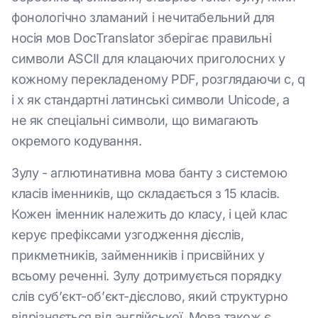
фонологічно зламаний і нечитабельний для
носія мов DocTranslator зберігає правильні
символи ASCII для клацаючих приголосних у
кожному перекладеному PDF, розглядаючи c, q
і x як стандартні латинські символи Unicode, а
не як спеціальні символи, що вимагають
окремого кодування.
Зулу - аглютинативна мова банту з системою
класів іменників, що складається з 15 класів.
Кожен іменник належить до класу, і цей клас
керує префіксами узгодження дієслів,
прикметників, займенників і присвійних у
всьому реченні. Зулу дотримується порядку
слів суб’єкт-об’єкт-дієслово, який структурно
відрізняється від англійської. Мова також є