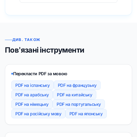
ДИВ. ТАКОЖ
Пов'язані інструменти
Перекласти PDF за мовою
PDF на іспанську
PDF на французьку
PDF на арабську
PDF на китайську
PDF на німецьку
PDF на португальську
PDF на російську мову
PDF на японську