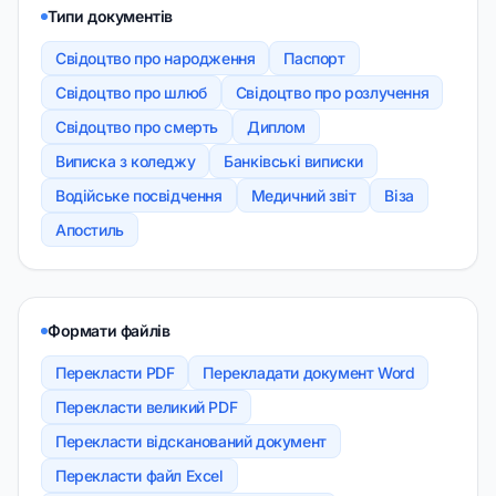
Типи документів
Свідоцтво про народження
Паспорт
Свідоцтво про шлюб
Свідоцтво про розлучення
Свідоцтво про смерть
Диплом
Виписка з коледжу
Банківські виписки
Водійське посвідчення
Медичний звіт
Віза
Апостиль
Формати файлів
Перекласти PDF
Перекладати документ Word
Перекласти великий PDF
Перекласти відсканований документ
Перекласти файл Excel