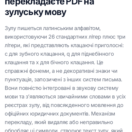
перекладаєте PDF на
зулуську мову
Зулу пишеться латинським алфавітом,
використовуючи 26 стандартних літер плюс три
літери, які представляють клацаючі приголосні:
c для зубного клацання, q для піднебінного
клацання та x для бічного клацання. Це
справжні фонеми, а не декоративні знаки чи
пунктуація, запозичені з інших систем письма.
Вони повністю інтегровані в звукову систему
мови та з’являються звичайними словами в усіх
реєстрах зулу, від повсякденного мовлення до
офіційних юридичних документів. Механізм
перекладу, який видаляє або неправильно
обробляє ці символи, створює текст зулу, який