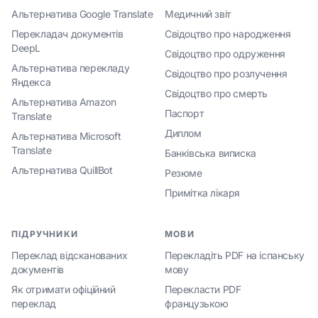
Альтернатива Google Translate
Медичний звіт
Перекладач документів
Свідоцтво про народження
DeepL
Свідоцтво про одруження
Альтернатива перекладу
Свідоцтво про розлучення
Яндекса
Свідоцтво про смерть
Альтернатива Amazon
Паспорт
Translate
Диплом
Альтернатива Microsoft
Translate
Банківська виписка
Альтернатива QuillBot
Резюме
Примітка лікаря
ПІДРУЧНИКИ
МОВИ
Переклад відсканованих
Перекладіть PDF на іспанську
документів
мову
Як отримати офіційний
Перекласти PDF
переклад
французькою