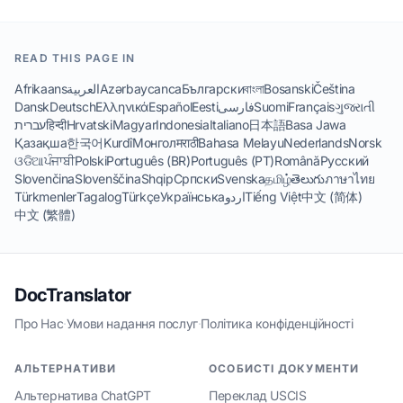
READ THIS PAGE IN
Afrikaans
العربية
Azərbaycanca
Български
বাংলা
Bosanski
Čeština
Dansk
Deutsch
Ελληνικά
Español
Eesti
فارسی
Suomi
Français
ગુજરાતી
עברית
हिन्दी
Hrvatski
Magyar
Indonesia
Italiano
日本語
Basa Jawa
Қазақша
한국어
Kurdî
Монгол
मराठी
Bahasa Melayu
Nederlands
Norsk
ଓଡିଆ
ਪੰਜਾਬੀ
Polski
Português (BR)
Português (PT)
Română
Русский
Slovenčina
Slovenščina
Shqip
Српски
Svenska
தமிழ்
తెలుగు
ภาษาไทย
Türkmenler
Tagalog
Türkçe
Українська
اردو
Tiếng Việt
中文 (简体)
中文 (繁體)
DocTranslator
Про Нас
·
Умови надання послуг
·
Політика конфіденційності
АЛЬТЕРНАТИВИ
ОСОБИСТІ ДОКУМЕНТИ
Альтернатива ChatGPT
Переклад USCIS