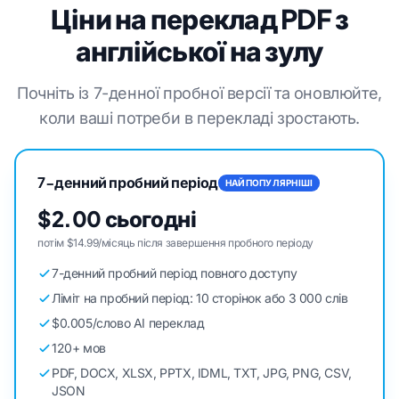
Ціни на переклад PDF з
англійської на зулу
Почніть із 7-денної пробної версії та оновлюйте,
коли ваші потреби в перекладі зростають.
7-денний пробний період
НАЙПОПУЛЯРНІШІ
$2.00 сьогодні
потім $14.99/місяць після завершення пробного періоду
7-денний пробний період повного доступу
Ліміт на пробний період: 10 сторінок або 3 000 слів
$0.005/слово AI переклад
120+ мов
PDF, DOCX, XLSX, PPTX, IDML, TXT, JPG, PNG, CSV,
JSON