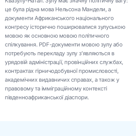
Квазулу-Натал. Зулу має значну політичну вагу:
це була рідна мова Нельсона Мандели, а
документи Африканського національного
конгресу історично поширювалися зулуською
мовою як основною мовою політичного
спілкування. PDF-документи мовою зулу або
потребують перекладу зулу з’являються в
урядовій адміністрації, провінційних службах,
контрактах гірничодобувної промисловості,
академічних видавничих справах, а також у
правовому та імміграційному контексті
південноафриканської діаспори.