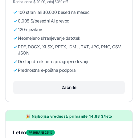
Redna cena $ 29.99, zdaj 50% off
100 strani ali 30.000 besed na mesec
0,005 $/besedni AI prevod
120+ jezikov
Neomejeno shranjevanje datotek
PDF, DOCX, XLSX, PPTX, IDML, TXT, JPG, PNG, CSV,
JSON
Dostop do ekipe in prilagojeni slovarji
Prednostna e-poštna podpora
Začnite
🎉 Najboljša vrednost: prihranite 44,88 $/leto
Letno
PRIHRANI 25 %