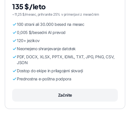
135 $/leto
~11,25 $/mesec, prihranite 25% v primerjavi z mesečnim
100 strani ali 30.000 besed na mesec
0,005 $/besedni AI prevod
120+ jezikov
Neomejeno shranjevanje datotek
PDF, DOCX, XLSX, PPTX, IDML, TXT, JPG, PNG, CSV,
JSON
Dostop do ekipe in prilagojeni slovarji
Prednostna e-poštna podpora
Začnite