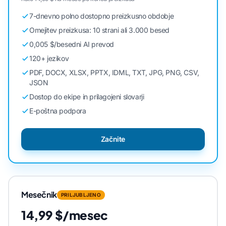
7-dnevno polno dostopno preizkusno obdobje
Omejitev preizkusa: 10 strani ali 3.000 besed
0,005 $/besedni AI prevod
120+ jezikov
PDF, DOCX, XLSX, PPTX, IDML, TXT, JPG, PNG, CSV,
JSON
Dostop do ekipe in prilagojeni slovarji
E-poštna podpora
Začnite
Mesečnik
PRILJUBLJENO
14,99 $/mesec