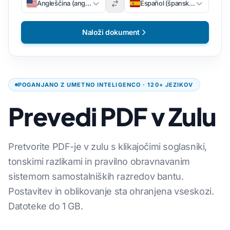
Angleščina (angleščina)
Español (špansko)
Naloži dokument
POGANJANO Z UMETNO INTELIGENCO · 120+ JEZIKOV
Prevedi PDF v Zulu
Pretvorite PDF-je v zulu s klikajočimi soglasniki,
tonskimi razlikami in pravilno obravnavanim
sistemom samostalniških razredov bantu.
Postavitev in oblikovanje sta ohranjena vseskozi.
Datoteke do 1 GB.