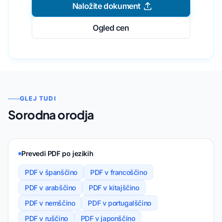
Naložite dokument
Ogled cen
GLEJ TUDI
Sorodna orodja
Prevedi PDF po jezikih
PDF v španščino
PDF v francoščino
PDF v arabščino
PDF v kitajščino
PDF v nemščino
PDF v portugalščino
PDF v ruščino
PDF v japonščino