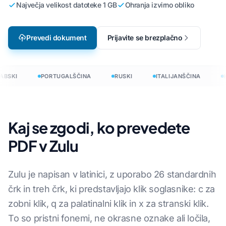
Največja velikost datoteke 1 GB
Ohranja izvirno obliko
Prevedi dokument
Prijavite se brezplačno
BSKI
PORTUGALŠČINA
RUSKI
ITALIJANŠČINA
K
Kaj se zgodi, ko prevedete
PDF v Zulu
Zulu je napisan v latinici, z uporabo 26 standardnih
črk in treh črk, ki predstavljajo klik soglasnike: c za
zobni klik, q za palatinalni klik in x za stranski klik.
To so pristni fonemi, ne okrasne oznake ali ločila,