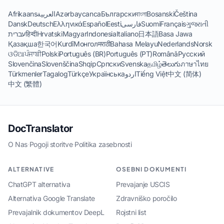
Afrikaans
العربية
Azərbaycanca
Български
বাংলা
Bosanski
Čeština
Dansk
Deutsch
Ελληνικά
Español
Eesti
فارسی
Suomi
Français
ગુજરાતી
עברית
हिन्दी
Hrvatski
Magyar
Indonesia
Italiano
日本語
Basa Jawa
Қазақша
한국어
Kurdî
Монгол
मराठी
Bahasa Melayu
Nederlands
Norsk
ଓଡିଆ
ਪੰਜਾਬੀ
Polski
Português (BR)
Português (PT)
Română
Русский
Slovenčina
Slovenščina
Shqip
Српски
Svenska
தமிழ்
తెలుగు
ภาษาไทย
Türkmenler
Tagalog
Türkçe
Українська
اردو
Tiếng Việt
中文 (简体)
中文 (繁體)
DocTranslator
O Nas
·
Pogoji storitve
·
Politika zasebnosti
ALTERNATIVE
OSEBNI DOKUMENTI
ChatGPT alternativa
Prevajanje USCIS
Alternativa Google Translate
Zdravniško poročilo
Prevajalnik dokumentov DeepL
Rojstni list