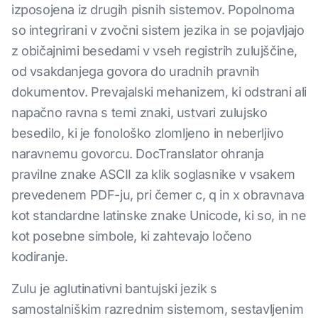
izposojena iz drugih pisnih sistemov. Popolnoma
so integrirani v zvočni sistem jezika in se pojavljajo
z običajnimi besedami v vseh registrih zulujščine,
od vsakdanjega govora do uradnih pravnih
dokumentov. Prevajalski mehanizem, ki odstrani ali
napačno ravna s temi znaki, ustvari zulujsko
besedilo, ki je fonološko zlomljeno in neberljivo
naravnemu govorcu. DocTranslator ohranja
pravilne znake ASCII za klik soglasnike v vsakem
prevedenem PDF-ju, pri čemer c, q in x obravnava
kot standardne latinske znake Unicode, ki so, in ne
kot posebne simbole, ki zahtevajo ločeno
kodiranje.
Zulu je aglutinativni bantujski jezik s
samostalniškim razrednim sistemom, sestavljenim