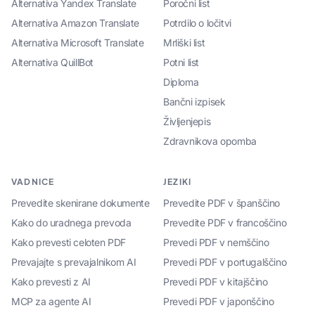
Alternativa Yandex Translate
Poročni list
Alternativa Amazon Translate
Potrdilo o ločitvi
Alternativa Microsoft Translate
Mrliški list
Alternativa QuillBot
Potni list
Diploma
Bančni izpisek
Življenjepis
Zdravnikova opomba
VADNICE
JEZIKI
Prevedite skenirane dokumente
Prevedite PDF v španščino
Kako do uradnega prevoda
Prevedite PDF v francoščino
Kako prevesti celoten PDF
Prevedi PDF v nemščino
Prevajajte s prevajalnikom AI
Prevedi PDF v portugalščino
Kako prevesti z AI
Prevedi PDF v kitajščino
MCP za agente AI
Prevedi PDF v japonščino