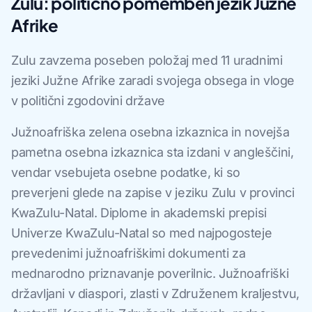
Zulu: politično pomemben jezik Južne
Afrike
Zulu zavzema poseben položaj med 11 uradnimi
jeziki Južne Afrike zaradi svojega obsega in vloge
v politični zgodovini države
Južnoafriška zelena osebna izkaznica in novejša
pametna osebna izkaznica sta izdani v angleščini,
vendar vsebujeta osebne podatke, ki so
preverjeni glede na zapise v jeziku Zulu v provinci
KwaZulu-Natal. Diplome in akademski prepisi
Univerze KwaZulu-Natal so med najpogosteje
prevedenimi južnoafriškimi dokumenti za
mednarodno priznavanje poverilnic. Južnoafriški
državljani v diaspori, zlasti v Združenem kraljestvu,