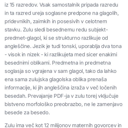
iz 15 razredov. Vsak samostalnik pripada razredu
in ta razred ureja soglasne predpone na glagolih,
pridevnikih, zaimkih in posesivih v celotnem
stavku. Zulu sledi besednemu redu subjekt-
predmet-glagol, ki se strukturno razlikuje od
angleščine. Jezik je tudi tonski, uporablja dva tona
- visok in nizek - ki razlikujeta med sicer enakimi
besednimi oblikami. Predmetna in predmetna
soglasja so vgrajena v sam glagol, tako da lahko
ena sama zulujska glagolska oblika prenaša
informacije, ki jih angleščina izraža v več ločenih
besedah. Prevajanje PDF-ja v zulu torej vključuje
bistveno morfološko preobrazbo, ne le zamenjavo
besede za besedo.
Zulu ima več kot 12 milijonov maternih govorcev in