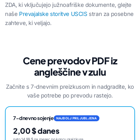
ZDA, ki vključujejo južnoafriške dokumente, glejte
naše
Prevajalske storitve USCIS
stran za posebne
zahteve, ki veljajo.
Cene prevodov PDF iz
angleščine v zulu
Začnite s 7-dnevnim preizkusom in nadgradite, ko
vaše potrebe po prevodu rastejo.
7-dnevno sojenje
NAJBOLJ PRILJUBLJENA
2,00 $ danes
nato 14,99 $ na mesec po koncu preizkusa