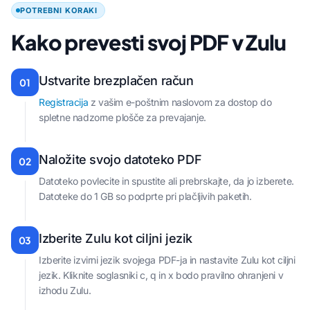
POTREBNI KORAKI
Kako prevesti svoj PDF v Zulu
Ustvarite brezplačen račun
01
Registracija
z vašim e-poštnim naslovom za dostop do
spletne nadzorne plošče za prevajanje.
Naložite svojo datoteko PDF
02
Datoteko povlecite in spustite ali prebrskajte, da jo izberete.
Datoteke do 1 GB so podprte pri plačljivih paketih.
Izberite Zulu kot ciljni jezik
03
Izberite izvirni jezik svojega PDF-ja in nastavite Zulu kot ciljni
jezik. Kliknite soglasniki c, q in x bodo pravilno ohranjeni v
izhodu Zulu.