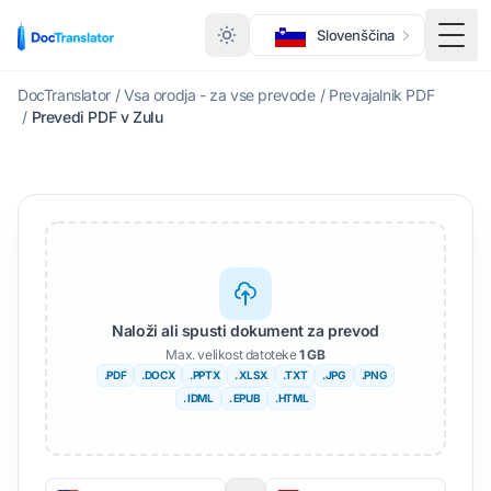
Slovenščina
Prek
DocTranslator
/
Vsa orodja - za vse prevode
/
Prevajalnik PDF
/
Prevedi PDF v Zulu
Naloži ali spusti dokument za prevod
Max. velikost datoteke
1 GB
.PDF
.DOCX
.PPTX
. XLSX
.TXT
.JPG
.PNG
. IDML
. EPUB
.HTML