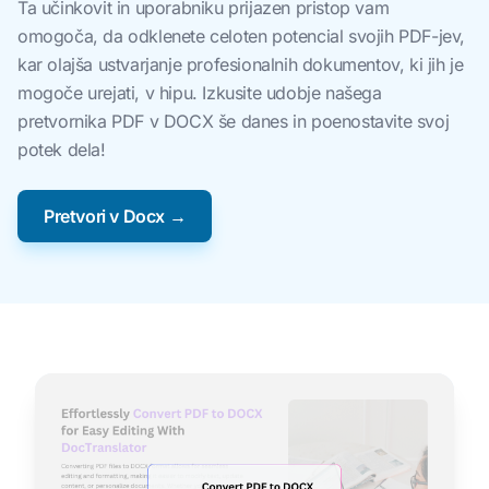
Ta učinkovit in uporabniku prijazen pristop vam
omogoča, da odklenete celoten potencial svojih PDF-jev,
kar olajša ustvarjanje profesionalnih dokumentov, ki jih je
mogoče urejati, v hipu. Izkusite udobje našega
pretvornika PDF v DOCX še danes in poenostavite svoj
potek dela!
Pretvori v Docx →