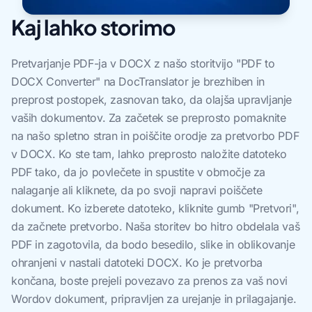
Kaj lahko storimo
Pretvarjanje PDF-ja v DOCX z našo storitvijo "PDF to
DOCX Converter" na DocTranslator je brezhiben in
preprost postopek, zasnovan tako, da olajša upravljanje
vaših dokumentov. Za začetek se preprosto pomaknite
na našo spletno stran in poiščite orodje za pretvorbo PDF
v DOCX. Ko ste tam, lahko preprosto naložite datoteko
PDF tako, da jo povlečete in spustite v območje za
nalaganje ali kliknete, da po svoji napravi poiščete
dokument. Ko izberete datoteko, kliknite gumb "Pretvori",
da začnete pretvorbo. Naša storitev bo hitro obdelala vaš
PDF in zagotovila, da bodo besedilo, slike in oblikovanje
ohranjeni v nastali datoteki DOCX. Ko je pretvorba
končana, boste prejeli povezavo za prenos za vaš novi
Wordov dokument, pripravljen za urejanje in prilagajanje.