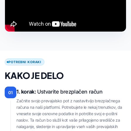
POTREBNI KORAKI
KAKO JE DELO
1. korak:
Ustvarite brezplačen račun
01
Začnite svojo prevajalsko pot z nastavitvijo brezplačnega
računa na naši platformi. Potrebujete le nekaj trenutkov, da
vnesete svoje osnovne podatke in potrdite svoj e-poštni
naslov. Ta račun bo služil kot vaše prilagojeno središče za
nalaganje, sledenje in upravljanje vseh vaših prevajalskih