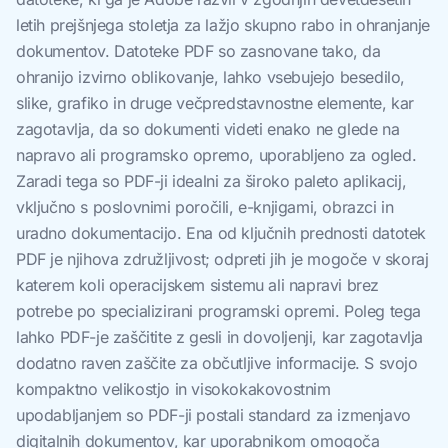
letih prejšnjega stoletja za lažjo skupno rabo in ohranjanje
dokumentov. Datoteke PDF so zasnovane tako, da
ohranijo izvirno oblikovanje, lahko vsebujejo besedilo,
slike, grafiko in druge večpredstavnostne elemente, kar
zagotavlja, da so dokumenti videti enako ne glede na
napravo ali programsko opremo, uporabljeno za ogled.
Zaradi tega so PDF-ji idealni za široko paleto aplikacij,
vključno s poslovnimi poročili, e-knjigami, obrazci in
uradno dokumentacijo. Ena od ključnih prednosti datotek
PDF je njihova združljivost; odpreti jih je mogoče v skoraj
katerem koli operacijskem sistemu ali napravi brez
potrebe po specializirani programski opremi. Poleg tega
lahko PDF-je zaščitite z gesli in dovoljenji, kar zagotavlja
dodatno raven zaščite za občutljive informacije. S svojo
kompaktno velikostjo in visokokakovostnim
upodabljanjem so PDF-ji postali standard za izmenjavo
digitalnih dokumentov, kar uporabnikom omogoča