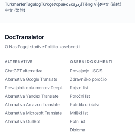
Türkmenler
Tagalog
Türkçe
Українська
اردو
Tiếng Việt
中文 (简体)
中文 (繁體)
DocTranslator
O Nas
·
Pogoji storitve
·
Politika zasebnosti
ALTERNATIVE
OSEBNI DOKUMENTI
ChatGPT alternativa
Prevajanje USCIS
Alternativa Google Translate
Zdravniško poročilo
Prevajalnik dokumentov DeepL
Rojstni list
Alternativa Yandex Translate
Poročni list
Alternativa Amazon Translate
Potrdilo o ločitvi
Alternativa Microsoft Translate
Mrliški list
Alternativa QuillBot
Potni list
Diploma