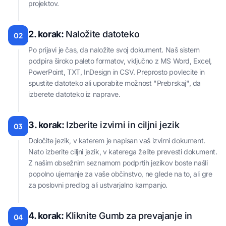
projektov.
2. korak:
Naložite datoteko
02
Po prijavi je čas, da naložite svoj dokument. Naš sistem
podpira široko paleto formatov, vključno z MS Word, Excel,
PowerPoint, TXT, InDesign in CSV. Preprosto povlecite in
spustite datoteko ali uporabite možnost "Prebrskaj", da
izberete datoteko iz naprave.
3. korak:
Izberite izvirni in ciljni jezik
03
Določite jezik, v katerem je napisan vaš izvirni dokument.
Nato izberite ciljni jezik, v katerega želite prevesti dokument.
Z našim obsežnim seznamom podprtih jezikov boste našli
popolno ujemanje za vaše občinstvo, ne glede na to, ali gre
za poslovni predlog ali ustvarjalno kampanjo.
4. korak:
Kliknite Gumb za prevajanje in
04