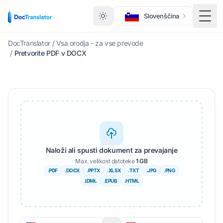
Slovenščina
Prek
DocTranslator
/
Vsa orodja - za vse prevode
/
Pretvorite PDF v DOCX
Naloži ali spusti dokument za prevajanje
Max. velikost datoteke
1 GB
.PDF
.DOCX
.PPTX
.XLSX
.TXT
.JPG
.PNG
.IDML
.EPUB
.HTML