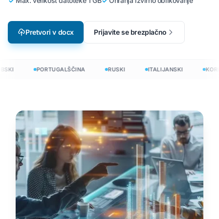
Max. velikost datoteke 1 GB
Ohranja izvirno oblikovanje
Pretvori v docx
Prijavite se brezplačno
SKI
PORTUGALŠČINA
RUSKI
ITALIJANSKI
KORE