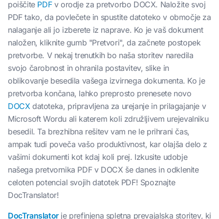
poiščite
PDF
v orodje za pretvorbo DOCX. Naložite svoj
PDF tako, da povlečete in spustite datoteko v območje za
nalaganje ali jo izberete iz naprave. Ko je vaš dokument
naložen, kliknite gumb "Pretvori", da začnete postopek
pretvorbe. V nekaj trenutkih bo naša storitev naredila
svojo čarobnost in ohranila postavitev, slike in
oblikovanje besedila vašega izvirnega dokumenta. Ko je
pretvorba končana, lahko preprosto prenesete novo
DOCX
datoteka, pripravljena za urejanje in prilagajanje v
Microsoft Wordu ali katerem koli združljivem urejevalniku
besedil. Ta brezhibna rešitev vam ne le prihrani čas,
ampak tudi poveča vašo produktivnost, kar olajša delo z
vašimi dokumenti kot kdaj koli prej. Izkusite udobje
našega pretvornika PDF v DOCX še danes in odklenite
celoten potencial svojih datotek PDF! Spoznajte
DocTranslator!
DocTranslator
je prefinjena spletna prevajalska storitev, ki