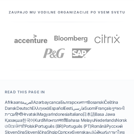
NAŠI PARTNERJI
ZAUPAJO MU VODILNE ORGANIZACIJE PO VSEM SVETU
READ THIS PAGE IN
Afrikaans
العربية
Azərbaycanca
Български
বাংলা
Bosanski
Čeština
Dansk
Deutsch
Ελληνικά
Español
Eesti
فارسی
Suomi
Français
ગુજરાતી
עברית
हिन्दी
Hrvatski
Magyar
Indonesia
Italiano
日本語
Basa Jawa
Қазақша
한국어
Kurdî
Монгол
मराठी
Bahasa Melayu
Nederlands
Norsk
ଓଡିଆ
ਪੰਜਾਬੀ
Polski
Português (BR)
Português (PT)
Română
Русский
Slovenčina
Slovenščina
Shqip
Српски
Svenska
தமிழ்
తెలుగు
ภาษาไทย