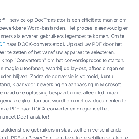
 - service op DocTranslator is een efficiënte manier om
 bewerkbare Word-bestanden. Het proces is eenvoudig en
inners als ervaren gebruikers tegemoet te komen. Om te
DF
naar DOCX-conversietool. Upload uw PDF door het
er te zetten of het vanaf uw apparaat te selecteren.
 knop "Converteren" om het conversieproces te starten.
jn magie uitoefenen, waarbij de lay-out, afbeeldingen en
en blijven. Zodra de conversie is voltooid, kunt u
and, klaar voor bewerking en aanpassing in Microsoft
naadloze oplossing bespaart u niet alleen tijd, maar
et gemakkelijker dan ooit wordt om met uw documenten te
nze PDF naar DOCX converter en ontgrendel het
Ontmoet DocTranslator!
aaldienst die gebruikers in staat stelt om verschillende
d, PDF en PowerPoint, en deze in verschillende talen te