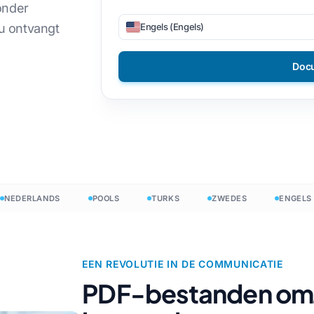
onder
en
DOCX naar TXT
mees
Filipijns
Engels (Engels)
u ontvangt
EPUB naar PDF
s
Fins
Doc
Bulgaars
ling
ens
Hongaars
Zoeloe
den
sch
Joruba
elling
Alle 120+ talen →
ERLANDS
POOLS
TURKS
ZWEDES
ENGELS
Begin vrij
Begin vrij
EEN REVOLUTIE IN DE COMMUNICATIE
PDF-bestanden om