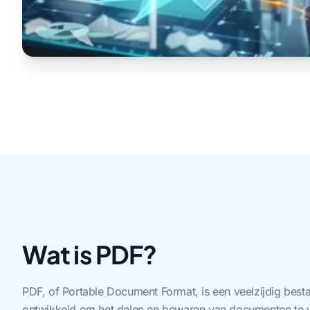
Wat is PDF?
PDF, of Portable Document Format, is een veelzijdig best
ontwikkeld om het delen en bewaren van documenten te 