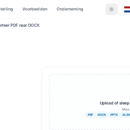
stelling
Voorbeelden
Onderneming
rteer PDF naar DOCX
CONVERTEER OP FORMAAT
RE TALEN
MEER TALEN
OCX)
PDF naar DOCX
Afrikaans
X)
PDF naar TXT
ls
Zweeds
InDesign naar PDF
Hebreeuws
XLSX naar PDF
Servisch
IDML)
TXT naar XLSX
Sloveens
Upload of sleep
JPG naar PDF
Swahili
Max.
.PDF
.DOCX
.PPTX
.XLSX
JPEG naar PDF
Amhaars
en
PNG naar PDF
Albanees