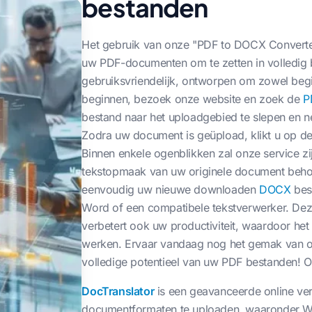
bestanden
Het gebruik van onze "PDF to DOCX Converter"
uw PDF-documenten om te zetten in volledig
gebruiksvriendelijk, ontworpen om zowel beg
beginnen, bezoek onze website en zoek de
P
bestand naar het uploadgebied te slepen en ne
Zodra uw document is geüpload, klikt u op de
Binnen enkele ogenblikken zal onze service zi
tekstopmaak van uw originele document behoud
eenvoudig uw nieuwe downloaden
DOCX
best
Word of een compatibele tekstverwerker. Deze 
verbetert ook uw productiviteit, waardoor h
werken. Ervaar vandaag nog het gemak van o
volledige potentieel van uw PDF bestanden! 
DocTranslator
is een geavanceerde online vert
documentformaten te uploaden, waaronder Wor