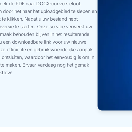
zoek de PDF naar DOCX-conversietool.
door het naar het uploadgebied te slepen en
 te klikken. Nadat u uw bestand hebt
versie te starten. Onze service verwerkt uw
pmaak behouden blijven in het resulterende
 u een downloadbare link voor uw nieuwe
 efficiënte en gebruiksvriendelijke aanpak
te ontsluiten, waardoor het eenvoudig is om in
 te maken. Ervaar vandaag nog het gemak
kflow!