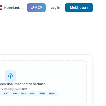
MCP
Log in
Meld je aan
Nederlands
 een document om te vertalen
 bestandsgrootte
1 GB
.TXT
.JPG
.PNG
.IDML
. EPUB
.HTML