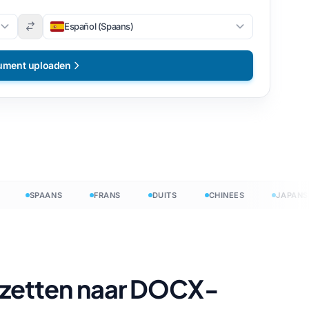
Español (Spaans)
ument uploaden
SPAANS
FRANS
DUITS
CHINEES
JAPANS
zetten naar DOCX-