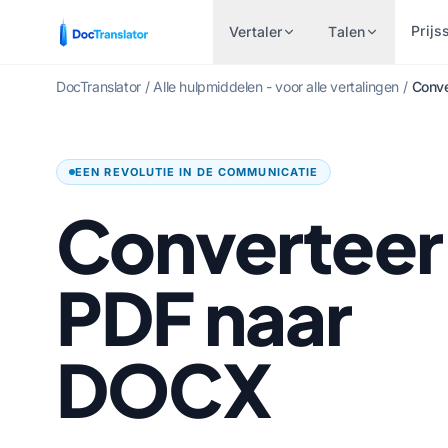
Prijs
Vertaler
Talen
DocTranslator
/
Alle hulpmiddelen - voor alle vertalingen
/
Conve
VERTAAL OP
INDUSTRIEËN
POPULAIRE TAALPAREN
ANDE
BESTANDSTYPE
EEN REVOLUTIE IN DE COMMUNICATIE
Financiën & Bankieren
Word-document (.D
Engels naar Spaans
Nee.
Converteer
Gezondheidszorg
Excel-bestand (.XLS
Engels naar Frans
Bengaa
Juridische vertalingen
PowerPoint (.PPT)
Engels naar Duits
Urdu
PDF naar
Personeelszaken
PowerPoint PPTX
Engels naar Chinees
Noors
Overheid & Defensie
InDesign-bestand (.
Engels naar Japans
Marathi
DOCX
Patent vertaling
EPUB-vertaler
Engels naar Russisch
Telugu
Technisch
AI EPUB-vertaler
Engels naar Portugees
Tamil
Productie
Vertaal TXT-bestand
Engels naar Italiaans
Turks