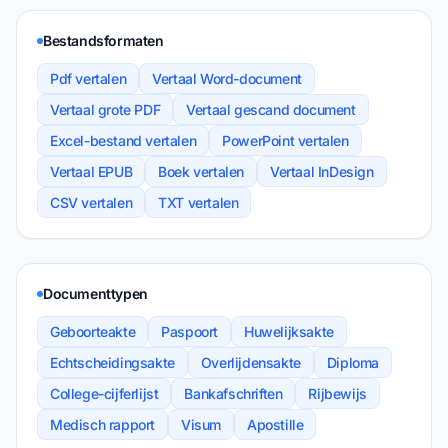
Bestandsformaten
Pdf vertalen
Vertaal Word-document
Vertaal grote PDF
Vertaal gescand document
Excel-bestand vertalen
PowerPoint vertalen
Vertaal EPUB
Boek vertalen
Vertaal InDesign
CSV vertalen
TXT vertalen
Documenttypen
Geboorteakte
Paspoort
Huwelijksakte
Echtscheidingsakte
Overlijdensakte
Diploma
College-cijferlijst
Bankafschriften
Rijbewijs
Medisch rapport
Visum
Apostille