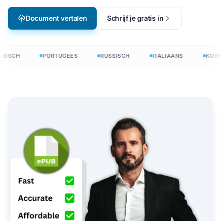
Document vertalen
Schrijf je gratis in
BISCH
PORTUGEES
RUSSISCH
ITALIAANS
KORE