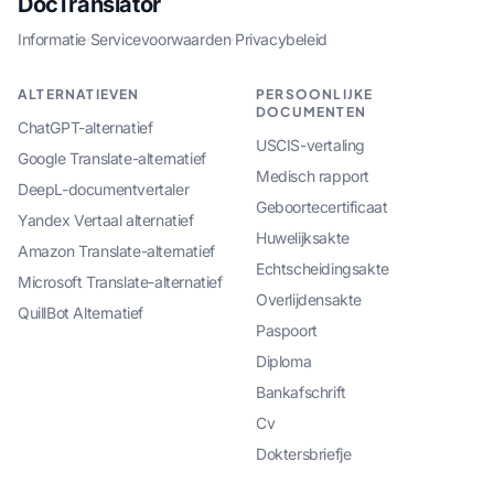
DocTranslator
Informatie
·
Servicevoorwaarden
·
Privacybeleid
ALTERNATIEVEN
PERSOONLIJKE
DOCUMENTEN
ChatGPT-alternatief
USCIS-vertaling
Google Translate-alternatief
Medisch rapport
DeepL-documentvertaler
Geboortecertificaat
Yandex Vertaal alternatief
Huwelijksakte
Amazon Translate-alternatief
Echtscheidingsakte
Microsoft Translate-alternatief
Overlijdensakte
QuillBot Alternatief
Paspoort
Diploma
Bankafschrift
Cv
Doktersbriefje