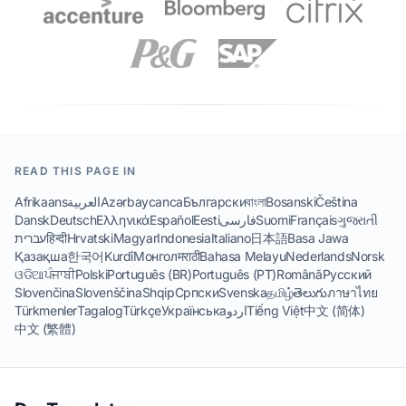
READ THIS PAGE IN
Afrikaans
العربية
Azərbaycanca
Български
বাংলা
Bosanski
Čeština
Dansk
Deutsch
Ελληνικά
Español
Eesti
فارسی
Suomi
Français
ગુજરાતી
עברית
हिन्दी
Hrvatski
Magyar
Indonesia
Italiano
日本語
Basa Jawa
Қазақша
한국어
Kurdî
Монгол
मराठी
Bahasa Melayu
Nederlands
Norsk
ଓଡିଆ
ਪੰਜਾਬੀ
Polski
Português (BR)
Português (PT)
Română
Русский
Slovenčina
Slovenščina
Shqip
Српски
Svenska
தமிழ்
తెలుగు
ภาษาไทย
Türkmenler
Tagalog
Türkçe
Українська
اردو
Tiếng Việt
中文 (简体)
中文 (繁體)