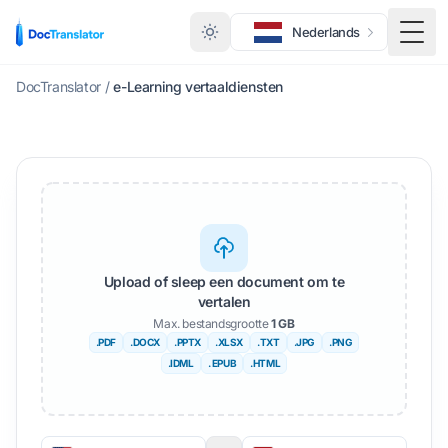
Nederlands
Scha
DocTranslator
/
e-Learning vertaaldiensten
Upload of sleep een document om te
vertalen
Max. bestandsgrootte
1 GB
.PDF
.DOCX
.PPTX
.XLSX
.TXT
.JPG
.PNG
.IDML
. EPUB
.HTML