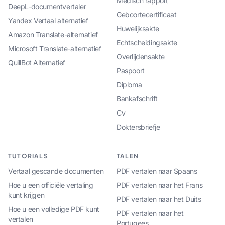
Medisch rapport
DeepL-documentvertaler
Geboortecertificaat
Yandex Vertaal alternatief
Huwelijksakte
Amazon Translate-alternatief
Echtscheidingsakte
Microsoft Translate-alternatief
Overlijdensakte
QuillBot Alternatief
Paspoort
Diploma
Bankafschrift
Cv
Doktersbriefje
TUTORIALS
TALEN
Vertaal gescande documenten
PDF vertalen naar Spaans
Hoe u een officiële vertaling
PDF vertalen naar het Frans
kunt krijgen
PDF vertalen naar het Duits
Hoe u een volledige PDF kunt
PDF vertalen naar het
vertalen
Portugees