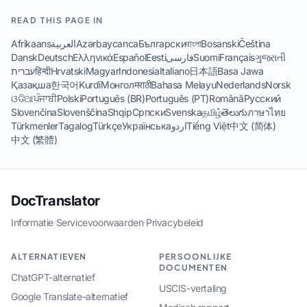
READ THIS PAGE IN
Afrikaans
العربية
Azərbaycanca
Български
বাংলা
Bosanski
Čeština
Dansk
Deutsch
Ελληνικά
Español
Eesti
فارسی
Suomi
Français
ગુજરાતી
עברית
हिन्दी
Hrvatski
Magyar
Indonesia
Italiano
日本語
Basa Jawa
Қазақша
한국어
Kurdî
Монгол
मराठी
Bahasa Melayu
Nederlands
Norsk
ଓଡିଆ
ਪੰਜਾਬੀ
Polski
Português (BR)
Português (PT)
Română
Русский
Slovenčina
Slovenščina
Shqip
Српски
Svenska
தமிழ்
తెలుగు
ภาษาไทย
Türkmenler
Tagalog
Türkçe
Українська
اردو
Tiếng Việt
中文 (简体)
中文 (繁體)
DocTranslator
Informatie
·
Servicevoorwaarden
·
Privacybeleid
ALTERNATIEVEN
PERSOONLIJKE
DOCUMENTEN
ChatGPT-alternatief
USCIS-vertaling
Google Translate-alternatief