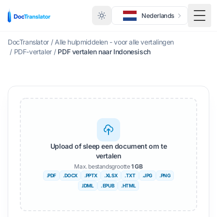
Nederlands
Scha
DocTranslator
/
Alle hulpmiddelen - voor alle vertalingen
/
PDF-vertaler
/
PDF vertalen naar Indonesisch
Upload of sleep een document om te
vertalen
Max. bestandsgrootte
1 GB
.PDF
.DOCX
.PPTX
.XLSX
.TXT
.JPG
.PNG
.IDML
. EPUB
.HTML