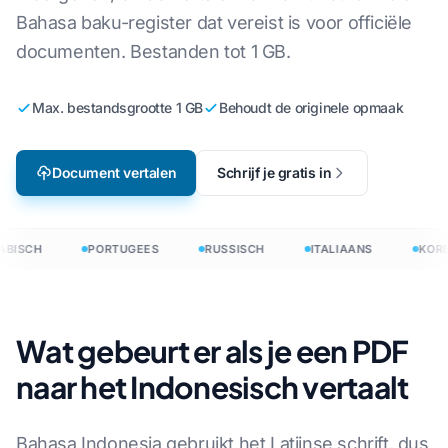
Bahasa baku-register dat vereist is voor officiële
documenten. Bestanden tot 1 GB.
Max. bestandsgrootte 1 GB
Behoudt de originele opmaak
Document vertalen
Schrijf je gratis in
BISCH
PORTUGEES
RUSSISCH
ITALIAANS
KORE
Wat gebeurt er als je een PDF
naar het Indonesisch vertaalt
Bahasa Indonesia gebruikt het Latijnse schrift, dus