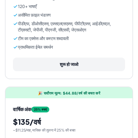
120+ भाषाएँ
असीमित फ़ाइल भंडारण
पीडीएफ, डीओसीएक्स, एक्सएलएसएक्स, पीपीटीएक्स, आईडीएमएल,
टीएक्सटी, जेपीजी, पीएनजी, सीएसवी, जेएसओएन
टीम का एक्सेस और कस्टम शब्दावली
प्राथमिकता ईमेल समर्थन
शुरू हो जाओ
🎉 सर्वोत्तम मूल्य: $44.88/वर्ष की बचत करें
वार्षिक अंक
25% बचाएं
$135/वर्ष
~$11.25/माह, मासिक की तुलना में 25% की बचत