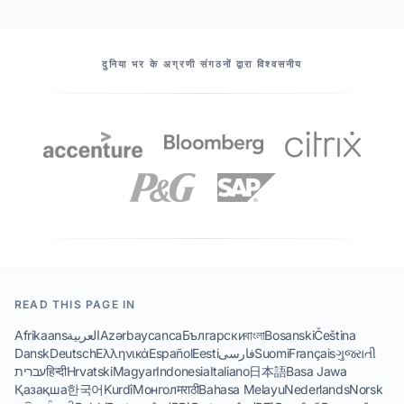
हमारे सहयोगियों
दुनिया भर के अग्रणी संगठनों द्वारा विश्वसनीय
READ THIS PAGE IN
Afrikaans
العربية
Azərbaycanca
Български
বাংলা
Bosanski
Čeština
Dansk
Deutsch
Ελληνικά
Español
Eesti
فارسی
Suomi
Français
ગુજરાતી
עברית
हिन्दी
Hrvatski
Magyar
Indonesia
Italiano
日本語
Basa Jawa
Қазақша
한국어
Kurdî
Монгол
मराठी
Bahasa Melayu
Nederlands
Norsk