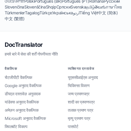
ଓଡିଆ
ਪੰਜਾਬੀ
Polski
Português (BR)
Português (PT)
Română
Русский
Slovenčina
Slovenščina
Shqip
Српски
Svenska
தமிழ்
తెలుగు
ภาษาไทย
Türkmenler
Tagalog
Türkçe
Українська
اردو
Tiếng Việt
中文 (简体)
中文 (繁體)
DocTranslator
हमारे बारे में
·
सेवा की शर्तें
·
गोपनीयता नीति
वैकल्पिक
व्यक्तिगत दस्तावेज
चैटजीपीटी वैकल्पिक
यूएससीआईएस अनुवाद
Google अनुवाद वैकल्पिक
चिकित्सा विवरण
डीपएल दस्तावेज़ अनुवादक
जन्म प्रमाणपत्र
यांडेक्स अनुवाद वैकल्पिक
शादी का प्रमाणपत्र
अमेज़न अनुवाद वैकल्पिक
तलाक प्रमाण पत्र
Microsoft अनुवाद वैकल्पिक
मृत्यु प्रमाण पत्र
क्विलबॉट विकल्प
पासपोर्ट