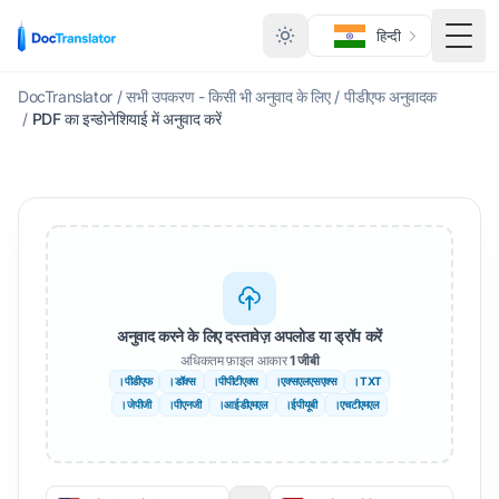
हिन्दी
मेनू टॉ
DocTranslator
/
सभी उपकरण - किसी भी अनुवाद के लिए
/
पीडीएफ अनुवादक
/
PDF का इन्डोनेशियाई में अनुवाद करें
अनुवाद करने के लिए दस्तावेज़ अपलोड या ड्रॉप करें
अधिकतम फ़ाइल आकार
1 जीबी
।पीडीएफ
।डॉक्स
।पीपीटीएक्स
।एक्सएलएसएक्स
।TXT
।जेपीजी
।पीएनजी
।आईडीएमएल
।ईपीयूबी
।एचटीएमएल