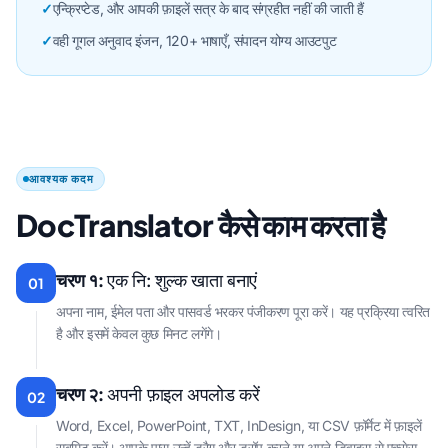
✓
एन्क्रिप्टेड, और आपकी फ़ाइलें सत्र के बाद संग्रहीत नहीं की जाती हैं
✓
वही गूगल अनुवाद इंजन, 120+ भाषाएँ, संपादन योग्य आउटपुट
आवश्यक कदम
DocTranslator कैसे काम करता है
चरण १:
एक नि: शुल्क खाता बनाएं
01
अपना नाम, ईमेल पता और पासवर्ड भरकर पंजीकरण पूरा करें। यह प्रक्रिया त्वरित
है और इसमें केवल कुछ मिनट लगेंगे।
चरण २:
अपनी फ़ाइल अपलोड करें
02
Word, Excel, PowerPoint, TXT, InDesign, या CSV फ़ॉर्मेट में फ़ाइलें
सबमिट करें। आपके पास उन्हें ड्रैग और ड्रॉप करने या अपने डिवाइस से एक्सेस