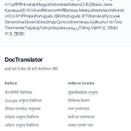
עברית
हिन्दी
Hrvatski
Magyar
Indonesia
Italiano
日本語
Basa Jawa
Қазақша
한국어
Kurdî
Монгол
मराठी
Bahasa Melayu
Nederlands
Norsk
ଓଡିଆ
ਪੰਜਾਬੀ
Polski
Português (BR)
Português (PT)
Română
Русский
Slovenčina
Slovenščina
Shqip
Српски
Svenska
தமிழ்
తెలుగు
ภาษาไทย
Türkmenler
Tagalog
Türkçe
Українська
اردو
Tiếng Việt
中文 (简体)
中文 (繁體)
DocTranslator
हमारे बारे में
·
सेवा की शर्तें
·
गोपनीयता नीति
वैकल्पिक
व्यक्तिगत दस्तावेज
चैटजीपीटी वैकल्पिक
यूएससीआईएस अनुवाद
Google अनुवाद वैकल्पिक
चिकित्सा विवरण
डीपएल दस्तावेज़ अनुवादक
जन्म प्रमाणपत्र
यांडेक्स अनुवाद वैकल्पिक
शादी का प्रमाणपत्र
अमेज़न अनुवाद वैकल्पिक
तलाक प्रमाण पत्र