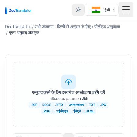
हिन्दी
टॉगल म
DocTranslator
/
सभी उपकरण - किसी भी अनुवाद के लिए
/
पीडीएफ अनुवादक
/
गूगल अनुवाद पीडीएफ
अनुवाद करने के लिए दस्तावेज़ अपलोड या ड्रॉप करें
अधिकतम फ़ाइल आकार
1 जीबी
.PDF
.DOCX
.PPTX
. एक्सएलएसएक्स
.TXT
.JPG
.PNG
. आईडीएमएल
. ईपीयूबी
.HTML