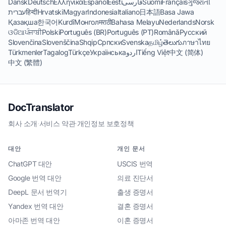
Dansk
Deutsch
Ελληνικά
Español
Eesti
فارسی
Suomi
Français
ગુજરાતી
עברית
हिन्दी
Hrvatski
Magyar
Indonesia
Italiano
日本語
Basa Jawa
Қазақша
한국어
Kurdî
Монгол
मराठी
Bahasa Melayu
Nederlands
Norsk
ଓଡିଆ
ਪੰਜਾਬੀ
Polski
Português (BR)
Português (PT)
Română
Русский
Slovenčina
Slovenščina
Shqip
Српски
Svenska
தமிழ்
తెలుగు
ภาษาไทย
Türkmenler
Tagalog
Türkçe
Українська
اردو
Tiếng Việt
中文 (简体)
中文 (繁體)
DocTranslator
회사 소개
·
서비스 약관
·
개인정보 보호정책
대안
개인 문서
ChatGPT 대안
USCIS 번역
Google 번역 대안
의료 진단서
DeepL 문서 번역기
출생 증명서
Yandex 번역 대안
결혼 증명서
아마존 번역 대안
이혼 증명서