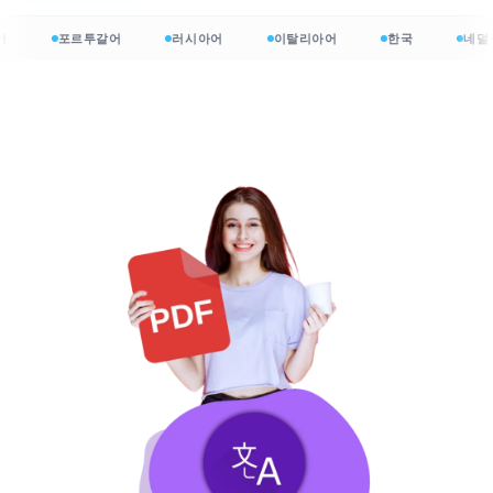
포르투갈어
러시아어
이탈리아어
한국
네덜