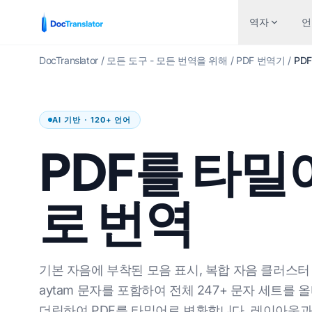
역자
언
DocTranslator
/
모든 도구 - 모든 번역을 위해
/
PDF 번역기
/
PD
산업
파
에서 언어로
인기 있는 언어 쌍
AI 기반 · 120+ 언어
금융 및 은행
워드
 영어로
영어에서 스페인어로
PDF를 타밀
보건 의료
엑셀
 스페인어로
영어에서 프랑스어로
법률 번역
파워
 포르투갈어로
영어에서 독일어로
로 번역
인적 자원
파워
 프랑스어로
영어에서 중국어로
정부 및 국방
인디
 독일어로
영어에서 일본어로
특허 번역
EP
 중국어로
영어에서 러시아어로
기본 자음에 부착된 모음 표시, 복합 자음 클러스터
인위적인
AI
 일본어로
영어에서 포르투갈어로
aytam 문자를 포함하여 전체 247+ 문자 세트를 
더링하여 PDF를 타밀어로 변환합니다. 레이아웃과
조작
TX
 러시아어로
영어에서 이탈리아어로