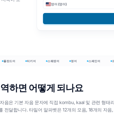
영어 (영어)
V 파일 번역
DOCX에서 TXT로
베트남어
필리핀어
ON 번역
EPUB에서 PDF로
이탈리아 사람
핀란드어
ML 번역기
광택
불가리아 사람
자인 단어 수
우크라이나 인
헝가리 인
OCX 워드 카운터
라틴어
줄루 족
el 파일 수
체코 사람
요루바어
폴란드어
터키어
스웨덴어
영어
스페인어
프랑
포인트 단어 수
아일랜드의
120+ 언어 전부 →
몽족
번역하면 어떻게 되나요
무료로 시작하세요
무료로
음은 기본 자음 문자에 직접 kombu, kaal 및 관련 형
 전달합니다. 타밀어 알파벳은 12개의 모음, 18개의 자음