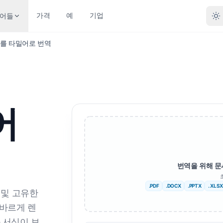
가격
예
기업
어들
F를 타밀어로 번역
일 형식별 번역
포맷별 변환
기타 언어
더 많은 언어
 문서(.DOCX)
PDF에서 DOCX로
아니요
아프리카 사람
어
 파일(.XLSX)
PDF에서 TXT로
벵골 사람
스웨덴어
포인트 (.PPT)
인디자인에서 PDF로
우르두어
헤브라이 사람
포인트 PPTX
XLSX를 PDF로
노르웨이 인
세르비아 사람
번역을 위해 
자인 파일(.IDML)
TXT에서 XLSX로
마라티어
슬로베니아
UB 번역기
JPG to PDF
텔루구어
스와힐리어
.PDF
.DOCX
.PPTX
. XLSX
 및 고유한
 EPUB 번역기
JPEG에서 PDF로
타밀 사람
암하라어
올바르게 렌
 서식이 보
T 파일 번역
PNG에서 PDF로
터키어
알바니아