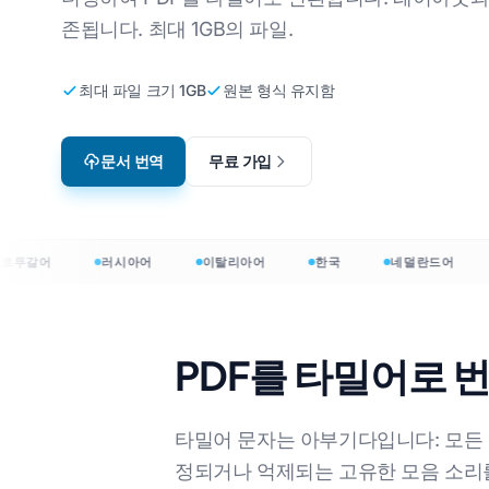
존됩니다. 최대 1GB의 파일.
웨어
비디오 게임 현지화
CS
 한국어로
영어에서 한국어로
역기
이러닝
JS
서 아랍어로
영어에서 아랍어로
최대 파일 크기 1GB
원본 형식 유지함
HT
 네덜란드어로
영어에서 터키어로
문서 번역
무료 가입
인디
 덴마크어로
영어에서 인도네시아어로
.D
 인도네시아어로
영어에서 힌디어로
Exc
영어에서 우르두어로
언어 →
투갈어
러시아어
이탈리아어
한국
네덜란드어
파워
PDF를 타밀어로 
0+ 언어로 문서를 번역합니다
nslator: 120+ 언어로 문서를 번역합니다
타밀어 문자는 아부기다입니다: 모든 자
정되거나 억제되는 고유한 모음 소리를