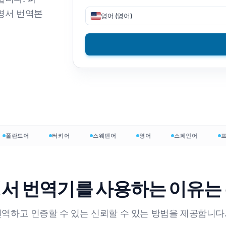
명서 번역본
영어 (영어)
V 파일 번역
DOCX에서 TXT로
베트남어
필리핀어
ON 번역
EPUB에서 PDF로
이탈리아 사람
핀란드어
ML 번역기
광택
불가리아 사람
자인 단어 수
우크라이나 인
헝가리 인
OCX 워드 카운터
라틴어
줄루 족
el 파일 수
체코 사람
요루바어
포인트 단어 수
아일랜드의
120+ 언어 전부 →
란드어
터키어
스웨덴어
영어
스페인어
프랑
몽족
무료로 시작하세요
생 증명서 번역기를 사용하는 이유
무료로
를 번역하고 인증할 수 있는 신뢰할 수 있는 방법을 제공합니다