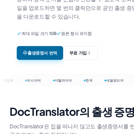
일을 업로드하면 몇 번의 클릭만으로 공인 출생 증
웨어
비디오 게임 현지화
CS
 한국어로
영어에서 한국어로
을 다운로드할 수 있습니다.
역기
이러닝
JS
서 아랍어로
영어에서 아랍어로
최대 파일 크기 1GB
원본 형식 유지함
HT
 네덜란드어로
영어에서 터키어로
인디
 덴마크어로
영어에서 인도네시아어로
출생증명서 번역
무료 가입
.D
 인도네시아어로
영어에서 힌디어로
Exc
영어에서 우르두어로
언어 →
파워
갈어
러시아어
이탈리아어
한국
네덜란드어
폴
0+ 언어로 문서를 번역합니다
DocTranslator의 출
nslator: 120+ 언어로 문서를 번역합니다
DocTranslator은 집을 떠나지 않고도 출생증명서