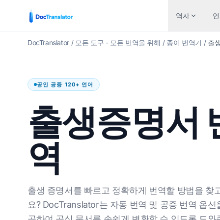
역자
언
DocTranslator
/
모든 도구 - 모든 번역을 위해
/
종이 번역기
/
출
산업
파
에서 언어로
인기 있는 언어 쌍
공인 공증 120+ 언어
금융 및 은행
워드
 영어로
영어에서 스페인어로
출생증명서 
보건 의료
엑셀
 스페인어로
영어에서 프랑스어로
법률 번역
파워
 포르투갈어로
영어에서 독일어로
역
인적 자원
파워
 프랑스어로
영어에서 중국어로
정부 및 국방
인디
 독일어로
영어에서 일본어로
특허 번역
EP
 중국어로
영어에서 러시아어로
출생 증명서를 빠르고 정확하게 번역할 방법을 찾
인위적인
AI
 일본어로
영어에서 포르투갈어로
요? DocTranslator는 자동 번역 및 공증 번역 옵
공하여 공식 문서를 손쉽게 변환할 수 있도록 도와
조작
TX
 러시아어로
영어에서 이탈리아어로