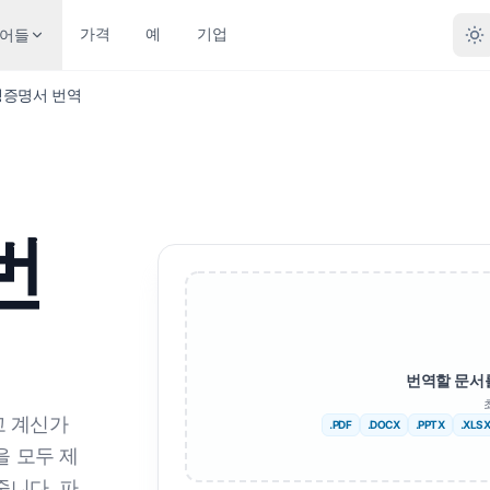
가격
예
기업
어들
생증명서 번역
일 형식별 번역
포맷별 변환
기타 언어
더 많은 언어
 문서(.DOCX)
PDF에서 DOCX로
아니요
아프리카 사람
번
 파일(.XLSX)
PDF에서 TXT로
벵골 사람
스웨덴어
포인트 (.PPT)
인디자인에서 PDF로
우르두어
헤브라이 사람
포인트 PPTX
XLSX를 PDF로
노르웨이 인
세르비아 사람
자인 파일(.IDML)
TXT에서 XLSX로
마라티어
슬로베니아
번역할 문서
UB 번역기
JPG to PDF
텔루구어
스와힐리어
고 계신가
.PDF
.DOCX
.PPTX
.XLS
 EPUB 번역기
JPEG에서 PDF로
타밀 사람
암하라어
션을 모두 제
줍니다. 파
T 파일 번역
PNG에서 PDF로
터키어
알바니아