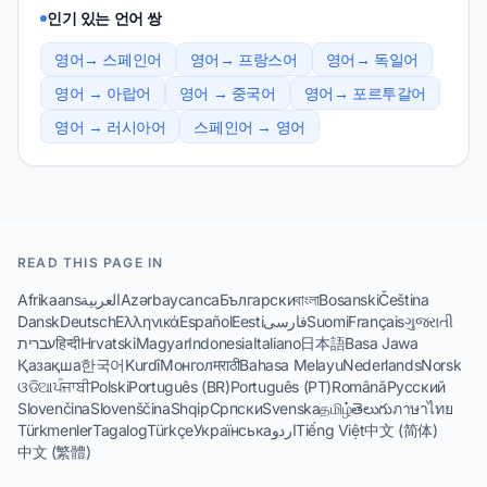
인기 있는 언어 쌍
영어→ 스페인어
영어→ 프랑스어
영어→ 독일어
영어 → 아랍어
영어 → 중국어
영어→ 포르투갈어
영어 → 러시아어
스페인어 → 영어
READ THIS PAGE IN
Afrikaans
العربية
Azərbaycanca
Български
বাংলা
Bosanski
Čeština
Dansk
Deutsch
Ελληνικά
Español
Eesti
فارسی
Suomi
Français
ગુજરાતી
עברית
हिन्दी
Hrvatski
Magyar
Indonesia
Italiano
日本語
Basa Jawa
Қазақша
한국어
Kurdî
Монгол
मराठी
Bahasa Melayu
Nederlands
Norsk
ଓଡିଆ
ਪੰਜਾਬੀ
Polski
Português (BR)
Português (PT)
Română
Русский
Slovenčina
Slovenščina
Shqip
Српски
Svenska
தமிழ்
తెలుగు
ภาษาไทย
Türkmenler
Tagalog
Türkçe
Українська
اردو
Tiếng Việt
中文 (简体)
中文 (繁體)