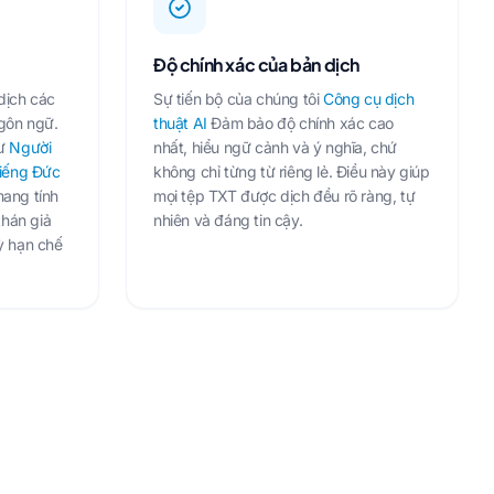
Độ chính xác của bản dịch
dịch các
Sự tiến bộ của chúng tôi
Công cụ dịch
gôn ngữ.
thuật AI
Đảm bảo độ chính xác cao
hư
Người
nhất, hiểu ngữ cảnh và ý nghĩa, chứ
iếng Đức
không chỉ từng từ riêng lẻ. Điều này giúp
ang tính
mọi tệp TXT được dịch đều rõ ràng, tự
khán giả
nhiên và đáng tin cậy.
ỳ hạn chế