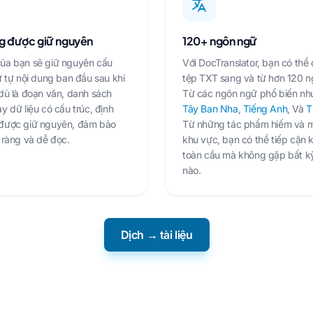
g được giữ nguyên
120+ ngôn ngữ
ủa bạn sẽ giữ nguyên cấu
Với DocTranslator, bạn có thể 
ứ tự nội dung ban đầu sau khi
tệp TXT sang và từ hơn 120 n
dù là đoạn văn, danh sách
Từ các ngôn ngữ phổ biến n
y dữ liệu có cấu trúc, định
Tây Ban Nha
,
Tiếng Anh
, Và
T
được giữ nguyên, đảm bảo
Từ những tác phẩm hiếm và m
 ràng và dễ đọc.
khu vực, bạn có thể tiếp cận 
toàn cầu mà không gặp bất k
nào.
Dịch → tài liệu