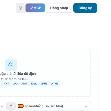
MCP
Đăng nhập
Đăng ký
 NGỮ
i
oặc thả tài liệu để dịch
 thước tệp tối đa
1 GB
a
.TXT
.JPG
.PNG
.IDML
. EPUB
.HTML
c
Español (tiếng Tây Ban Nha)