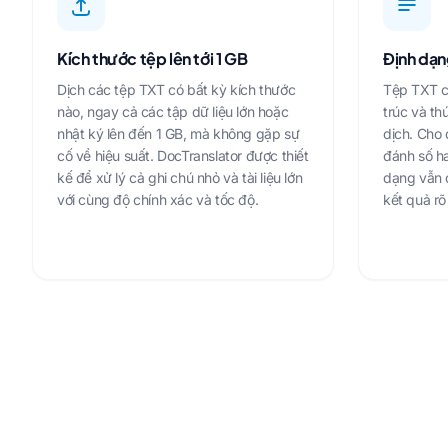
Kích thước tệp lên tới 1 GB
Định dạn
Dịch các tệp TXT có bất kỳ kích thước
Tệp TXT c
nào, ngay cả các tập dữ liệu lớn hoặc
trúc và th
nhật ký lên đến 1 GB, mà không gặp sự
dịch. Cho 
cố về hiệu suất. DocTranslator được thiết
đánh số ha
kế để xử lý cả ghi chú nhỏ và tài liệu lớn
dạng vẫn 
với cùng độ chính xác và tốc độ.
kết quả rõ