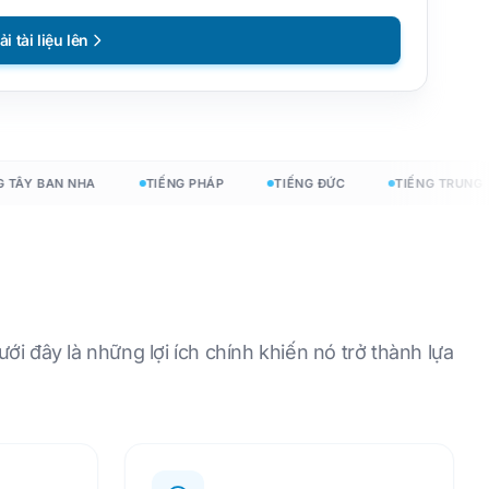
ải tài liệu lên
ines
y
ÂY BAN NHA
TIẾNG PHÁP
TIẾNG ĐỨC
TIẾNG TRUNG
gôn ngữ →
ới đây là những lợi ích chính khiến nó trở thành lựa
ắt đầu miễn phí