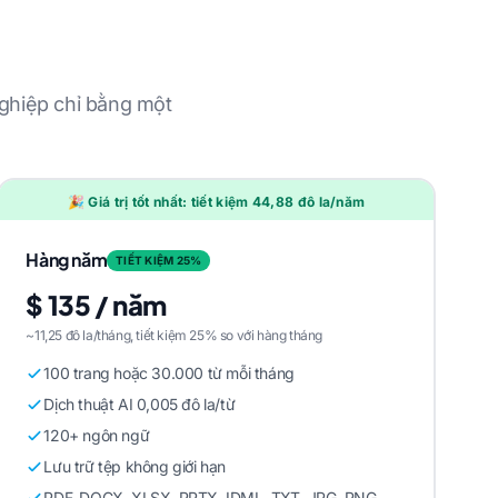
nghiệp chỉ bằng một
🎉 Giá trị tốt nhất: tiết kiệm 44,88 đô la/năm
Hàng năm
TIẾT KIỆM 25%
$ 135 / năm
~11,25 đô la/tháng, tiết kiệm 25% so với hàng tháng
100 trang hoặc 30.000 từ mỗi tháng
Dịch thuật AI 0,005 đô la/từ
120+ ngôn ngữ
Lưu trữ tệp không giới hạn
PDF, DOCX, XLSX, PPTX, IDML, TXT, JPG, PNG,