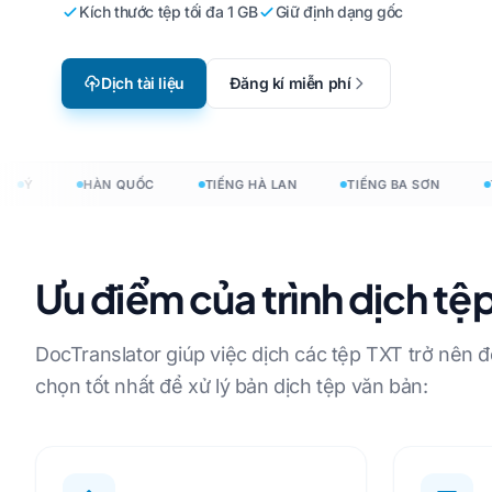
Nha
Kích thước tệp tối đa 1 GB
Giữ định dạng gốc
Bản địa hóa trò chơi điện tử
Dịch 
 sang tiếng Hàn
Tiếng Anh sang tiếng Ý
ho doanh
Học trực tuyến
Dịch 
 sang tiếng Ả Rập
Dịch tài liệu
Đăng kí miễn phí
Tiếng Anh sang tiếng Hàn
Trình
 sang tiếng Hà Lan
Tiếng Anh sang tiếng Ả Rập
 nhất
Đếm t
 sang tiếng Đan Mạch
Tiếng Anh sang tiếng Thổ
liệu
Ý
HÀN QUỐC
TIẾNG HÀ LAN
TIẾNG BA SƠN
TIẾ
Nhĩ Kỳ
Bộ đế
 sang tiếng Indonesia
Tiếng Anh sang tiếng
Đếm t
+ ngôn ngữ →
Indonesia
Ưu điểm của trình dịch tệ
Số từ
Tiếng Anh sang tiếng Hindi
Tiếng Anh sang tiếng Urdu
DocTranslator giúp việc dịch các tệp TXT trở nên đơ
iệu sang 120+ ngôn ngữ
chọn tốt nhất để xử lý bản dịch tệp văn bản:
anslator: dịch tài liệu sang 120+ ngôn ngữ