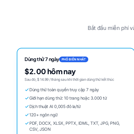
Bắt đầu miễn phí v
Dùng thử 7 ngày
PHỔ BIẾN NHẤT
$2.00 hôm nay
Sau đó, $ 14.99 / tháng sau khi thời gian dùng thử kết thúc
Dùng thử toàn quyền truy cập 7 ngày
Giới hạn dùng thử: 10 trang hoặc 3.000 từ
Dịch thuật AI 0,005 đô la/từ
120+ ngôn ngữ
PDF, DOCX, XLSX, PPTX, IDML, TXT, JPG, PNG,
CSV, JSON