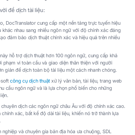
i để dịch tài liệu:
ạo, DocTranslator cung cấp một nền tảng trực tuyến hiệu
ệu khác nhau sang nhiều ngôn ngữ với độ chính xác đáng
tạo đảm bảo dịch thuật chính xác và hiệu quả trên nhiều
này hỗ trợ dịch thuật hơn 100 ngôn ngữ, cung cấp khả
i phạm vi toàn cầu và giao diện thân thiện với người
 giản để dịch toàn bộ tài liệu một cách nhanh chóng.
osoft
công cụ dịch thuật
xử lý văn bản, tài liệu, trang web
nhu cầu ngôn ngữ và là lựa chọn phổ biến cho những
iện.
L chuyên dịch các ngôn ngữ châu Âu với độ chính xác cao.
hính xác, bất kể độ dài tài liệu, khiến nó trở thành lựa
.
 nghiệp và chuyên gia bản địa hóa ưa chuộng, SDL