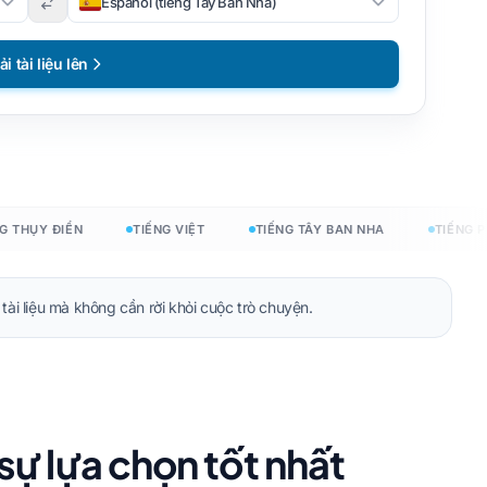
Español (tiếng Tây Ban Nha)
ải tài liệu lên
ỤY ĐIỂN
TIẾNG VIỆT
TIẾNG TÂY BAN NHA
TIẾNG PHÁP
tài liệu mà không cần rời khỏi cuộc trò chuyện.
hí
ự lựa chọn tốt nhất