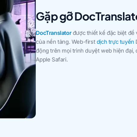
Gặp gỡ DocTranslat
DocTranslator
được thiết kế đặc biệt để 
của nền tảng. Web-first
dịch trực tuyến
D
động trên mọi trình duyệt web hiện đại,
Apple Safari.