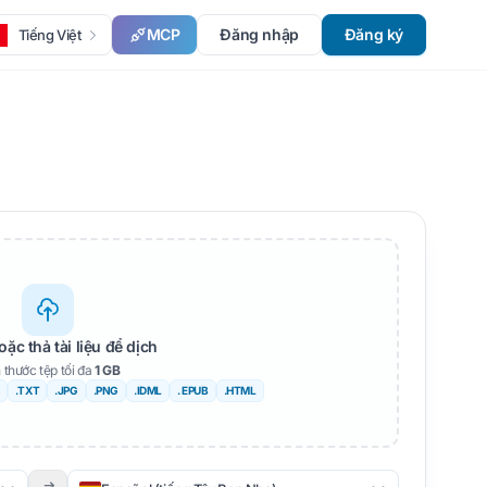
MCP
Đăng nhập
Đăng ký
Tiếng Việt
oặc thả tài liệu để dịch
 thước tệp tối đa
1 GB
.TXT
.JPG
.PNG
.IDML
. EPUB
.HTML