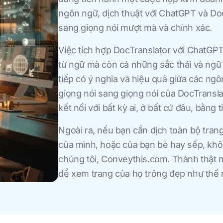
ngôn ngữ, dịch thuật với ChatGPT và Do
sang giọng nói mượt mà và chính xác.
Việc tích hợp DocTranslator với ChatGP
từ ngữ mà còn cả những sắc thái và ngữ
tiếp có ý nghĩa và hiệu quả giữa các ng
giọng nói sang giọng nói của DocTransla
kết nối với bất kỳ ai, ở bất cứ đâu, bằng
Ngoài ra, nếu bạn cần dịch toàn bộ tra
của mình, hoặc của bạn bè hay sếp, khôn
chúng tôi, Conveythis.com. Thành thật mà
để xem trang của họ trông đẹp như thế 