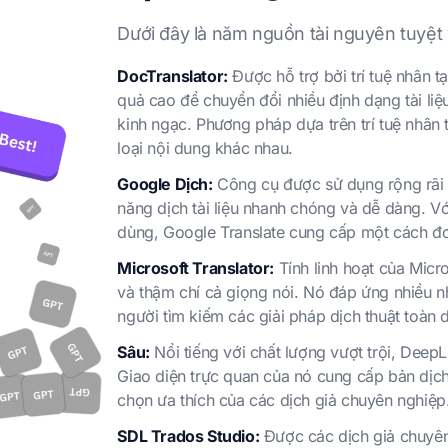
Dưới đây là năm nguồn tài nguyên tuyệt vờ
DocTranslator:
Được hỗ trợ bởi trí tuệ nhân t
quả cao để chuyển đổi nhiều định dạng tài li
kinh ngạc. Phương pháp dựa trên trí tuệ nhân 
loại nội dung khác nhau.
Google Dịch:
Công cụ được sử dụng rộng rãi 
năng dịch tài liệu nhanh chóng và dễ dàng. Vớ
dùng, Google Translate cung cấp một cách đơn
Microsoft Translator:
Tính linh hoạt của Micr
và thậm chí cả giọng nói. Nó đáp ứng nhiều 
người tìm kiếm các giải pháp dịch thuật toàn d
Sâu:
Nổi tiếng với chất lượng vượt trội, Deep
Giao diện trực quan của nó cung cấp bản dịch c
chọn ưa thích của các dịch giả chuyên nghiệp
SDL Trados Studio:
Được các dịch giả chuyên