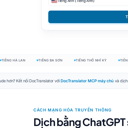
Tiếng Anh (Tiếng Anh)
DOCX sang TXT
Tiếng Việt
Người Philippines
T
EPUB sang PDF
Người Ý
Phần Lan
Đánh bóng
Tiếng Bungari
esign
Tiếng Ukraina
Người Hungary
X
Latin
Zulu
NG HÀ LAN
TIẾNG BA SƠN
TIẾNG THỔ NHĨ KỲ
TIẾNG TH
Tiếng séc
Yoruba
t
Người Ireland
Tất cả 120+ ngôn ngữ →
aude hơn? Kết nối DocTranslator với
DocTranslator MCP máy chủ
và dịch 
Người Mông
Bắt đầu miễn phí
Bắt đầu miễn p
CÁCH MẠNG HÓA TRUYỀN THÔNG
Dịch bằng ChatGPT s