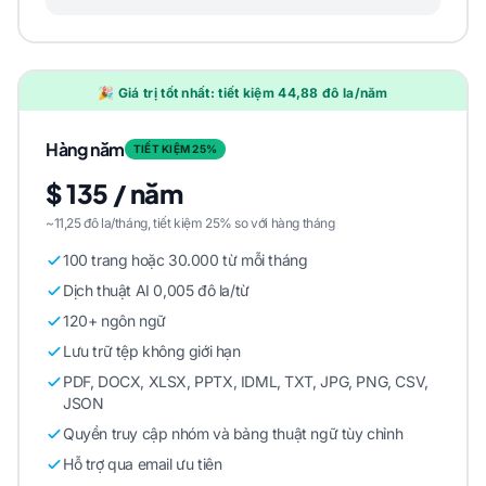
🎉 Giá trị tốt nhất: tiết kiệm 44,88 đô la/năm
Hàng năm
TIẾT KIỆM 25%
$ 135 / năm
~11,25 đô la/tháng, tiết kiệm 25% so với hàng tháng
100 trang hoặc 30.000 từ mỗi tháng
Dịch thuật AI 0,005 đô la/từ
120+ ngôn ngữ
Lưu trữ tệp không giới hạn
PDF, DOCX, XLSX, PPTX, IDML, TXT, JPG, PNG, CSV,
JSON
Quyền truy cập nhóm và bảng thuật ngữ tùy chỉnh
Hỗ trợ qua email ưu tiên