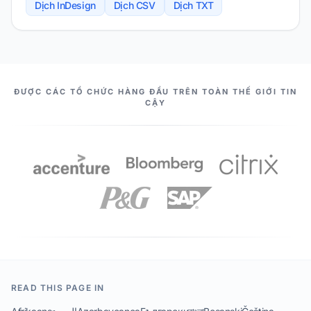
Dịch InDesign
Dịch CSV
Dịch TXT
NHỮNG CỘNG SỰ CỦA CHÚNG TA
ĐƯỢC CÁC TỔ CHỨC HÀNG ĐẦU TRÊN TOÀN THẾ GIỚI TIN
CẬY
READ THIS PAGE IN