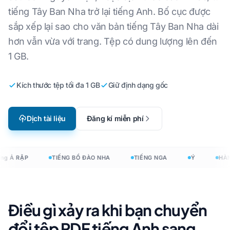
tiếng Tây Ban Nha trở lại tiếng Anh. Bố cục được
sắp xếp lại sao cho văn bản tiếng Tây Ban Nha dài
hơn vẫn vừa với trang. Tệp có dung lượng lên đến
1 GB.
Kích thước tệp tối đa 1 GB
Giữ định dạng gốc
Dịch tài liệu
Đăng kí miễn phí
ng Ả RẬP
TIẾNG BỒ ĐÀO NHA
TIẾNG NGA
Ý
HÀN
Điều gì xảy ra khi bạn chuyển
đổi tệp PDF tiếng Anh sang