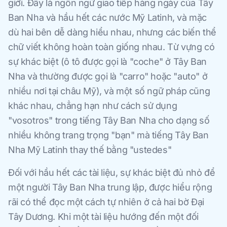
giới. Đây là ngôn ngữ giao tiếp hàng ngày của Tây
Ban Nha và hầu hết các nước Mỹ Latinh, và mặc
dù hai bên dễ dàng hiểu nhau, nhưng các biến thể
chữ viết không hoàn toàn giống nhau. Từ vựng có
sự khác biệt (ô tô được gọi là "coche" ở Tây Ban
Nha và thường được gọi là "carro" hoặc "auto" ở
nhiều nơi tại châu Mỹ), và một số ngữ pháp cũng
khác nhau, chẳng hạn như cách sử dụng
"vosotros" trong tiếng Tây Ban Nha cho dạng số
nhiều không trang trọng "bạn" mà tiếng Tây Ban
Nha Mỹ Latinh thay thế bằng "ustedes"
Đối với hầu hết các tài liệu, sự khác biệt đủ nhỏ để
một người Tây Ban Nha trung lập, được hiểu rộng
rãi có thể đọc một cách tự nhiên ở cả hai bờ Đại
Tây Dương. Khi một tài liệu hướng đến một đối