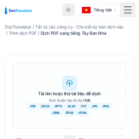
Tiếng Việt
Menu
DocTranslator
/
Tất cả các công cụ - Cho bất kỳ bản dịch nào
/
Trình dịch PDF
/
Dịch PDF sang tiếng Tây Ban Nha
Tải lên hoặc thả tài liệu để dịch
Kích thước tệp tối đa
1 GB
.PDF
.DOCX
.PPTX
.XLSX
.TXT
.JPG
.PNG
.IDML
. EPUB
.HTML