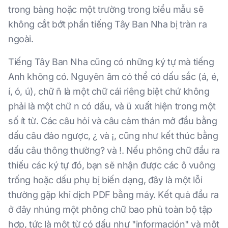
trong bảng hoặc một trường trong biểu mẫu sẽ
không cắt bớt phần tiếng Tây Ban Nha bị tràn ra
ngoài.
Tiếng Tây Ban Nha cũng có những ký tự mà tiếng
Anh không có. Nguyên âm có thể có dấu sắc (á, é,
í, ó, ú), chữ ñ là một chữ cái riêng biệt chứ không
phải là một chữ n có dấu, và ü xuất hiện trong một
số ít từ. Các câu hỏi và câu cảm thán mở đầu bằng
dấu câu đảo ngược, ¿ và ¡, cũng như kết thúc bằng
dấu câu thông thường? và !. Nếu phông chữ đầu ra
thiếu các ký tự đó, bạn sẽ nhận được các ô vuông
trống hoặc dấu phụ bị biến dạng, đây là một lỗi
thường gặp khi dịch PDF bằng máy. Kết quả đầu ra
ở đây nhúng một phông chữ bao phủ toàn bộ tập
hợp, tức là một từ có dấu như "información" và một