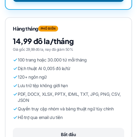
Hàng tháng
PHỔ BIẾN
14,99 đô la/tháng
Giá gốc 29,99 đô la, nay đã giảm 50%
100 trang hoặc 30.000 từ mỗi tháng
Dịch thuật AI 0,005 đô la/từ
120+ ngôn ngữ
Lưu trữ tệp không giới hạn
PDF, DOCX, XLSX, PPTX, IDML, TXT, JPG, PNG, CSV,
JSON
Quyền truy cập nhóm và bảng thuật ngữ tùy chỉnh
Hỗ trợ qua email ưu tiên
Bắt đầu