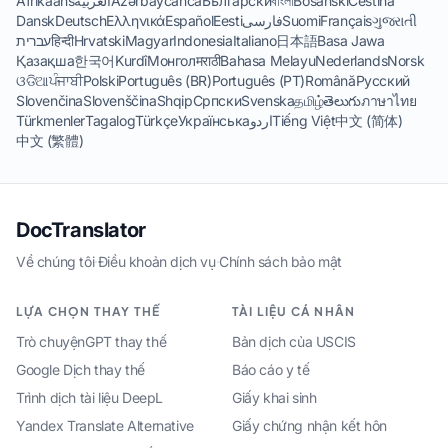
Afrikaans
العربية
Azərbaycanca
Български
বাংলা
Bosanski
Čeština
Dansk
Deutsch
Ελληνικά
Español
Eesti
فارسی
Suomi
Français
ગુજરાતી
עברית
हिन्दी
Hrvatski
Magyar
Indonesia
Italiano
日本語
Basa Jawa
Қазақша
한국어
Kurdî
Монгол
मराठी
Bahasa Melayu
Nederlands
Norsk
ଓଡିଆ
ਪੰਜਾਬੀ
Polski
Português (BR)
Português (PT)
Română
Русский
Slovenčina
Slovenščina
Shqip
Српски
Svenska
தமிழ்
తెలుగు
ภาษาไทย
Türkmenler
Tagalog
Türkçe
Українська
اردو
Tiếng Việt
中文 (简体)
中文 (繁體)
DocTranslator
Về chúng tôi
·
Điều khoản dịch vụ
·
Chính sách bảo mật
LỰA CHỌN THAY THẾ
TÀI LIỆU CÁ NHÂN
Trò chuyệnGPT thay thế
Bản dịch của USCIS
Google Dịch thay thế
Báo cáo y tế
Trình dịch tài liệu DeepL
Giấy khai sinh
Yandex Translate Alternative
Giấy chứng nhận kết hôn