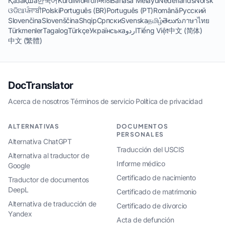
Қазақша
한국어
Kurdî
Монгол
मराठी
Bahasa Melayu
Nederlands
Norsk
ଓଡିଆ
ਪੰਜਾਬੀ
Polski
Português (BR)
Português (PT)
Română
Русский
Slovenčina
Slovenščina
Shqip
Српски
Svenska
தமிழ்
తెలుగు
ภาษาไทย
Türkmenler
Tagalog
Türkçe
Українська
اردو
Tiếng Việt
中文 (简体)
中文 (繁體)
DocTranslator
Acerca de nosotros
·
Términos de servicio
·
Política de privacidad
ALTERNATIVAS
DOCUMENTOS
PERSONALES
Alternativa ChatGPT
Traducción del USCIS
Alternativa al traductor de
Informe médico
Google
Certificado de nacimiento
Traductor de documentos
DeepL
Certificado de matrimonio
Alternativa de traducción de
Certificado de divorcio
Yandex
Acta de defunción