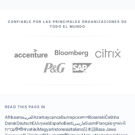
NUESTROS SOCIOS
CONFIABLE POR LAS PRINCIPALES ORGANIZACIONES DE
TODO EL MUNDO
READ THIS PAGE IN
Afrikaans
العربية
Azərbaycanca
Български
বাংলা
Bosanski
Čeština
Dansk
Deutsch
Ελληνικά
Español
Eesti
فارسی
Suomi
Français
ગુજરાતી
עברית
हिन्दी
Hrvatski
Magyar
Indonesia
Italiano
日本語
Basa Jawa