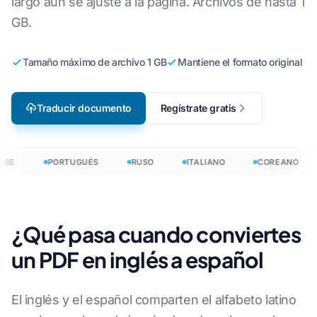
largo aún se ajuste a la página. Archivos de hasta 1
GB.
Tamaño máximo de archivo 1 GB
Mantiene el formato original
Traducir documento
Regístrate gratis
BE
PORTUGUÉS
RUSO
ITALIANO
COREANO
¿Qué pasa cuando conviertes
un PDF en inglés a español
El inglés y el español comparten el alfabeto latino