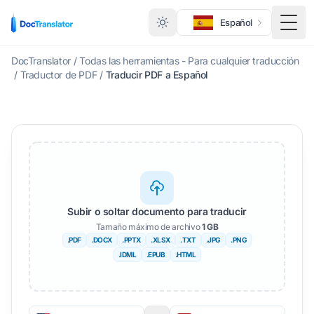
Español
Menú
DocTranslator
/
Todas las herramientas - Para cualquier traducción
/
Traductor de PDF
/
Traducir PDF a Español
Subir o soltar documento para traducir
Tamaño máximo de archivo
1 GB
.PDF
.DOCX
.PPTX
.XLSX
.TXT
.JPG
.PNG
.IDML
.EPUB
.HTML