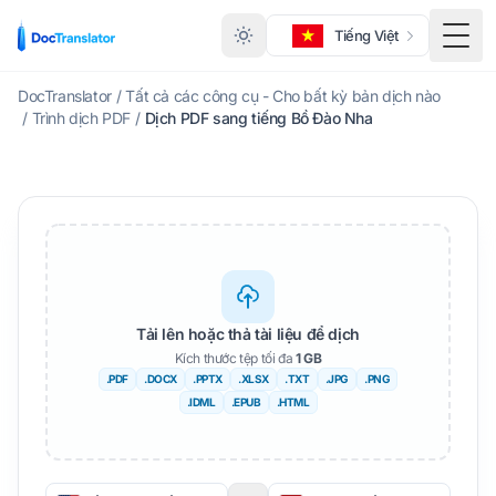
Tiếng Việt
Menu
DocTranslator
/
Tất cả các công cụ - Cho bất kỳ bản dịch nào
/
Trình dịch PDF
/
Dịch PDF sang tiếng Bồ Đào Nha
Tải lên hoặc thả tài liệu để dịch
Kích thước tệp tối đa
1 GB
.PDF
.DOCX
.PPTX
.XLSX
.TXT
.JPG
.PNG
.IDML
.EPUB
.HTML