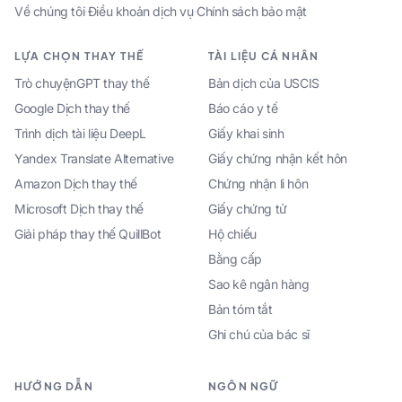
Về chúng tôi
·
Điều khoản dịch vụ
·
Chính sách bảo mật
LỰA CHỌN THAY THẾ
TÀI LIỆU CÁ NHÂN
Trò chuyệnGPT thay thế
Bản dịch của USCIS
Google Dịch thay thế
Báo cáo y tế
Trình dịch tài liệu DeepL
Giấy khai sinh
Yandex Translate Alternative
Giấy chứng nhận kết hôn
Amazon Dịch thay thế
Chứng nhận li hôn
Microsoft Dịch thay thế
Giấy chứng tử
Giải pháp thay thế QuillBot
Hộ chiếu
Bằng cấp
Sao kê ngân hàng
Bản tóm tắt
Ghi chú của bác sĩ
HƯỚNG DẪN
NGÔN NGỮ