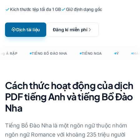
Kích thước tệp tối đa 1 GB
Giữ định dạng gốc
Dịch tài liệu
Đăng kí miễn phí
ng Ả RẬP
TIẾNG BỒ ĐÀO NHA
TIẾNG NGA
Ý
HÀN
Cách thức hoạt động của dịch
PDF tiếng Anh và tiếng Bồ Đào
Nha
Tiếng Bồ Đào Nha là một ngôn ngữ thuộc nhóm
ngôn ngữ Romance với khoảng 235 triệu người