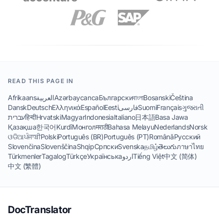
READ THIS PAGE IN
Afrikaans
العربية
Azərbaycanca
Български
বাংলা
Bosanski
Čeština
Dansk
Deutsch
Ελληνικά
Español
Eesti
فارسی
Suomi
Français
ગુજરાતી
עברית
हिन्दी
Hrvatski
Magyar
Indonesia
Italiano
日本語
Basa Jawa
Қазақша
한국어
Kurdî
Монгол
मराठी
Bahasa Melayu
Nederlands
Norsk
ଓଡିଆ
ਪੰਜਾਬੀ
Polski
Português (BR)
Português (PT)
Română
Русский
Slovenčina
Slovenščina
Shqip
Српски
Svenska
தமிழ்
తెలుగు
ภาษาไทย
Türkmenler
Tagalog
Türkçe
Українська
اردو
Tiếng Việt
中文 (简体)
中文 (繁體)
DocTranslator