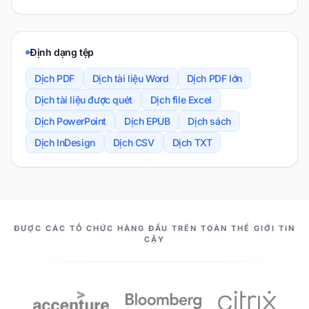
Định dạng tệp
Dịch PDF
Dịch tài liệu Word
Dịch PDF lớn
Dịch tài liệu được quét
Dịch file Excel
Dịch PowerPoint
Dịch EPUB
Dịch sách
Dịch InDesign
Dịch CSV
Dịch TXT
NHỮNG CỘNG SỰ CỦA CHÚNG TA
ĐƯỢC CÁC TỔ CHỨC HÀNG ĐẦU TRÊN TOÀN THẾ GIỚI TIN
CẬY