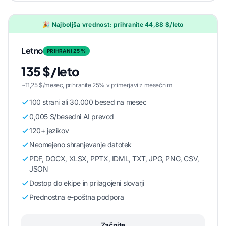
🎉 Najboljša vrednost: prihranite 44,88 $/leto
Letno
PRIHRANI 25 %
135 $/leto
~11,25 $/mesec, prihranite 25% v primerjavi z mesečnim
100 strani ali 30.000 besed na mesec
0,005 $/besedni AI prevod
120+ jezikov
Neomejeno shranjevanje datotek
PDF, DOCX, XLSX, PPTX, IDML, TXT, JPG, PNG, CSV,
JSON
Dostop do ekipe in prilagojeni slovarji
Prednostna e-poštna podpora
Začnite