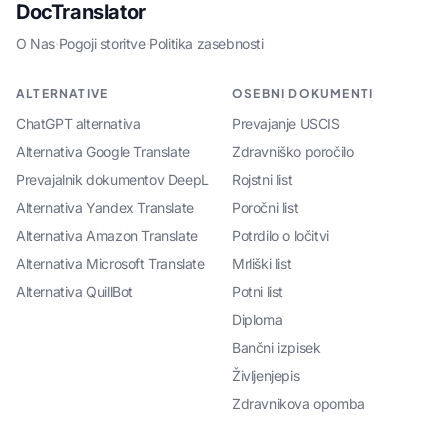
DocTranslator
O Nas
·
Pogoji storitve
·
Politika zasebnosti
ALTERNATIVE
OSEBNI DOKUMENTI
ChatGPT alternativa
Prevajanje USCIS
Alternativa Google Translate
Zdravniško poročilo
Prevajalnik dokumentov DeepL
Rojstni list
Alternativa Yandex Translate
Poročni list
Alternativa Amazon Translate
Potrdilo o ločitvi
Alternativa Microsoft Translate
Mrliški list
Alternativa QuillBot
Potni list
Diploma
Bančni izpisek
Življenjepis
Zdravnikova opomba