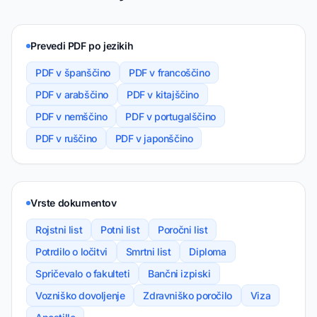
Prevedi PDF po jezikih
PDF v španščino
PDF v francoščino
PDF v arabščino
PDF v kitajščino
PDF v nemščino
PDF v portugalščino
PDF v ruščino
PDF v japonščino
Vrste dokumentov
Rojstni list
Potni list
Poročni list
Potrdilo o ločitvi
Smrtni list
Diploma
Spričevalo o fakulteti
Bančni izpiski
Vozniško dovoljenje
Zdravniško poročilo
Viza