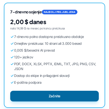
7-dnevno sojenje
NAJBOLJ PRILJUBLJENA
2,00 $ danes
nato 14,99 $ na mesec po koncu preizkusa
7-dnevno polno dostopno preizkusno obdobje
Omejitev preizkusa: 10 strani ali 3.000 besed
0,005 $/besedni AI prevod
120+ jezikov
PDF, DOCX, XLSX, PPTX, IDML, TXT, JPG, PNG, CSV,
JSON
Dostop do ekipe in prilagojeni slovarji
E-poštna podpora
Začnite