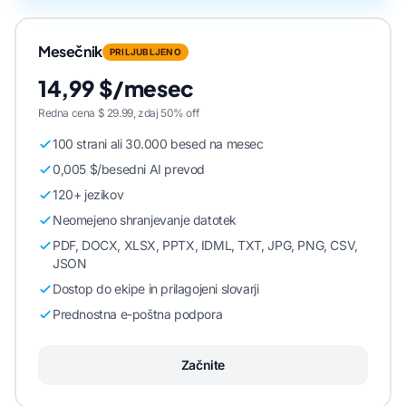
Mesečnik
PRILJUBLJENO
14,99 $/mesec
Redna cena $ 29.99, zdaj 50% off
100 strani ali 30.000 besed na mesec
0,005 $/besedni AI prevod
120+ jezikov
Neomejeno shranjevanje datotek
PDF, DOCX, XLSX, PPTX, IDML, TXT, JPG, PNG, CSV,
JSON
Dostop do ekipe in prilagojeni slovarji
Prednostna e-poštna podpora
Začnite