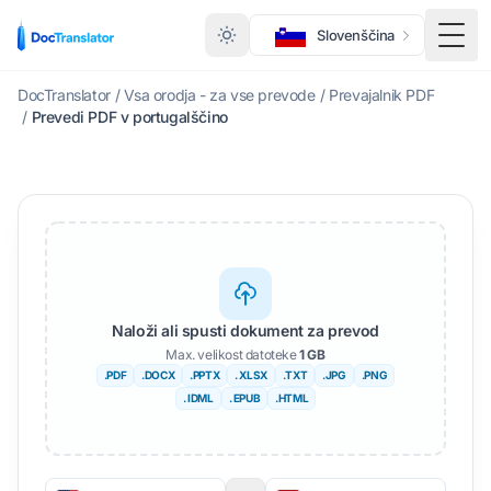
Slovenščina
Prek
DocTranslator
/
Vsa orodja - za vse prevode
/
Prevajalnik PDF
/
Prevedi PDF v portugalščino
Naloži ali spusti dokument za prevod
Max. velikost datoteke
1 GB
.PDF
.DOCX
.PPTX
. XLSX
.TXT
.JPG
.PNG
. IDML
. EPUB
.HTML