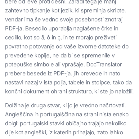
bere od leve proti desni. Zaradi tega je manj
zahtevno tipkanje kot jezik, ki spreminja skripte,
vendar ima še vedno svoje posebnosti znotraj
PDF-ja. Besedilo uporablja naglašene črke in
cedillo, kot so ã, õ in ç, in te morajo preživeti
povratno potovanje od vaše izvorne datoteke do
prevedene kopije, ne da bi se spremenile v
potepuške simbole ali vprašaje. DocTranslator
prebere besede iz PDF-ja, jih prevede in nato
nastavi nazaj v ista polja, tabele in stolpce, tako da
končni dokument ohrani strukturo, ki ste jo naložili.
Dolžina je druga stvar, ki jo je vredno načrtovati.
Angleščina in portugalščina na strani nista enako
dolgi: portugalski stavki običajno trajajo nekoliko
dlje kot angleški, iz katerih prihajajo, zato lahko