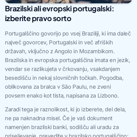
Brazilski ali evropski portugalski:
izberite pravo sorto
Portugalščino govorijo po vsej Braziliji, ki ima daleč
največ govorcev, Portugalski in več afriških
državah, vključno z Angolo in Mozambikom.
Brazilska in evropska portugalščina imata en jezik,
vendar se razlikujeta v črkovanju, vsakdanjem
besedišču in nekaj slovničnih točkah. Pogodba,
oblikovana za bralca v São Paulu, ne zveni
povsem enako kot tista, napisana za Lizbono.
Zaradi tega je raznolikost, ki jo izberete, del dela,
ne pa naknadna misel. Če je vaš dokument
namenjen brazilski banki, sodišču ali uradu za
priseljevanje, prevedite v brazilsko portugalščino;