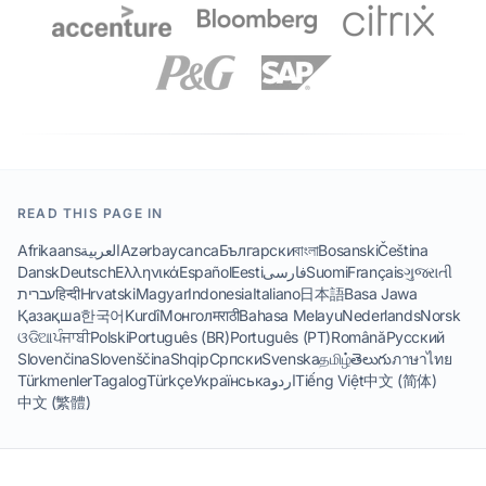
READ THIS PAGE IN
Afrikaans
العربية
Azərbaycanca
Български
বাংলা
Bosanski
Čeština
Dansk
Deutsch
Ελληνικά
Español
Eesti
فارسی
Suomi
Français
ગુજરાતી
עברית
हिन्दी
Hrvatski
Magyar
Indonesia
Italiano
日本語
Basa Jawa
Қазақша
한국어
Kurdî
Монгол
मराठी
Bahasa Melayu
Nederlands
Norsk
ଓଡିଆ
ਪੰਜਾਬੀ
Polski
Português (BR)
Português (PT)
Română
Русский
Slovenčina
Slovenščina
Shqip
Српски
Svenska
தமிழ்
తెలుగు
ภาษาไทย
Türkmenler
Tagalog
Türkçe
Українська
اردو
Tiếng Việt
中文 (简体)
中文 (繁體)