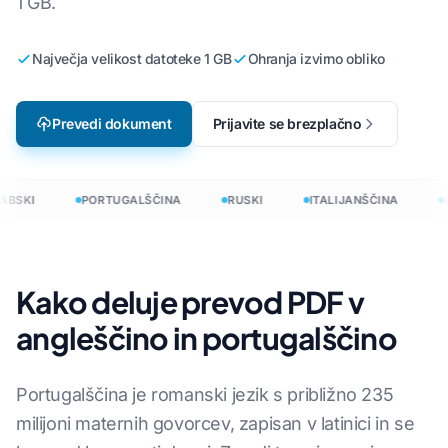
1 GB.
Največja velikost datoteke 1 GB
Ohranja izvirno obliko
Prevedi dokument
Prijavite se brezplačno
ABSKI
PORTUGALŠČINA
RUSKI
ITALIJANŠČINA
K
Kako deluje prevod PDF v
angleščino in portugalščino
Portugalščina je romanski jezik s približno 235
milijoni maternih govorcev, zapisan v latinici in se