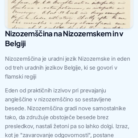
Nizozemščina na Nizozemskem in v
Belgiji
Nizozemščina je uradni jezik Nizozemske in eden
od treh uradnih jezikov Belgije, ki se govori v
flamski regiji
Eden od praktičnih izzivov pri prevajanju
angleščine v nizozemščino so sestavljene
besede. Nizozemščina gradi nove samostalnike
tako, da združuje obstoječe besede brez
presledkov, nastali žetoni pa so lahko dolgi. Izraz,
kot je "zavarovanje odgovornosti", postane