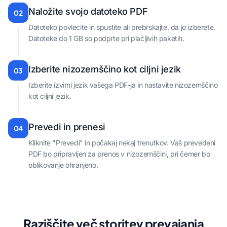
Naložite svojo datoteko PDF
02
Datoteko povlecite in spustite ali prebrskajte, da jo izberete.
Datoteke do 1 GB so podprte pri plačljivih paketih.
Izberite nizozemščino kot ciljni jezik
03
Izberite izvirni jezik vašega PDF-ja in nastavite nizozemščino
kot ciljni jezik.
Prevedi in prenesi
04
Kliknite "Prevedi" in počakaj nekaj trenutkov. Vaš prevedeni
PDF bo pripravljen za prenos v nizozemščini, pri čemer bo
oblikovanje ohranjeno.
Raziščite več storitev prevajanja