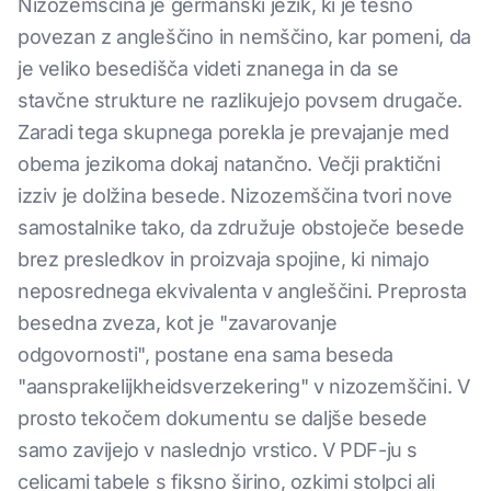
Nizozemščina je germanski jezik, ki je tesno
povezan z angleščino in nemščino, kar pomeni, da
je veliko besedišča videti znanega in da se
stavčne strukture ne razlikujejo povsem drugače.
Zaradi tega skupnega porekla je prevajanje med
obema jezikoma dokaj natančno. Večji praktični
izziv je dolžina besede. Nizozemščina tvori nove
samostalnike tako, da združuje obstoječe besede
brez presledkov in proizvaja spojine, ki nimajo
neposrednega ekvivalenta v angleščini. Preprosta
besedna zveza, kot je "zavarovanje
odgovornosti", postane ena sama beseda
"aansprakelijkheidsverzekering" v nizozemščini. V
prosto tekočem dokumentu se daljše besede
samo zavijejo v naslednjo vrstico. V PDF-ju s
celicami tabele s fiksno širino, ozkimi stolpci ali