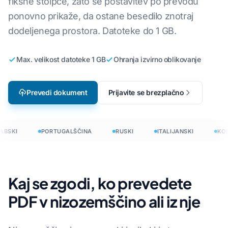
fiksne stolpce, zato se postavitev po prevodu
ponovno prikaže, da ostane besedilo znotraj
dodeljenega prostora. Datoteke do 1 GB.
Max. velikost datoteke 1 GB
Ohranja izvirno oblikovanje
Prevedi dokument
Prijavite se brezplačno
BSKI
PORTUGALŠČINA
RUSKI
ITALIJANSKI
KOR
Kaj se zgodi, ko prevedete
PDF v nizozemščino ali iz nje