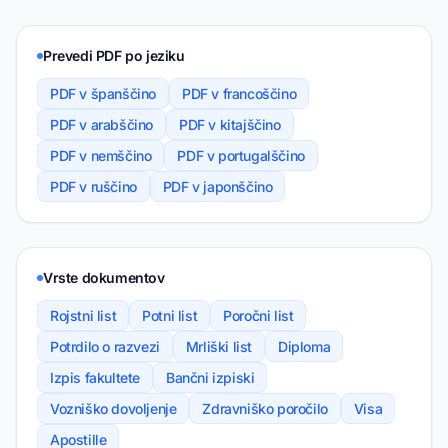
Prevedi PDF po jeziku
PDF v španščino
PDF v francoščino
PDF v arabščino
PDF v kitajščino
PDF v nemščino
PDF v portugalščino
PDF v ruščino
PDF v japonščino
Vrste dokumentov
Rojstni list
Potni list
Poročni list
Potrdilo o razvezi
Mrliški list
Diploma
Izpis fakultete
Bančni izpiski
Vozniško dovoljenje
Zdravniško poročilo
Visa
Apostille