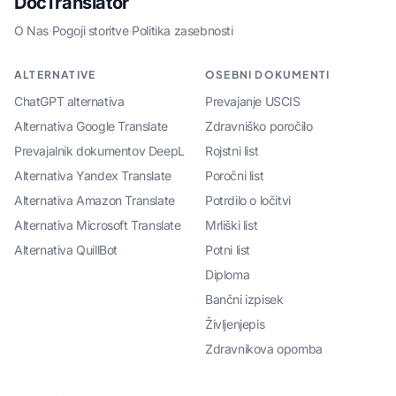
DocTranslator
O Nas
·
Pogoji storitve
·
Politika zasebnosti
ALTERNATIVE
OSEBNI DOKUMENTI
ChatGPT alternativa
Prevajanje USCIS
Alternativa Google Translate
Zdravniško poročilo
Prevajalnik dokumentov DeepL
Rojstni list
Alternativa Yandex Translate
Poročni list
Alternativa Amazon Translate
Potrdilo o ločitvi
Alternativa Microsoft Translate
Mrliški list
Alternativa QuillBot
Potni list
Diploma
Bančni izpisek
Življenjepis
Zdravnikova opomba