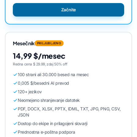
Začnite
Mesečnik
PRILJUBLJENO
14,99 $/mesec
Redna cena $ 29.99, zdaj 50% off
100 strani ali 30.000 besed na mesec
0,005 $/besedni AI prevod
120+ jezikov
Neomejeno shranjevanje datotek
PDF, DOCX, XLSX, PPTX, IDML, TXT, JPG, PNG, CSV,
JSON
Dostop do ekipe in prilagojeni slovarji
Prednostna e-poštna podpora