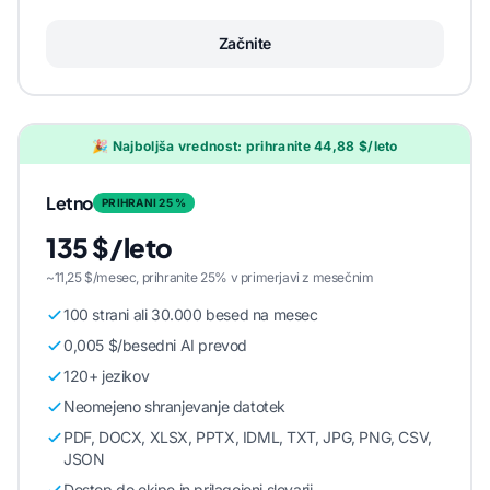
Začnite
🎉 Najboljša vrednost: prihranite 44,88 $/leto
Letno
PRIHRANI 25 %
135 $/leto
~11,25 $/mesec, prihranite 25% v primerjavi z mesečnim
100 strani ali 30.000 besed na mesec
0,005 $/besedni AI prevod
120+ jezikov
Neomejeno shranjevanje datotek
PDF, DOCX, XLSX, PPTX, IDML, TXT, JPG, PNG, CSV,
JSON
Dostop do ekipe in prilagojeni slovarji