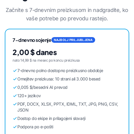
Začnite s 7-dnevnim preizkusom in nadgradite, ko
vaše potrebe po prevodu rastejo.
7-dnevno sojenje
NAJBOLJ PRILJUBLJENA
2,00 $ danes
nato 14,99 $ na mesec po koncu preizkusa
7-dnevno polno dostopno preizkusno obdobje
Omejitev preizkusa: 10 strani ali 3.000 besed
0,005 $/besedni AI prevod
120+ jezikov
PDF, DOCX, XLSX, PPTX, IDML, TXT, JPG, PNG, CSV,
JSON
Dostop do ekipe in prilagojeni slovarji
Podpora po e-pošti