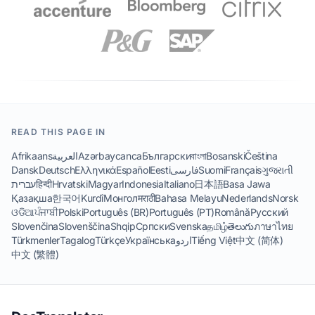
READ THIS PAGE IN
Afrikaans
العربية
Azərbaycanca
Български
বাংলা
Bosanski
Čeština
Dansk
Deutsch
Ελληνικά
Español
Eesti
فارسی
Suomi
Français
ગુજરાતી
עברית
हिन्दी
Hrvatski
Magyar
Indonesia
Italiano
日本語
Basa Jawa
Қазақша
한국어
Kurdî
Монгол
मराठी
Bahasa Melayu
Nederlands
Norsk
ଓଡିଆ
ਪੰਜਾਬੀ
Polski
Português (BR)
Português (PT)
Română
Русский
Slovenčina
Slovenščina
Shqip
Српски
Svenska
தமிழ்
తెలుగు
ภาษาไทย
Türkmenler
Tagalog
Türkçe
Українська
اردو
Tiếng Việt
中文 (简体)
中文 (繁體)