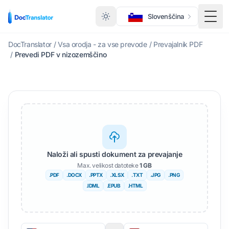
Slovenščina
Prek
DocTranslator
/
Vsa orodja - za vse prevode
/
Prevajalnik PDF
/
Prevedi PDF v nizozemščino
Naloži ali spusti dokument za prevajanje
Max. velikost datoteke
1 GB
.PDF
.DOCX
.PPTX
.XLSX
.TXT
.JPG
.PNG
.IDML
.EPUB
.HTML