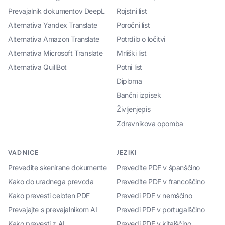
Prevajalnik dokumentov DeepL
Rojstni list
Alternativa Yandex Translate
Poročni list
Alternativa Amazon Translate
Potrdilo o ločitvi
Alternativa Microsoft Translate
Mrliški list
Alternativa QuillBot
Potni list
Diploma
Bančni izpisek
Življenjepis
Zdravnikova opomba
VADNICE
JEZIKI
Prevedite skenirane dokumente
Prevedite PDF v španščino
Kako do uradnega prevoda
Prevedite PDF v francoščino
Kako prevesti celoten PDF
Prevedi PDF v nemščino
Prevajajte s prevajalnikom AI
Prevedi PDF v portugalščino
Kako prevesti z AI
Prevedi PDF v kitajščino