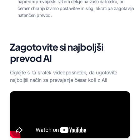
napredni prevajalski sistem deluje na vašo datoteko, pri
čemer ohranja izvirno postavitev in slog, hkrati pa zagotavlja
natančen prevod.
Zagotovite si najboljši
prevod AI
Oglejte si ta kratek videoposnetek, da ugotovite
najboljši način za prevajanje česar koli z AI!