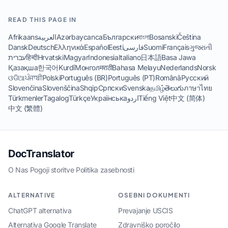
READ THIS PAGE IN
Afrikaans
العربية
Azərbaycanca
Български
বাংলা
Bosanski
Čeština
Dansk
Deutsch
Ελληνικά
Español
Eesti
فارسی
Suomi
Français
ગુજરાતી
עברית
हिन्दी
Hrvatski
Magyar
Indonesia
Italiano
日本語
Basa Jawa
Қазақша
한국어
Kurdî
Монгол
मराठी
Bahasa Melayu
Nederlands
Norsk
ଓଡିଆ
ਪੰਜਾਬੀ
Polski
Português (BR)
Português (PT)
Română
Русский
Slovenčina
Slovenščina
Shqip
Српски
Svenska
தமிழ்
తెలుగు
ภาษาไทย
Türkmenler
Tagalog
Türkçe
Українська
اردو
Tiếng Việt
中文 (简体)
中文 (繁體)
DocTranslator
O Nas
·
Pogoji storitve
·
Politika zasebnosti
ALTERNATIVE
OSEBNI DOKUMENTI
ChatGPT alternativa
Prevajanje USCIS
Alternativa Google Translate
Zdravniško poročilo