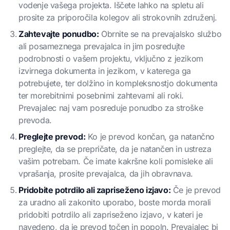
vodenje vašega projekta. Iščete lahko na spletu ali
prosite za priporočila kolegov ali strokovnih združenj.
Zahtevajte ponudbo:
Obrnite se na prevajalsko službo
ali posameznega prevajalca in jim posredujte
podrobnosti o vašem projektu, vključno z jezikom
izvirnega dokumenta in jezikom, v katerega ga
potrebujete, ter dolžino in kompleksnostjo dokumenta
ter morebitnimi posebnimi zahtevami ali roki.
Prevajalec naj vam posreduje ponudbo za stroške
prevoda.
Preglejte prevod:
Ko je prevod končan, ga natančno
preglejte, da se prepričate, da je natančen in ustreza
vašim potrebam. Če imate kakršne koli pomisleke ali
vprašanja, prosite prevajalca, da jih obravnava.
Pridobite potrdilo ali zapriseženo izjavo:
Če je prevod
za uradno ali zakonito uporabo, boste morda morali
pridobiti potrdilo ali zapriseženo izjavo, v kateri je
navedeno, da je prevod točen in popoln. Prevajalec bi