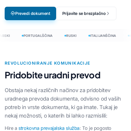
Prevedi dokument
Prijavite se brezplačno
ABSKI
PORTUGALŠČINA
RUSKI
ITALIJANŠČINA
K
REVOLUCIONIRANJE KOMUNIKACIJE
Pridobite uradni prevod
Obstaja nekaj različnih načinov za pridobitev
uradnega prevoda dokumenta, odvisno od vaših
potreb in vrste dokumenta, ki ga imate. Tukaj je
nekaj možnosti, o katerih bi lahko razmislili:
Hire a
strokovna prevajalska služba
: To je pogosto