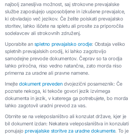
najbolj zanesljiva možnost, saj strokovne prevajalske
službe zaposlujejo usposobljene in izkušene prevajalce,
ki obvladajo več jezikov. Če želite poiskati prevajalsko
storitev, lahko iščete na spletu ali prosite za priporočila
sodelavcev ali strokovnih združenj.
Uporabite an
spletno prevajalsko orodje
: Obstaja veliko
spletnih prevajalskih orodij, ki lahko zagotovijo
samodejne prevode dokumentov. Čeprav so ta orodja
lahko priročna, niso vedno natančna, zato morda niso
primerna za uradne ali pravne namene.
Imejte
dokument preveden
dvojezični posameznik: Če
poznate nekoga, ki tekoče govori jezik izvirnega
dokumenta in jezik, v katerega ga potrebujete, bo morda
lahko zagotovil uradni prevod za vas.
Obrnite se na veleposlaništvo ali konzulat države, kjer je
bil dokument izdan: Nekatera veleposlaništva in konzulati
ponujajo
prevajalske storitve za uradne dokumente
. To je