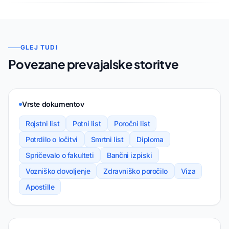
GLEJ TUDI
Povezane prevajalske storitve
Vrste dokumentov
Rojstni list
Potni list
Poročni list
Potrdilo o ločitvi
Smrtni list
Diploma
Spričevalo o fakulteti
Bančni izpiski
Vozniško dovoljenje
Zdravniško poročilo
Viza
Apostille