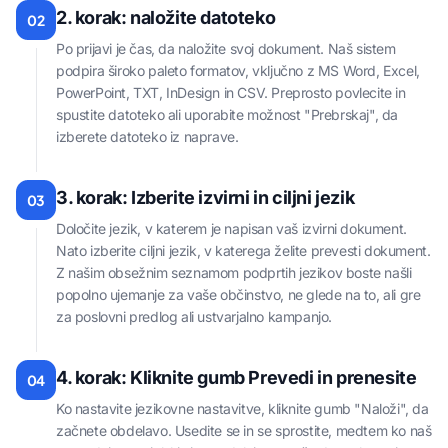
2. korak: naložite datoteko
02
Po prijavi je čas, da naložite svoj dokument. Naš sistem
podpira široko paleto formatov, vključno z MS Word, Excel,
PowerPoint, TXT, InDesign in CSV. Preprosto povlecite in
spustite datoteko ali uporabite možnost "Prebrskaj", da
izberete datoteko iz naprave.
3. korak: Izberite izvirni in ciljni jezik
03
Določite jezik, v katerem je napisan vaš izvirni dokument.
Nato izberite ciljni jezik, v katerega želite prevesti dokument.
Z našim obsežnim seznamom podprtih jezikov boste našli
popolno ujemanje za vaše občinstvo, ne glede na to, ali gre
za poslovni predlog ali ustvarjalno kampanjo.
4. korak: Kliknite gumb Prevedi in prenesite
04
Ko nastavite jezikovne nastavitve, kliknite gumb "Naloži", da
začnete obdelavo. Usedite se in se sprostite, medtem ko naš