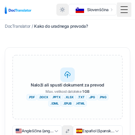
Slovenščina
Prek
DocTranslator
/
Kako do uradnega prevoda?
Naloži ali spusti dokument za prevod
Max. velikost datoteke
1 GB
.PDF
.DOCX
.PPTX
. XLSX
.TXT
.JPG
.PNG
. IDML
. EPUB
.HTML
Angleščina (angleščina)
Español (špansko)