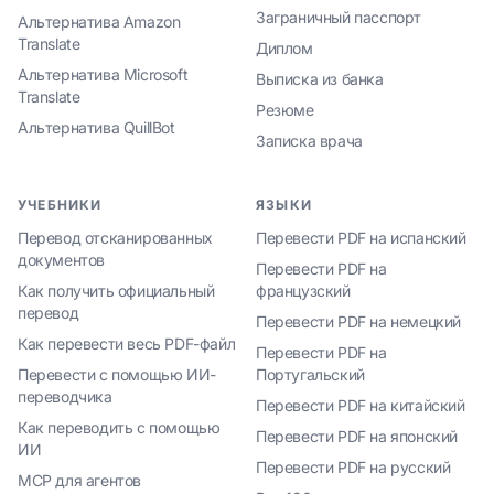
Заграничный пасспорт
Альтернатива Amazon
Translate
Диплом
Альтернатива Microsoft
Выписка из банка
Translate
Резюме
Альтернатива QuillBot
Записка врача
УЧЕБНИКИ
ЯЗЫКИ
Перевод отсканированных
Перевести PDF на испанский
документов
Перевести PDF на
Как получить официальный
французский
перевод
Перевести PDF на немецкий
Как перевести весь PDF-файл
Перевести PDF на
Перевести с помощью ИИ-
Португальский
переводчика
Перевести PDF на китайский
Как переводить с помощью
Перевести PDF на японский
ИИ
Перевести PDF на русский
MCP для агентов