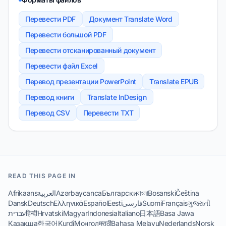
Перевести PDF
Документ Translate Word
Перевести большой PDF
Перевести отсканированный документ
Перевести файл Excel
Перевод презентации PowerPoint
Translate EPUB
Перевод книги
Translate InDesign
Перевод CSV
Перевести TXT
READ THIS PAGE IN
Afrikaans
العربية
Azərbaycanca
Български
বাংলা
Bosanski
Čeština
Dansk
Deutsch
Ελληνικά
Español
Eesti
فارسی
Suomi
Français
ગુજરાતી
עברית
हिन्दी
Hrvatski
Magyar
Indonesia
Italiano
日本語
Basa Jawa
Қазақша
한국어
Kurdî
Монгол
मराठी
Bahasa Melayu
Nederlands
Norsk