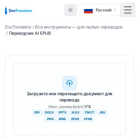
Русский
Меню
DocTranslator
/
Все инструменты — для любых переводов
/
Переводчик AI EPUB
Загрузите или перетащите документ для
перевода
Макс. размер файла
1 ГБ
.PDF
.DOCX
.PPTX
.XLSX
.ТЕКСТ
.JPG
.PNG
.IDML
.EPUB
.HTML