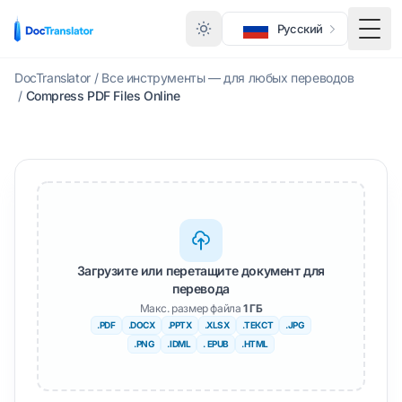
Русский
Меню
DocTranslator
/
Все инструменты — для любых переводов
/
Compress PDF Files Online
Загрузите или перетащите документ для
перевода
Макс. размер файла
1 ГБ
.PDF
.DOCX
.PPTX
.XLSX
.ТЕКСТ
.JPG
.PNG
.IDML
. EPUB
.HTML