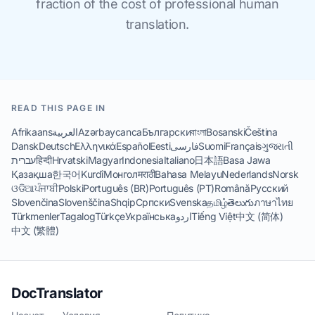
fraction of the cost of professional human
translation.
READ THIS PAGE IN
Afrikaans
العربية
Azərbaycanca
Български
বাংলা
Bosanski
Čeština
Dansk
Deutsch
Ελληνικά
Español
Eesti
فارسی
Suomi
Français
ગુજરાતી
עברית
हिन्दी
Hrvatski
Magyar
Indonesia
Italiano
日本語
Basa Jawa
Қазақша
한국어
Kurdî
Монгол
मराठी
Bahasa Melayu
Nederlands
Norsk
ଓଡିଆ
ਪੰਜਾਬੀ
Polski
Português (BR)
Português (PT)
Română
Русский
Slovenčina
Slovenščina
Shqip
Српски
Svenska
தமிழ்
తెలుగు
ภาษาไทย
Türkmenler
Tagalog
Türkçe
Українська
اردو
Tiếng Việt
中文 (简体)
中文 (繁體)
DocTranslator