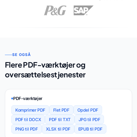
SE OGSÅ
Flere PDF-værktøjer og
oversættelsestjenester
PDF-værktøjer
Komprimer PDF
Flet PDF
Opdel PDF
PDF til DOCX
PDF til TXT
JPG til PDF
PNG til PDF
XLSX til PDF
EPUB til PDF