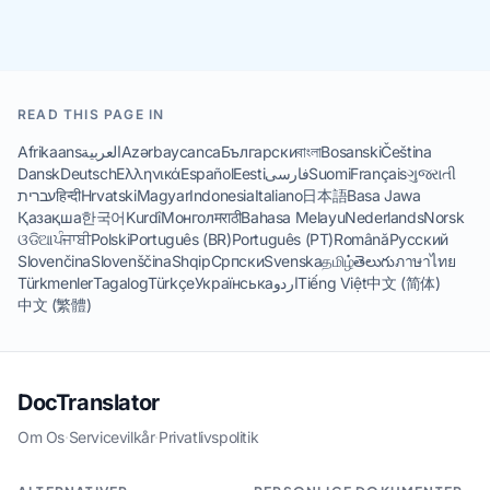
READ THIS PAGE IN
Afrikaans
العربية
Azərbaycanca
Български
বাংলা
Bosanski
Čeština
Dansk
Deutsch
Ελληνικά
Español
Eesti
فارسی
Suomi
Français
ગુજરાતી
עברית
हिन्दी
Hrvatski
Magyar
Indonesia
Italiano
日本語
Basa Jawa
Қазақша
한국어
Kurdî
Монгол
मराठी
Bahasa Melayu
Nederlands
Norsk
ଓଡିଆ
ਪੰਜਾਬੀ
Polski
Português (BR)
Português (PT)
Română
Русский
Slovenčina
Slovenščina
Shqip
Српски
Svenska
தமிழ்
తెలుగు
ภาษาไทย
Türkmenler
Tagalog
Türkçe
Українська
اردو
Tiếng Việt
中文 (简体)
中文 (繁體)
DocTranslator
Om Os
·
Servicevilkår
·
Privatlivspolitik