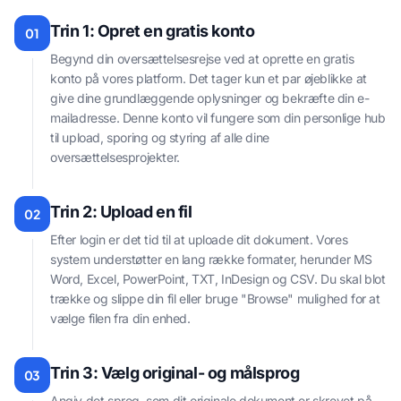
Trin 1: Opret en gratis konto
01
Begynd din oversættelsesrejse ved at oprette en gratis
konto på vores platform. Det tager kun et par øjeblikke at
give dine grundlæggende oplysninger og bekræfte din e-
mailadresse. Denne konto vil fungere som din personlige hub
til upload, sporing og styring af alle dine
oversættelsesprojekter.
Trin 2: Upload en fil
02
Efter login er det tid til at uploade dit dokument. Vores
system understøtter en lang række formater, herunder MS
Word, Excel, PowerPoint, TXT, InDesign og CSV. Du skal blot
trække og slippe din fil eller bruge "Browse" mulighed for at
vælge filen fra din enhed.
Trin 3: Vælg original- og målsprog
03
Angiv det sprog, som dit originale dokument er skrevet på.