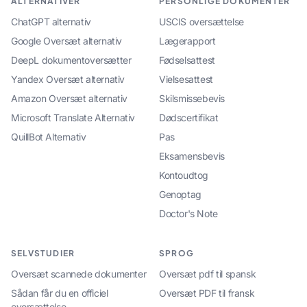
ALTERNATIVER
PERSONLIGE DOKUMENTER
ChatGPT alternativ
USCIS oversættelse
Google Oversæt alternativ
Lægerapport
DeepL dokumentoversætter
Fødselsattest
Yandex Oversæt alternativ
Vielsesattest
Amazon Oversæt alternativ
Skilsmissebevis
Microsoft Translate Alternativ
Dødscertifikat
QuillBot Alternativ
Pas
Eksamensbevis
Kontoudtog
Genoptag
Doctor's Note
SELVSTUDIER
SPROG
Oversæt scannede dokumenter
Oversæt pdf til spansk
Sådan får du en officiel
Oversæt PDF til fransk
oversættelse