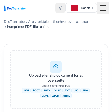
Dansk
Skift
DocTranslator
/
Alle værktøjer - til enhver oversættelse
/
Komprimer PDF-filer online
Upload eller slip dokument for at
oversætte
Maks. filstørrelse
1 GB
.PDF
.DOCX
.PPTX
.XLSX
.TXT
.JPG
.PNG
.IDML
.EPUB
.HTML