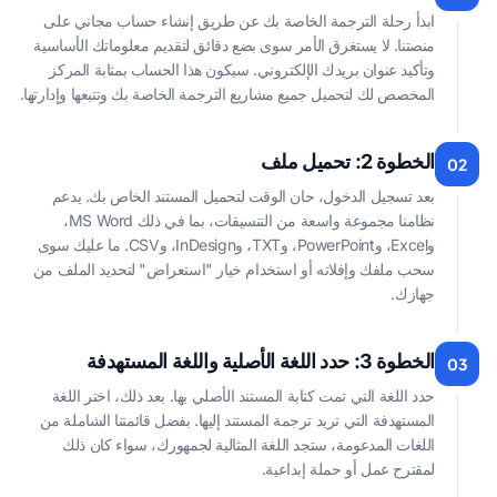
ابدأ رحلة الترجمة الخاصة بك عن طريق إنشاء حساب مجاني على
منصتنا. لا يستغرق الأمر سوى بضع دقائق لتقديم معلوماتك الأساسية
وتأكيد عنوان بريدك الإلكتروني. سيكون هذا الحساب بمثابة المركز
المخصص لك لتحميل جميع مشاريع الترجمة الخاصة بك وتتبعها وإدارتها.
الخطوة 2: تحميل ملف
02
بعد تسجيل الدخول، حان الوقت لتحميل المستند الخاص بك. يدعم
نظامنا مجموعة واسعة من التنسيقات، بما في ذلك MS Word،
وExcel، وPowerPoint، وTXT، وInDesign، وCSV. ما عليك سوى
سحب ملفك وإفلاته أو استخدام خيار "استعراض" لتحديد الملف من
جهازك.
الخطوة 3: حدد اللغة الأصلية واللغة المستهدفة
03
حدد اللغة التي تمت كتابة المستند الأصلي بها. بعد ذلك، اختر اللغة
المستهدفة التي تريد ترجمة المستند إليها. بفضل قائمتنا الشاملة من
اللغات المدعومة، ستجد اللغة المثالية لجمهورك، سواء كان ذلك
لمقترح عمل أو حملة إبداعية.