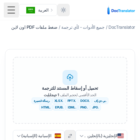
العربية
قائمة ا
DocTranslator
/
جميع الأدوات - لأي ترجمة
/
ضغط ملفات PDF اون لاين
تحميل أو إسقاط المستند للترجمة
الحد الأقصى لحجم الملف
1 جيجابايت
.بي دي إف
.DOCX
.PPTX
.XLSX
.رسالة قصيرة
.HTML
.EPUB
.IDML
.PNG
.JPG
الإنجليزية (بالإنجليزية)
الإسبانية (الإسبانية)