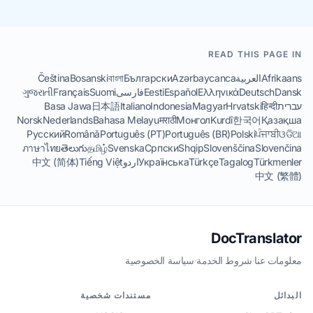
READ THIS PAGE IN
Afrikaans
العربية
Azərbaycanca
Български
বাংলা
Bosanski
Čeština
Dansk
Deutsch
Ελληνικά
Español
Eesti
فارسی
Suomi
Français
ગુજરાતી
עברית
हिन्दी
Hrvatski
Magyar
Indonesia
Italiano
日本語
Basa Jawa
Norsk
Nederlands
Bahasa Melayu
मराठी
Монгол
Kurdî
한국어
Қазақша
Русский
Română
Português (PT)
Português (BR)
Polski
ਪੰਜਾਬੀ
ଓଡିଆ
ภาษาไทย
తెలుగు
தமிழ்
Svenska
Српски
Shqip
Slovenščina
Slovenčina
Türkmenler
Tagalog
Türkçe
Українська
اردو
Tiếng Việt
中文 (简体)
中文 (繁體)
DocTranslator
معلومات عنا
·
شروط الخدمة
·
سياسة الخصوصية
البدائل
مستندات شخصية