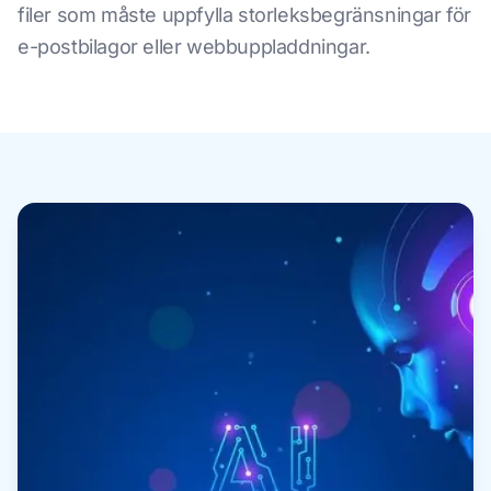
filer som måste uppfylla storleksbegränsningar för
e-postbilagor eller webbuppladdningar.