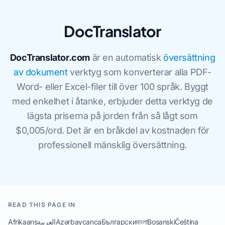
DocTranslator
DocTranslator.com
är en automatisk
översättning
av dokument
verktyg som konverterar alla PDF-
Word- eller Excel-filer till över 100 språk. Byggt
med enkelhet i åtanke, erbjuder detta verktyg de
lägsta priserna på jorden från så lågt som
$0,005/ord. Det är en bråkdel av kostnaden för
professionell mänsklig översättning.
READ THIS PAGE IN
Afrikaans
العربية
Azərbaycanca
Български
বাংলা
Bosanski
Čeština