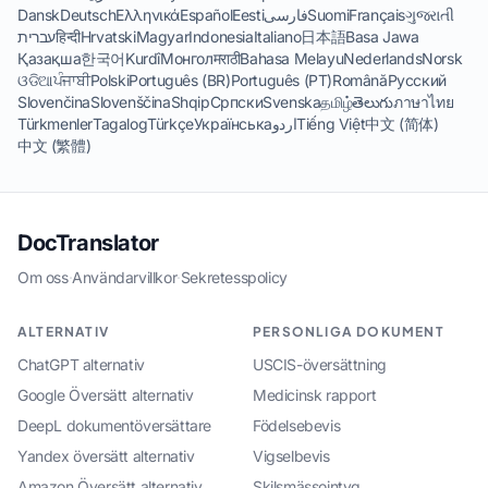
Dansk
Deutsch
Ελληνικά
Español
Eesti
فارسی
Suomi
Français
ગુજરાતી
עברית
हिन्दी
Hrvatski
Magyar
Indonesia
Italiano
日本語
Basa Jawa
Қазақша
한국어
Kurdî
Монгол
मराठी
Bahasa Melayu
Nederlands
Norsk
ଓଡିଆ
ਪੰਜਾਬੀ
Polski
Português (BR)
Português (PT)
Română
Русский
Slovenčina
Slovenščina
Shqip
Српски
Svenska
தமிழ்
తెలుగు
ภาษาไทย
Türkmenler
Tagalog
Türkçe
Українська
اردو
Tiếng Việt
中文 (简体)
中文 (繁體)
DocTranslator
Om oss
·
Användarvillkor
·
Sekretesspolicy
ALTERNATIV
PERSONLIGA DOKUMENT
ChatGPT alternativ
USCIS-översättning
Google Översätt alternativ
Medicinsk rapport
DeepL dokumentöversättare
Födelsebevis
Yandex översätt alternativ
Vigselbevis
Amazon Översätt alternativ
Skilsmässointyg