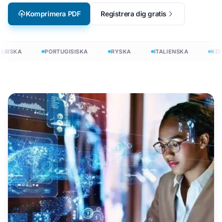
Komprimera PDF
Registrera dig gratis
BISKA
PORTUGISISKA
RYSKA
ITALIENSKA
KOR