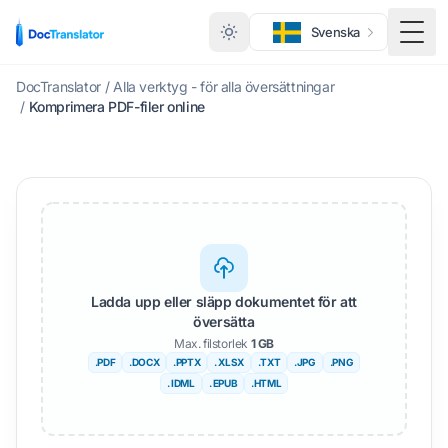
Svenska
Växl
DocTranslator
/
Alla verktyg - för alla översättningar
/
Komprimera PDF-filer online
Ladda upp eller släpp dokumentet för att
översätta
Max. filstorlek
1 GB
.PDF
.DOCX
.PPTX
. XLSX
.TXT
.JPG
.PNG
. IDML
. EPUB
.HTML