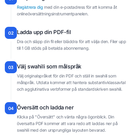
Registrera dig
med din e-postadress för att komma åt
onlineöversättningsinstrumentpanelen.
Ladda upp din PDF-fil
02
Dra och släpp din fil eller bläddra för att välja den. Filer upp
till 1 GB stöds på betalda abonnemang.
Välj swahili som målspråk
03
Välj originalspråket för din PDF och ställ in swahili som
målspråk. Utdata kommer att hantera substantivklassavtal
och agglutinativa verbformer på standardskriven swahili.
Översätt och ladda ner
04
Klicka på "Översätt" och vänta några ögonblick. Din
översatta PDF kommer att vara redo att laddas ner på
swahili med den ursprungliga layouten bevarad.