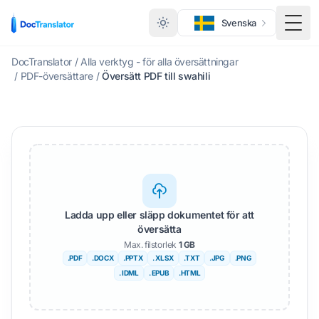
Svenska
Växl
DocTranslator
/
Alla verktyg - för alla översättningar
/
PDF-översättare
/
Översätt PDF till swahili
Ladda upp eller släpp dokumentet för att
översätta
Max. filstorlek
1 GB
.PDF
.DOCX
.PPTX
. XLSX
.TXT
.JPG
.PNG
. IDML
. EPUB
.HTML