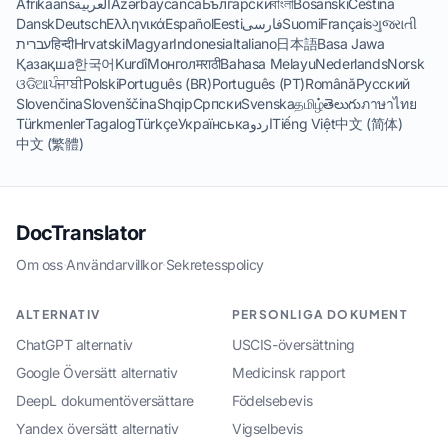
Afrikaans
العربية
Azərbaycanca
Български
বাংলা
Bosanski
Čeština
Dansk
Deutsch
Ελληνικά
Español
Eesti
فارسی
Suomi
Français
ગુજરાતી
עברית
हिन्दी
Hrvatski
Magyar
Indonesia
Italiano
日本語
Basa Jawa
Қазақша
한국어
Kurdî
Монгол
मराठी
Bahasa Melayu
Nederlands
Norsk
ଓଡିଆ
ਪੰਜਾਬੀ
Polski
Português (BR)
Português (PT)
Română
Русский
Slovenčina
Slovenščina
Shqip
Српски
Svenska
தமிழ்
తెలుగు
ภาษาไทย
Türkmenler
Tagalog
Türkçe
Українська
اردو
Tiếng Việt
中文 (简体)
中文 (繁體)
DocTranslator
Om oss
·
Användarvillkor
·
Sekretesspolicy
ALTERNATIV
PERSONLIGA DOKUMENT
ChatGPT alternativ
USCIS-översättning
Google Översätt alternativ
Medicinsk rapport
DeepL dokumentöversättare
Födelsebevis
Yandex översätt alternativ
Vigselbevis