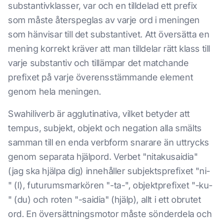
substantivklasser, var och en tilldelad ett prefix
som måste återspeglas av varje ord i meningen
som hänvisar till det substantivet. Att översätta en
mening korrekt kräver att man tilldelar rätt klass till
varje substantiv och tillämpar det matchande
prefixet på varje överensstämmande element
genom hela meningen.
Swahiliverb är agglutinativa, vilket betyder att
tempus, subjekt, objekt och negation alla smälts
samman till en enda verbform snarare än uttrycks
genom separata hjälpord. Verbet "nitakusaidia"
(jag ska hjälpa dig) innehåller subjektsprefixet "ni-
" (I), futurumsmarkören "-ta-", objektprefixet "-ku-
" (du) och roten "-saidia" (hjälp), allt i ett obrutet
ord. En översättningsmotor måste sönderdela och