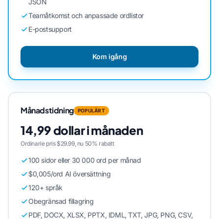
JSON
Teamåtkomst och anpassade ordlistor
E-postsupport
Kom igång
Månadstidning
POPULÄRT
14,99 dollar i månaden
Ordinarie pris $29.99, nu 50% rabatt
100 sidor eller 30 000 ord per månad
$0,005/ord AI översättning
120+ språk
Obegränsad fillagring
PDF, DOCX, XLSX, PPTX, IDML, TXT, JPG, PNG, CSV,