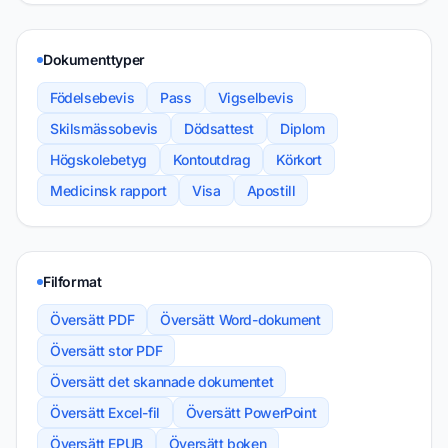
Dokumenttyper
Födelsebevis
Pass
Vigselbevis
Skilsmässobevis
Dödsattest
Diplom
Högskolebetyg
Kontoutdrag
Körkort
Medicinsk rapport
Visa
Apostill
Filformat
Översätt PDF
Översätt Word-dokument
Översätt stor PDF
Översätt det skannade dokumentet
Översätt Excel-fil
Översätt PowerPoint
Översätt EPUB
Översätt boken