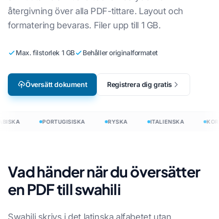
återgivning över alla PDF-tittare. Layout och
formatering bevaras. Filer upp till 1 GB.
Max. filstorlek 1 GB
Behåller originalformatet
Översätt dokument
Registrera dig gratis
BISKA
PORTUGISISKA
RYSKA
ITALIENSKA
KOR
Vad händer när du översätter
en PDF till swahili
Swahili skrivs i det latinska alfabetet utan