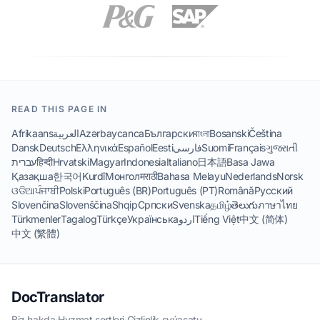
READ THIS PAGE IN
Afrikaans
العربية
Azərbaycanca
Български
বাংলা
Bosanski
Čeština
Dansk
Deutsch
Ελληνικά
Español
Eesti
فارسی
Suomi
Français
ગુજરાતી
עברית
हिन्दी
Hrvatski
Magyar
Indonesia
Italiano
日本語
Basa Jawa
Қазақша
한국어
Kurdî
Монгол
मराठी
Bahasa Melayu
Nederlands
Norsk
ଓଡିଆ
ਪੰਜਾਬੀ
Polski
Português (BR)
Português (PT)
Română
Русский
Slovenčina
Slovenščina
Shqip
Српски
Svenska
தமிழ்
తెలుగు
ภาษาไทย
Türkmenler
Tagalog
Türkçe
Українська
اردو
Tiếng Việt
中文 (简体)
中文 (繁體)
DocTranslator
Biz hakda
·
Hyzmat şertleri
·
Gizlinlik syýasaty