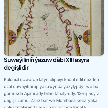
Suwaýiliniň ýazuw däbi XIII asyra
degişlidir
Kolonial döwürde latyn elipbiýi kabul edilmezden
ozal suwaýili arap ýazuwynda ýazylypdyr we bu
görnüşde Ajami ady bilen tanalýardy. 13-nji asyra
degişli Lamu, Zanzibar we Mombasa kenarýaka
golýazmalarynda arap harplarynda fonetik