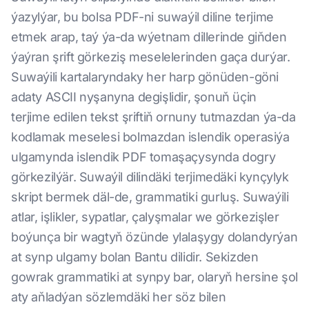
ýazylýar, bu bolsa PDF-ni suwaýil diline terjime
etmek arap, taý ýa-da wýetnam dillerinde giňden
ýaýran şrift görkeziş meselelerinden gaça durýar.
Suwaýili kartalaryndaky her harp gönüden-göni
adaty ASCII nyşanyna degişlidir, şonuň üçin
terjime edilen tekst şriftiň ornuny tutmazdan ýa-da
kodlamak meselesi bolmazdan islendik operasiýa
ulgamynda islendik PDF tomaşaçysynda dogry
görkezilýär. Suwaýil dilindäki terjimedäki kynçylyk
skript bermek däl-de, grammatiki gurluş. Suwaýili
atlar, işlikler, sypatlar, çalyşmalar we görkezişler
boýunça bir wagtyň özünde ylalaşygy dolandyrýan
at synp ulgamy bolan Bantu dilidir. Sekizden
gowrak grammatiki at synpy bar, olaryň hersine şol
aty aňladýan sözlemdäki her söz bilen