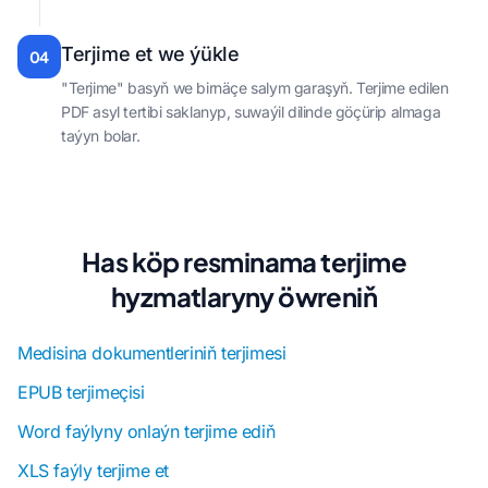
Terjime et we ýükle
04
"Terjime" basyň we birnäçe salym garaşyň. Terjime edilen
PDF asyl tertibi saklanyp, suwaýil dilinde göçürip almaga
taýyn bolar.
Has köp resminama terjime
hyzmatlaryny öwreniň
Medisina dokumentleriniň terjimesi
EPUB terjimeçisi
Word faýlyny onlaýn terjime ediň
XLS faýly terjime et