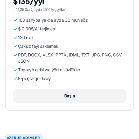
$135/ýyl
~ 11,25 $/aý, aýda 25% tygşytlaň
100 sahypa ýa-da aýda 30 müň söz
$ 0.005/AI terjimesi
120+ dil
Çäksiz faýl saklamak
PDF, DOCX, XLSX, PPTX, IDML, TXT, JPG, PNG, CSV,
JSON
Toparyň girişi we ýörite sözlükler
E-poçta goldawy
Başla
ZERUR ÄDIMLER