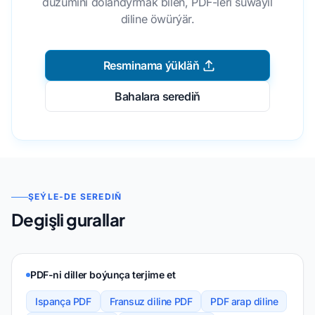
düzümini dolandyrmak bilen, PDF-leri suwaýil
diline öwürýär.
Resminama ýükläň
Bahalara serediň
ŞEÝLE-DE SEREDIŇ
Degişli gurallar
PDF-ni diller boýunça terjime et
Ispança PDF
Fransuz diline PDF
PDF arap diline