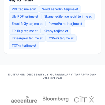
Faýl formatlary
PDF terjime ediň
Word senedini terjime et
Uly PDF terjime et
Skaner edilen senediň terjime et
Excel faýly terjime et
PowerPoint-i terjime et
EPUB-y terjime et
Kitaby terjime et
InDesign-y terjime et
CSV-ni terjime et
TXT-ni terjime et
HYZMATDAŞLARYMYZ
DÜNÝÄNIŇ ÖŇDEBARYJY GURAMALARY TARAPYNDAN
YNANYLÝAR