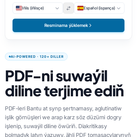
Iňlis (iňlisçe)
Español (ispança)
Resminama ýüklemek
AI-POWERED · 120+ DILLER
PDF-ni suwaýil
diline terjime ediň
PDF-leri Bantu at synp şertnamasy, aglutinatiw
işlik görnüşleri we arap karz söz düzümi dogry
işlenip, suwaýil diline öwüriň. Diakritikasy
bolmadyk latyn ýazuwy, ähli PDF tomaşaçylarynyň