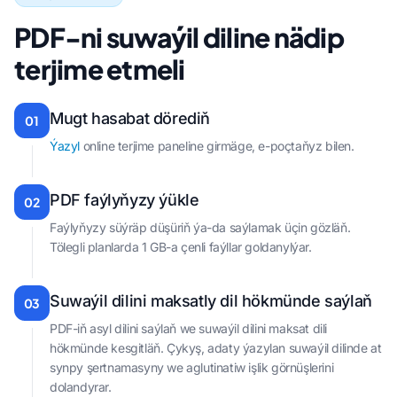
PDF-ni suwaýil diline nädip
terjime etmeli
Mugt hasabat dörediň
01
Ýazyl
online terjime paneline girmäge, e-poçtaňyz bilen.
PDF faýlyňyzy ýükle
02
Faýlyňyzy süýräp düşüriň ýa-da saýlamak üçin gözläň.
Tölegli planlarda 1 GB-a çenli faýllar goldanylýar.
Suwaýil dilini maksatly dil hökmünde saýlaň
03
PDF-iň asyl dilini saýlaň we suwaýil dilini maksat dili
hökmünde kesgitläň. Çykyş, adaty ýazylan suwaýil dilinde at
synpy şertnamasyny we aglutinatiw işlik görnüşlerini
dolandyrar.