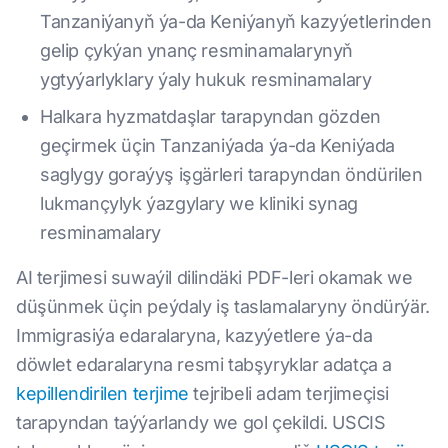
Tanzaniýanyň ýa-da Keniýanyň kazyýetlerinden
gelip çykýan ynanç resminamalarynyň
ygtyýarlyklary ýaly hukuk resminamalary
Halkara hyzmatdaşlar tarapyndan gözden
geçirmek üçin Tanzaniýada ýa-da Keniýada
saglygy goraýyş işgärleri tarapyndan öndürilen
lukmançylyk ýazgylary we kliniki synag
resminamalary
AI terjimesi suwaýil dilindäki PDF-leri okamak we
düşünmek üçin peýdaly iş taslamalaryny öndürýär.
Immigrasiýa edaralaryna, kazyýetlere ýa-da
döwlet edaralaryna resmi tabşyryklar adatça a
kepillendirilen terjime
tejribeli adam terjimeçisi
tarapyndan taýýarlandy we gol çekildi. USCIS