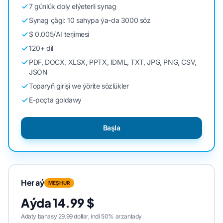
7 günlük doly elýeterli synag
Synag çägi: 10 sahypa ýa-da 3000 söz
$ 0.005/AI terjimesi
120+ dil
PDF, DOCX, XLSX, PPTX, IDML, TXT, JPG, PNG, CSV,
JSON
Toparyň girişi we ýörite sözlükler
E-poçta goldawy
Başla
Her aý
MEŞHUR
Aýda 14.99 $
Adaty bahasy 29.99 dollar, indi 50% arzanlady