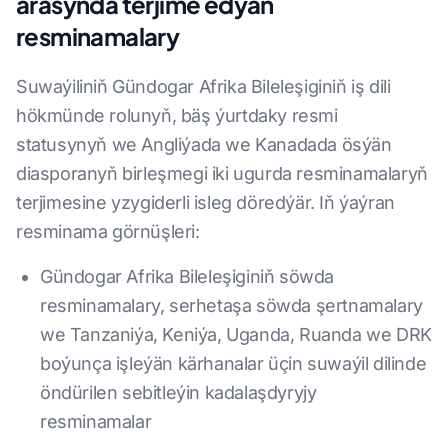
arasynda terjime edýän
resminamalary
Suwaýiliniň Gündogar Afrika Bileleşiginiň iş dili
hökmünde rolunyň, bäş ýurtdaky resmi
statusynyň we Angliýada we Kanadada ösýän
diasporanyň birleşmegi iki ugurda resminamalaryň
terjimesine yzygiderli isleg döredýär. Iň ýaýran
resminama görnüşleri:
Gündogar Afrika Bileleşiginiň söwda
resminamalary, serhetaşa söwda şertnamalary
we Tanzaniýa, Keniýa, Uganda, Ruanda we DRK
boýunça işleýän kärhanalar üçin suwaýil dilinde
öndürilen sebitleýin kadalaşdyryjy
resminamalar