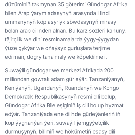
düzüminiň takmynan 35 göterimi Gündogar Afrika
bilen Arap ýarym adasynyň arasynda Hindi
ummanynyň köp asyrlyk söwdasynyň mirasy
bolan arap dilinden alnan. Bu karz sözleri kanuny,
täjirçilik we dini resminamalarda ýygy-ýygydan
ýüze çykýar we oňaýsyz gurluşlara terjime
edilmän, dogry tanalmaly we köpeldilmeli.
Suwaýili gündogar we merkezi Afrikada 200
milliondan gowrak adam gürleýär. Tanzaniýanyň,
Keniýanyň, Ugandanyň, Ruandanyň we Kongo
Demokratik Respublikasynyň resmi dili bolup,
Gündogar Afrika Bileleşiginiň iş dili bolup hyzmat
edýär. Tanzaniýada ene dilinde gürleýänleriň iň
köp ýygnanýan ýeri, suwaýili jemgyýetçilik
durmuşynyň, bilimiň we hökümetiň esasy dili