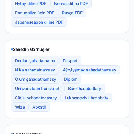
Hytaý diline PDF
Nemes diline PDF
Portugaliýa üçin PDF
Rusça PDF
Japaneseapon diline PDF
Senediň Görnüşleri
Doglan şahadatnama
Pasport
Nika şahadatnamasy
Aýrylyşmak şahadatnamasy
Ölüm şahadatnamasy
Diplom
Uniwersitetiň transkripti
Bank hasabatlary
Sürüji şahadatnamasy
Lukmançylyk hasabaty
Wiza
Apostil