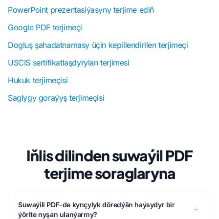
PowerPoint prezentasiýasyny terjime ediň
Google PDF terjimeçi
Dogluş şahadatnamasy üçin kepillendirilen terjimeçi
USCIS sertifikatlaşdyrylan terjimesi
Hukuk terjimeçisi
Saglygy goraýyş terjimeçisi
Iňlis dilinden suwaýil PDF
terjime soraglaryna
Suwaýili PDF-de kynçylyk döredýän haýsydyr bir
ýörite nyşan ulanýarmy?