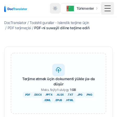
Türkmenler
Togg
DocTranslator
/
Toolshli gurallar - Islendik terjime üçin
/
PDF terjimeçisi
/
PDF-ni suwaýil diline terjime ediň
Terjime etmek üçin dokumenti ýükle ýa-da
düşür
Maks. faýlyň ululygy
1 GB
.PDF
.DOCX
.PPTX
. XLSX
.TXT
.JPG
.PNG
. IDML
. EPUB
.HTML