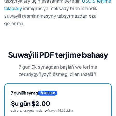
tabşyryklary üçin esasanam serediň
USCIS terjime
talaplary
immigrasiýa maksady bilen islendik
suwaýili resminamasyny tabşyrmazdan ozal
gollanma.
Suwaýili PDF terjime bahasy
7 günlük synagdan başlaň we terjime
zerurlygyňyzyň ösmegi bilen täzeläň.
7 günlük synag
IŇ MEŞHUR
Şu gün $2.00
soňra synag gutarandan soň aýda 14,99 dollar