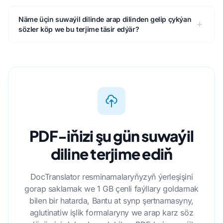
Näme üçin suwaýil dilinde arap dilinden gelip çykýan
sözler köp we bu terjime täsir edýär?
PDF-iňizi şu gün suwaýil
diline terjime ediň
DocTranslator resminamalaryňyzyň ýerleşişini
gorap saklamak we 1 GB çenli faýllary goldamak
bilen bir hatarda, Bantu at synp şertnamasyny,
aglutinatiw işlik formalaryny we arap karz söz