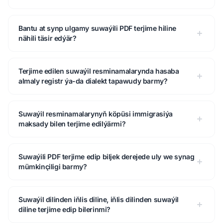
Bantu at synp ulgamy suwaýili PDF terjime hiline
nähili täsir edýär?
Terjime edilen suwaýil resminamalarynda hasaba
almaly registr ýa-da dialekt tapawudy barmy?
Suwaýil resminamalarynyň köpüsi immigrasiýa
maksady bilen terjime edilýärmi?
Suwaýili PDF terjime edip biljek derejede uly we synag
mümkinçiligi barmy?
Suwaýil dilinden iňlis diline, iňlis dilinden suwaýil
diline terjime edip bilerinmi?