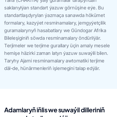
Taifa (CHAKITA) ýaly guramalar tarapyndan
saklanylýan standart ýazuw görnüşine eýe. Bu
standartlaşdyrylan ýazmaça sanawda hökümet
formalary, kazyýet resminamalary, jemgyýetçilik
guramalarynyň hasabatlary we Gündogar Afrika
Bileleşiginiň söwda resminamalary öndürilýär.
Terjimeler we terjime gurallary üçin amaly mesele
hemişe häzirki zaman latyn ýazuw suwaýili bilen.
Taryhy Ajami resminamalary awtomatiki terjime
däl-de, hünärmenleriň işlemegini talap edýär.
Adamlaryň iňlis we suwaýil dilleriniň