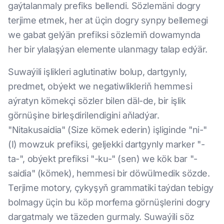
gaýtalanmaly prefiks bellendi. Sözlemäni dogry
terjime etmek, her at üçin dogry synpy bellemegi
we gabat gelýän prefiksi sözlemiň dowamynda
her bir ylalaşýan elemente ulanmagy talap edýär.
Suwaýili işlikleri aglutinatiw bolup, dartgynly,
predmet, obýekt we negatiwlikleriň hemmesi
aýratyn kömekçi sözler bilen däl-de, bir işlik
görnüşine birleşdirilendigini aňladýar.
"Nitakusaidia" (Size kömek ederin) işliginde "ni-"
(I) mowzuk prefiksi, geljekki dartgynly marker "-
ta-", obýekt prefiksi "-ku-" (sen) we kök bar "-
saidia" (kömek), hemmesi bir döwülmedik sözde.
Terjime motory, çykyşyň grammatiki taýdan tebigy
bolmagy üçin bu köp morfema görnüşlerini dogry
dargatmaly we täzeden gurmaly. Suwaýili söz