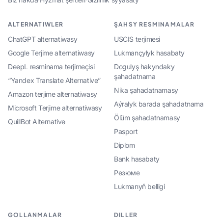
ALTERNATIWLER
ŞAHSY RESMINAMALAR
ChatGPT alternatiwasy
USCIS terjimesi
Google Terjime alternatiwasy
Lukmançylyk hasabaty
DeepL resminama terjimeçisi
Dogulyş hakyndaky
şahadatnama
“Yandex Translate Alternative”
Nika şahadatnamasy
Amazon terjime alternatiwasy
Aýralyk barada şahadatnama
Microsoft Terjime alternatiwasy
Ölüm şahadatnamasy
QuillBot Alternative
Pasport
Diplom
Bank hasabaty
Резюме
Lukmanyň belligi
GOLLANMALAR
DILLER