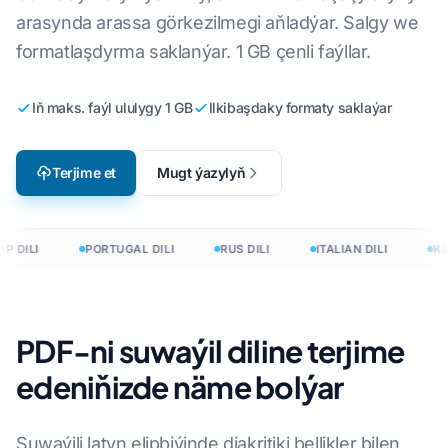
arasynda arassa görkezilmegi aňladýar. Salgy we
formatlaşdyrma saklanýar. 1 GB çenli faýllar.
Iň maks. faýl ululygy 1 GB
Ilkibaşdaky formaty saklaýar
Terjime et
Mugt ýazylyň
P DILI
PORTUGAL DILI
RUS DILI
ITALIAN DILI
KOR
PDF-ni suwaýil diline terjime
edeniňizde näme bolýar
Suwaýili latyn elipbiýinde diakritiki bellikler bilen