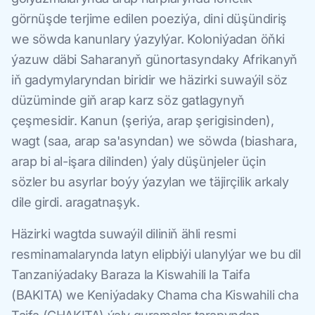
görnüşde terjime edilen poeziýa, dini düşündiriş
we söwda kanunlary ýazylýar. Koloniýadan öňki
ýazuw däbi Saharanyň günortasyndaky Afrikanyň
iň gadymylaryndan biridir we häzirki suwaýil söz
düzüminde giň arap karz söz gatlagynyň
çeşmesidir. Kanun (şeriýa, arap şerigisinden),
wagt (saa, arap sa'asyndan) we söwda (biashara,
arap bi al-işara dilinden) ýaly düşünjeler üçin
sözler bu asyrlar boýy ýazylan we täjirçilik arkaly
dile girdi. aragatnaşyk.
Häzirki wagtda suwaýil diliniň ähli resmi
resminamalarynda latyn elipbiýi ulanylýar we bu dil
Tanzaniýadaky Baraza la Kiswahili la Taifa
(BAKITA) we Keniýadaky Chama cha Kiswahili cha