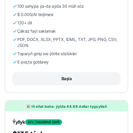
100 sahypa ýa-da aýda 30 müň söz
$ 0.005/AI terjimesi
120+ dil
Çäksiz faýl saklamak
PDF, DOCX, XLSX, PPTX, IDML, TXT, JPG, PNG, CSV,
JSON
Toparyň girişi we ýörite sözlükler
E-poçta goldawy
Başla
🎉 Iň oňat baha: ýylda 44.88 dollar tygşytlaň
Ýyllyk
25% TASARRUF EDIŇ