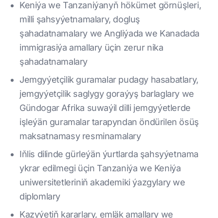
Keniýa we Tanzaniýanyň hökümet görnüşleri,
milli şahsyýetnamalary, dogluş
şahadatnamalary we Angliýada we Kanadada
immigrasiýa amallary üçin zerur nika
şahadatnamalary
Jemgyýetçilik guramalar pudagy hasabatlary,
jemgyýetçilik saglygy goraýyş barlaglary we
Gündogar Afrika suwaýil dilli jemgyýetlerde
işleýän guramalar tarapyndan öndürilen ösüş
maksatnamasy resminamalary
Iňlis dilinde gürleýän ýurtlarda şahsyýetnama
ykrar edilmegi üçin Tanzaniýa we Keniýa
uniwersitetleriniň akademiki ýazgylary we
diplomlary
Kazyýetiň kararlary, emläk amallary we