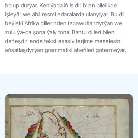
bolup durýar. Keniýada iňlis dili bilen bilelikde
işleýär we ähli resmi edaralarda ulanylýar. Bu dil,
beýleki Afrika dillerinden tapawutlandyrýan we
zulu ýa-da şona ýaly tonal Bantu dilleri bilen
deňeşdirilende tekst esasly terjime meselesini
aňsatlaşdyrýan grammatiki äheňleri götermeýär.