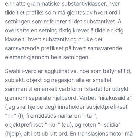
enn åtte grammatiske substantivklasser, hver
tildelt et prefiks som må gjentas av hvert ord i
setningen som refererer til det substantivet. Å
oversette en setning riktig krever å tildele riktig
klasse til hvert substantiv og bruke det
samsvarende prefikset på hvert samsvarende
element gjennom hele setningen.
Swahili-verb er agglutinative, noe som betyr at tid,
subjekt, objekt og negasjon alle er smeltet
sammen til en enkelt verbform i stedet for uttrykt
gjennom separate hjelpeord. Verbet "nitakusaidia"
(jeg skal hjelpe deg) inneholder subjektprefikset
"ni-" (I), fremtidstidsmarkøren "-ta-",
objektprefikset "-ku-" (du), og roten "- saidia"
(hjelp), alt i ett ubrutt ord. En translasjonsmotor må