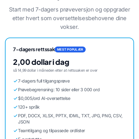
Start med 7-dagers prøveversjon og oppgrader
etter hvert som oversettelsesbehovene dine
vokser.
7-dagers rettssak
MEST POPULÆR
2,00 dollar i dag
så 14,99 dollar i måneden etter at rettssaken er over
7-dagers full tilgangsprøve
Prøvebegrensning: 10 sider eller 3 000 ord
$0,005/ord AI-oversettelse
120+ språk
PDF, DOCX, XLSX, PPTX, IDML, TXT, JPG, PNG, CSV,
JSON
Teamtilgang og tilpassede ordlister