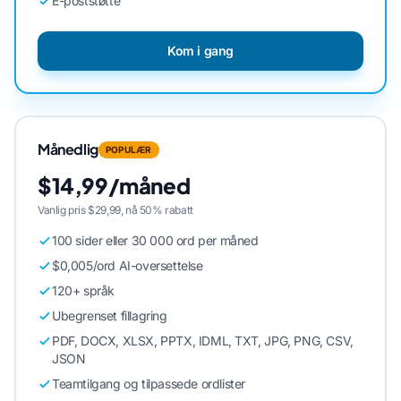
E-poststøtte
Kom i gang
Månedlig
POPULÆR
$14,99/måned
Vanlig pris $29,99, nå 50% rabatt
100 sider eller 30 000 ord per måned
$0,005/ord AI-oversettelse
120+ språk
Ubegrenset fillagring
PDF, DOCX, XLSX, PPTX, IDML, TXT, JPG, PNG, CSV,
JSON
Teamtilgang og tilpassede ordlister