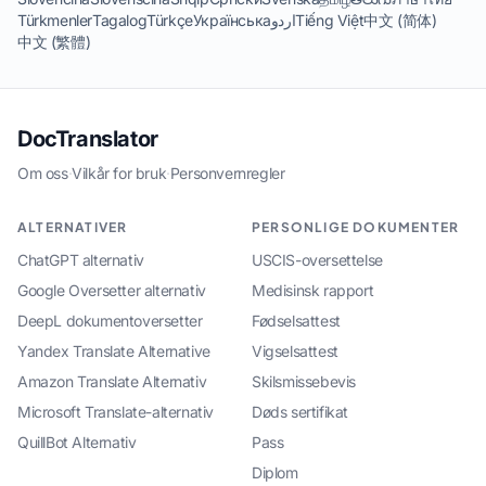
Türkmenler
Tagalog
Türkçe
Українська
اردو
Tiếng Việt
中文 (简体)
中文 (繁體)
DocTranslator
Om oss
·
Vilkår for bruk
·
Personvernregler
ALTERNATIVER
PERSONLIGE DOKUMENTER
ChatGPT alternativ
USCIS-oversettelse
Google Oversetter alternativ
Medisinsk rapport
DeepL dokumentoversetter
Fødselsattest
Yandex Translate Alternative
Vigselsattest
Amazon Translate Alternativ
Skilsmissebevis
Microsoft Translate-alternativ
Døds sertifikat
QuillBot Alternativ
Pass
Diplom