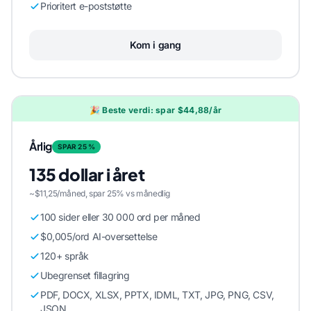
Prioritert e-poststøtte
Kom i gang
🎉 Beste verdi: spar $44,88/år
Årlig
SPAR 25 %
135 dollar i året
~$11,25/måned, spar 25% vs månedlig
100 sider eller 30 000 ord per måned
$0,005/ord AI-oversettelse
120+ språk
Ubegrenset fillagring
PDF, DOCX, XLSX, PPTX, IDML, TXT, JPG, PNG, CSV,
JSON