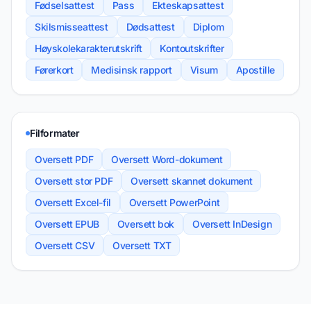
Fødselsattest
Pass
Ekteskapsattest
Skilsmisseattest
Dødsattest
Diplom
Høyskolekarakterutskrift
Kontoutskrifter
Førerkort
Medisinsk rapport
Visum
Apostille
Filformater
Oversett PDF
Oversett Word-dokument
Oversett stor PDF
Oversett skannet dokument
Oversett Excel-fil
Oversett PowerPoint
Oversett EPUB
Oversett bok
Oversett InDesign
Oversett CSV
Oversett TXT