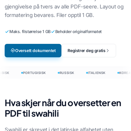
gjengivelse på tvers av alle PDF-seere. Layout og
formatering bevares. Filer opptil 1 GB.
Maks. filstørrelse 1 GB
Beholder originalformatet
Oversett dokumentet
Registrer deg gratis
BISK
PORTUGISISK
RUSSISK
ITALIENSK
KOREA
Hva skjer når du oversetter en
PDF til swahili
Swahili er skrevet i det latinske alfabetet uten