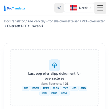
Norsk
Veks
DocTranslator
/
Alle verktøy - for alle oversettelser
/
PDF-oversetter
/
Oversett PDF til swahili
Last opp eller slipp dokument for
oversettelse
Maks. filstørrelse
1 GB
.PDF
.DOCX
.PPTX
.XLSX
.TXT
.JPG
.PNG
.IDML
.EPUB
.HTML