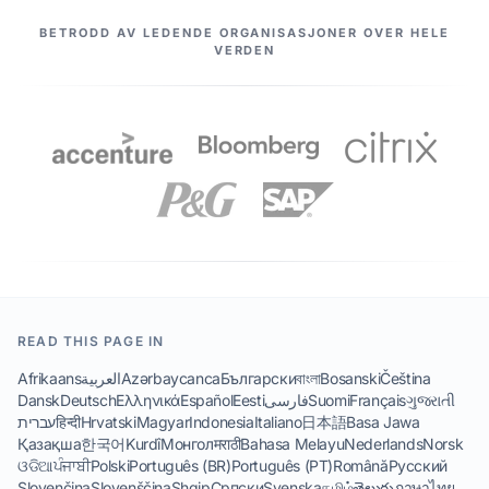
VÅRE PARTNERE
BETRODD AV LEDENDE ORGANISASJONER OVER HELE
VERDEN
READ THIS PAGE IN
Afrikaans
العربية
Azərbaycanca
Български
বাংলা
Bosanski
Čeština
Dansk
Deutsch
Ελληνικά
Español
Eesti
فارسی
Suomi
Français
ગુજરાતી
עברית
हिन्दी
Hrvatski
Magyar
Indonesia
Italiano
日本語
Basa Jawa
Қазақша
한국어
Kurdî
Монгол
मराठी
Bahasa Melayu
Nederlands
Norsk
ଓଡିଆ
ਪੰਜਾਬੀ
Polski
Português (BR)
Português (PT)
Română
Русский
Slovenčina
Slovenščina
Shqip
Српски
Svenska
தமிழ்
తెలుగు
ภาษาไทย