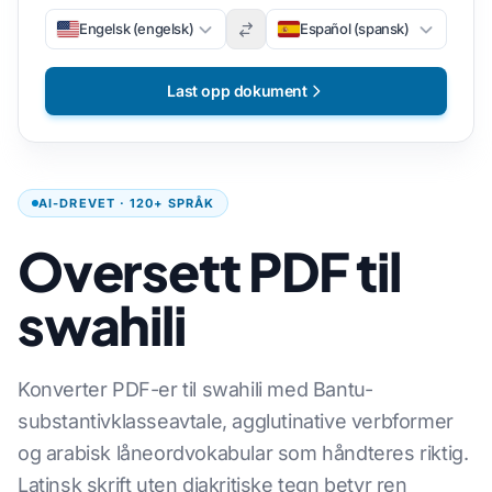
Engelsk (engelsk)
Español (spansk)
Last opp dokument
AI-DREVET · 120+ SPRÅK
Oversett PDF til
swahili
Konverter PDF-er til swahili med Bantu-
substantivklasseavtale, agglutinative verbformer
og arabisk låneordvokabular som håndteres riktig.
Latinsk skrift uten diakritiske tegn betyr ren