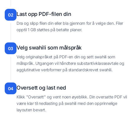
Last opp PDF-filen din
02
Dra og slipp filen din eller bla gjennom for å velge den. Filer
opptil 1 GB støttes på betalte planer.
Velg swahili som målspråk
03
Velg originalspråket på PDF-en din og sett swahili som
målspråk. Utgangen vil håndtere substantivklasseavtale og
agglutinative verbformer på standardskrevet swahili.
Oversett og last ned
04
Klikk "Oversett" og vent noen øyeblikk. Din oversatte PDF vil
være klar til nedlasting på swahili med den opprinnelige
layouten bevart.