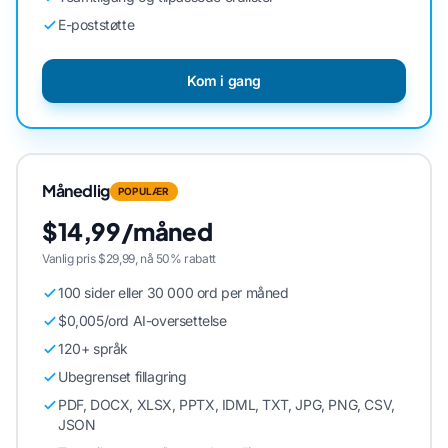
E-poststøtte
Kom i gang
Månedlig
POPULÆR
$14,99/måned
Vanlig pris $29,99, nå 50% rabatt
100 sider eller 30 000 ord per måned
$0,005/ord AI-oversettelse
120+ språk
Ubegrenset fillagring
PDF, DOCX, XLSX, PPTX, IDML, TXT, JPG, PNG, CSV,
JSON