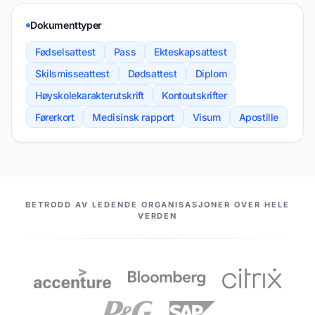
Dokumenttyper
Fødselsattest
Pass
Ekteskapsattest
Skilsmisseattest
Dødsattest
Diplom
Høyskolekarakterutskrift
Kontoutskrifter
Førerkort
Medisinsk rapport
Visum
Apostille
VÅRE PARTNERE
BETRODD AV LEDENDE ORGANISASJONER OVER HELE
VERDEN