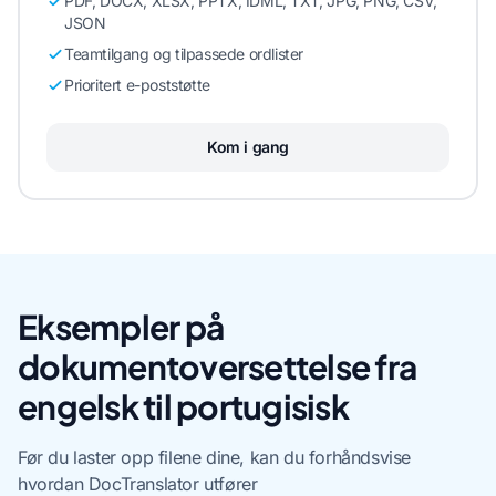
PDF, DOCX, XLSX, PPTX, IDML, TXT, JPG, PNG, CSV,
JSON
Teamtilgang og tilpassede ordlister
Prioritert e-poststøtte
Kom i gang
Eksempler på
dokumentoversettelse fra
engelsk til portugisisk
Før du laster opp filene dine, kan du forhåndsvise
hvordan DocTranslator utfører