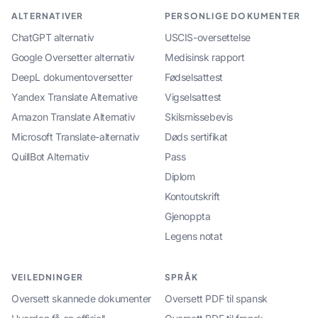
ALTERNATIVER
PERSONLIGE DOKUMENTER
ChatGPT alternativ
USCIS-oversettelse
Google Oversetter alternativ
Medisinsk rapport
DeepL dokumentoversetter
Fødselsattest
Yandex Translate Alternative
Vigselsattest
Amazon Translate Alternativ
Skilsmissebevis
Microsoft Translate-alternativ
Døds sertifikat
QuillBot Alternativ
Pass
Diplom
Kontoutskrift
Gjenoppta
Legens notat
VEILEDNINGER
SPRÅK
Oversett skannede dokumenter
Oversett PDF til spansk