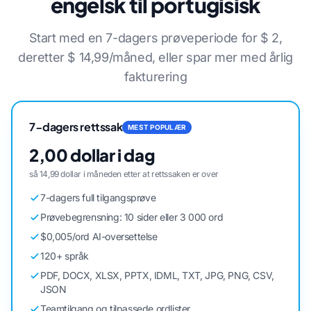
engelsk til portugisisk
Start med en 7-dagers prøveperiode for $ 2,
deretter $ 14,99/måned, eller spar mer med årlig
fakturering
7-dagers rettssak
MEST POPULÆR
2,00 dollar i dag
så 14,99 dollar i måneden etter at rettssaken er over
7-dagers full tilgangsprøve
Prøvebegrensning: 10 sider eller 3 000 ord
$0,005/ord AI-oversettelse
120+ språk
PDF, DOCX, XLSX, PPTX, IDML, TXT, JPG, PNG, CSV,
JSON
Teamtilgang og tilpassede ordlister