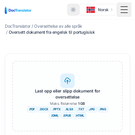
Norsk
Veks
DocTranslator
/
Oversettelse av alle språk
/
Oversett dokument fra engelsk til portugisisk
Last opp eller slipp dokument for
oversettelse
Maks. filstørrelse
1 GB
.PDF
.DOCX
.PPTX
.XLSX
.TXT
.JPG
.PNG
.IDML
.EPUB
.HTML