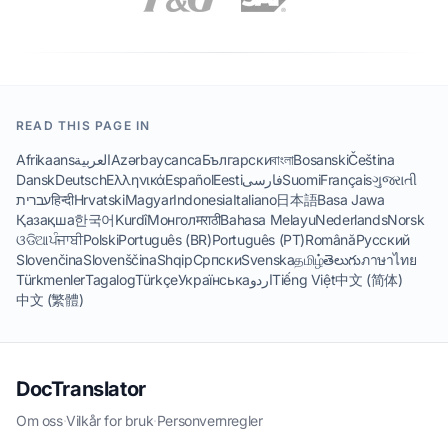
READ THIS PAGE IN
Afrikaans
العربية
Azərbaycanca
Български
বাংলা
Bosanski
Čeština
Dansk
Deutsch
Ελληνικά
Español
Eesti
فارسی
Suomi
Français
ગુજરાતી
עברית
हिन्दी
Hrvatski
Magyar
Indonesia
Italiano
日本語
Basa Jawa
Қазақша
한국어
Kurdî
Монгол
मराठी
Bahasa Melayu
Nederlands
Norsk
ଓଡିଆ
ਪੰਜਾਬੀ
Polski
Português (BR)
Português (PT)
Română
Русский
Slovenčina
Slovenščina
Shqip
Српски
Svenska
தமிழ்
తెలుగు
ภาษาไทย
Türkmenler
Tagalog
Türkçe
Українська
اردو
Tiếng Việt
中文 (简体)
中文 (繁體)
DocTranslator
Om oss
·
Vilkår for bruk
·
Personvernregler