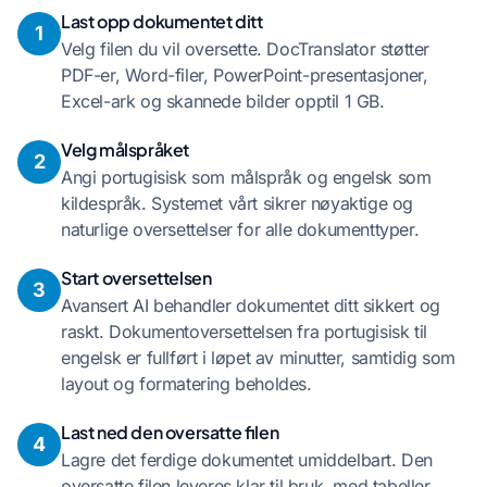
Last opp dokumentet ditt
1
Velg filen du vil oversette. DocTranslator støtter
PDF-er, Word-filer, PowerPoint-presentasjoner,
Excel-ark og skannede bilder opptil 1 GB.
Velg målspråket
2
Angi portugisisk som målspråk og engelsk som
kildespråk. Systemet vårt sikrer nøyaktige og
naturlige oversettelser for alle dokumenttyper.
Start oversettelsen
3
Avansert AI behandler dokumentet ditt sikkert og
raskt. Dokumentoversettelsen fra portugisisk til
engelsk er fullført i løpet av minutter, samtidig som
layout og formatering beholdes.
Last ned den oversatte filen
4
Lagre det ferdige dokumentet umiddelbart. Den
oversatte filen leveres klar til bruk, med tabeller,