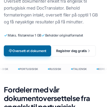
Oversett dokumenter enkelt fra engelsk til
portugisisk med DocTranslator. Behold
formateringen intakt, oversett filer på opptil 1 GB
og få nøyaktige resultater på få minutter.
Maks. filstørrelse 1 GB
Beholder originalformatet
Oversett et dokument
Registrer deg gratis
ABISK
PORTUGISISK
RUSSISK
ITALIENSK
KOREA
Fordeler med vår
dokumentoversettelse fra
engelsk til portugisisk