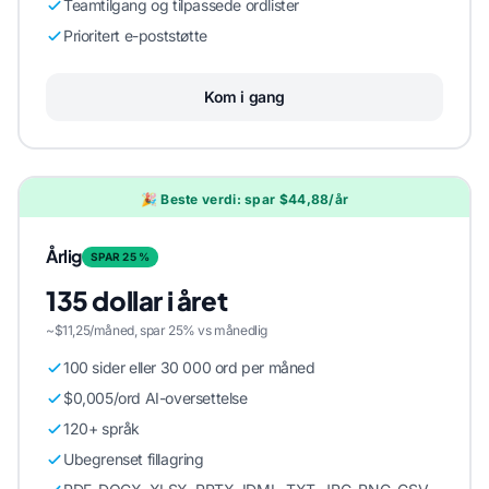
Teamtilgang og tilpassede ordlister
Prioritert e-poststøtte
Kom i gang
🎉 Beste verdi: spar $44,88/år
Årlig
SPAR 25 %
135 dollar i året
~$11,25/måned, spar 25% vs månedlig
100 sider eller 30 000 ord per måned
$0,005/ord AI-oversettelse
120+ språk
Ubegrenset fillagring