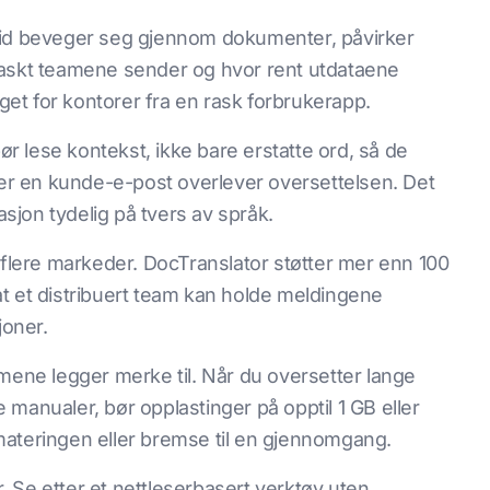
eid beveger seg gjennom dokumenter, påvirker
raskt teamene sender og hvor rent utdataene
gget for kontorer fra en rask forbrukerapp.
 lese kontekst, ikke bare erstatte ord, så de
ller en kunde-e-post overlever oversettelsen. Det
jon tydelig på tvers av språk.
 flere markeder. DocTranslator støtter mer enn 100
k at et distribuert team kan holde meldingene
joner.
teamene legger merke til. Når du oversetter lange
te manualer, bør opplastinger på opptil 1 GB eller
materingen eller bremse til en gjennomgang.
r. Se etter et nettleserbasert verktøy uten