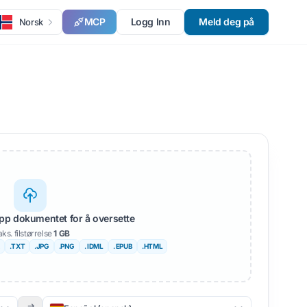
MCP
Logg Inn
Meld deg på
Norsk
lipp dokumentet for å oversette
ks. filstørrelse
1 GB
.TXT
.JPG
.PNG
. IDML
. EPUB
.HTML