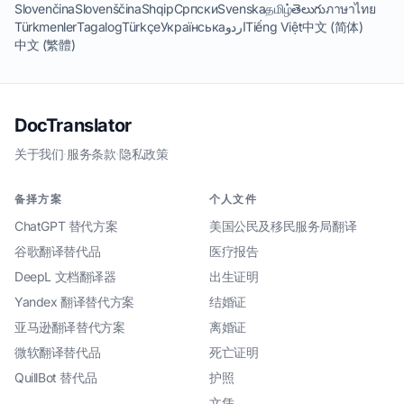
Slovenčina
Slovenščina
Shqip
Српски
Svenska
தமிழ்
తెలుగు
ภาษาไทย
Türkmenler
Tagalog
Türkçe
Українська
اردو
Tiếng Việt
中文 (简体)
中文 (繁體)
DocTranslator
关于我们
·
服务条款
·
隐私政策
备择方案
个人文件
ChatGPT 替代方案
美国公民及移民服务局翻译
谷歌翻译替代品
医疗报告
DeepL 文档翻译器
出生证明
Yandex 翻译替代方案
结婚证
亚马逊翻译替代方案
离婚证
微软翻译替代品
死亡证明
QuillBot 替代品
护照
文凭