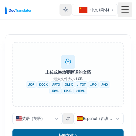
中文 (简体)
切换
上传或拖放要翻译的文档
最大文件大小
1 GB
.PDF
.DOCX
.PPTX
.XLSX
。TXT
.JPG
.PNG
.IDML
.EPUB
.HTML
英语（英语）
Español（西班牙语）
上传文件