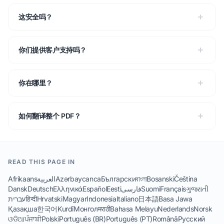
这安全吗？
你们提供客户支持吗？
你在哪里？
如何翻译整个 PDF？
READ THIS PAGE IN
Afrikaans
العربية
Azərbaycanca
Български
বাংলা
Bosanski
Čeština
Dansk
Deutsch
Ελληνικά
Español
Eesti
فارسی
Suomi
Français
ગુજરાતી
עברית
हिन्दी
Hrvatski
Magyar
Indonesia
Italiano
日本語
Basa Jawa
Қазақша
한국어
Kurdî
Монгол
मराठी
Bahasa Melayu
Nederlands
Norsk
ଓଡିଆ
ਪੰਜਾਬੀ
Polski
Português (BR)
Português (PT)
Română
Русский