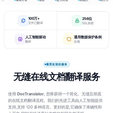
拉伯
葡萄牙语
俄语
意大利语
韩国人
荷兰语
100万+
256位
文件已翻译
SSL加密
人工智能驱动
通用数据保护条例
翻译
合规
最受欢迎的服务
无缝在线文档翻译服务
使用
DocTranslator
, 您将获得一个简化、无缝且彻底
的在线文档翻译流程。我们的先进工具由人工智能提供
支持,支持 120 多种语言。更好的是,它确保了准确性和