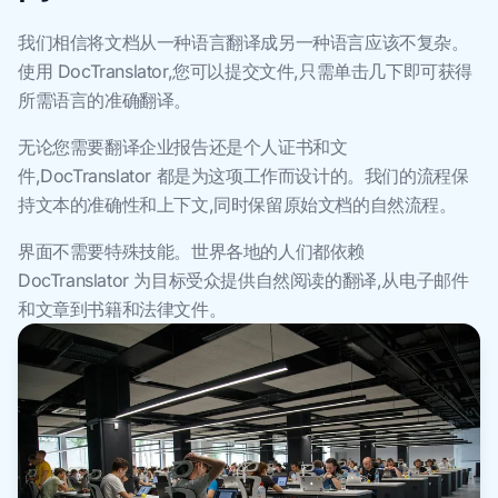
我们相信将文档从一种语言翻译成另一种语言应该不复杂。
使用 DocTranslator,您可以提交文件,只需单击几下即可获得
所需语言的准确翻译。
无论您需要翻译企业报告还是个人证书和文
件,DocTranslator 都是为这项工作而设计的。我们的流程保
持文本的准确性和上下文,同时保留原始文档的自然流程。
界面不需要特殊技能。世界各地的人们都依赖
DocTranslator 为目标受众提供自然阅读的翻译,从电子邮件
和文章到书籍和法律文件。