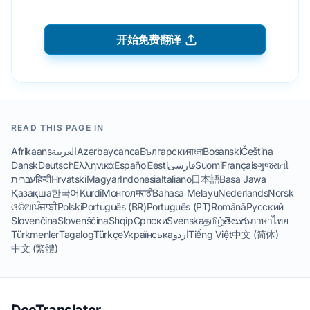
开始免费翻译
READ THIS PAGE IN
Afrikaans
العربية
Azərbaycanca
Български
বাংলা
Bosanski
Čeština
Dansk
Deutsch
Ελληνικά
Español
Eesti
فارسی
Suomi
Français
ગુજરાતી
עברית
हिन्दी
Hrvatski
Magyar
Indonesia
Italiano
日本語
Basa Jawa
Қазақша
한국어
Kurdî
Монгол
मराठी
Bahasa Melayu
Nederlands
Norsk
ଓଡିଆ
ਪੰਜਾਬੀ
Polski
Português (BR)
Português (PT)
Română
Русский
Slovenčina
Slovenščina
Shqip
Српски
Svenska
தமிழ்
తెలుగు
ภาษาไทย
Türkmenler
Tagalog
Türkçe
Українська
اردو
Tiếng Việt
中文 (简体)
中文 (繁體)
DocTranslator